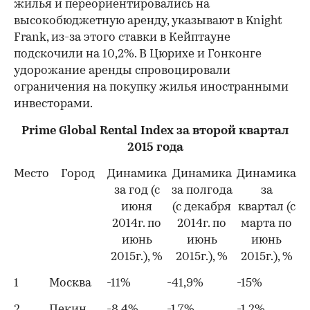
жилья и переориентировались на
высокобюджетную аренду, указывают в Knight
Frank, из-за этого ставки в Кейптауне
подскочили на 10,2%. В Цюрихе и Гонконге
удорожание аренды спровоцировали
ограничения на покупку жилья иностранными
инвесторами.
Prime Global Rental Index за второй квартал
2015 года
Место
Город
Динамика
Динамика
Динамика
за год (с
за полгода
за
июня
(с декабря
квартал (с
2014г. по
2014г. по
марта по
июнь
июнь
июнь
2015г.), %
2015г.), %
2015г.), %
1
Москва
-11%
-41,9%
-15%
2
Пекин
-8,4%
-1,7%
-1,2%