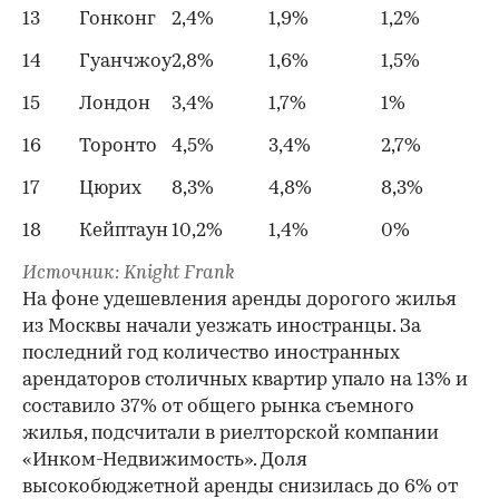
13
Гонконг
2,4%
1,9%
1,2%
14
Гуанчжоу
2,8%
1,6%
1,5%
15
Лондон
3,4%
1,7%
1%
16
Торонто
4,5%
3,4%
2,7%
17
Цюрих
8,3%
4,8%
8,3%
18
Кейптаун
10,2%
1,4%
0%
Источник: Knight Frank
На фоне удешевления аренды дорогого жилья
из Москвы начали уезжать иностранцы. За
последний год количество иностранных
арендаторов столичных квартир упало на 13% и
составило 37% от общего рынка съемного
жилья, подсчитали в риелторской компании
«Инком-Недвижимость». Доля
высокобюджетной аренды снизилась до 6% от