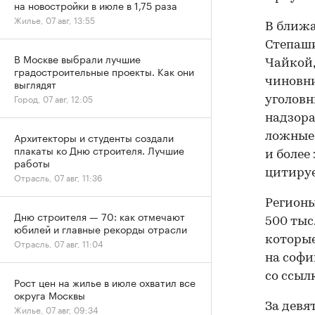
на новостройки в июле в 1,75 раза
Жилье, 07 авг, 13:55
В ближа
Степаши
В Москве выбрали лучшие
Чайкой,
градостроительные проекты. Как они
чиновни
выглядят
Город, 07 авг, 12:05
уголовн
надзора
Архитекторы и студенты создали
ложные 
плакаты ко Дню строителя. Лучшие
и более
работы
цитируе
Отрасль, 07 авг, 11:36
Регион
Дню строителя — 70: как отмечают
500 тыс
юбилей и главные рекорды отрасли
которые
Отрасль, 07 авг, 11:04
на софи
со ссыл
Рост цен на жилье в июле охватил все
округа Москвы
За девя
Жилье, 07 авг, 09:34