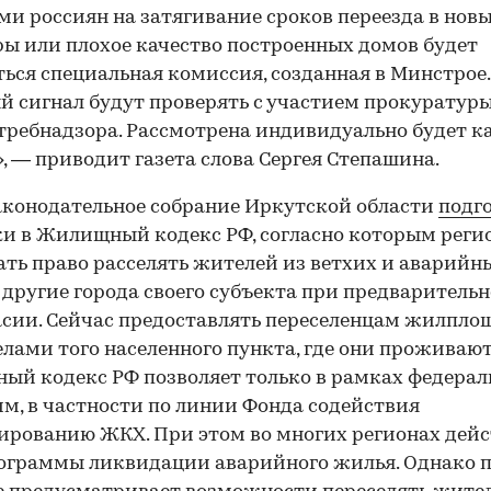
и россиян на затягивание сроков переезда в нов
ы или плохое качество построенных домов будет
ься специальная комиссия, созданная в Минстрое.
 сигнал будут проверять с участием прокуратур
требнадзора. Рассмотрена индивидуально будет 
, — приводит газета слова Сергея Степашина.
аконодательное собрание Иркутской области
подг
и в Жилищный кодекс РФ, согласно которым реги
ать право расселять жителей из ветхих и аварийн
 другие города своего субъекта при предваритель
асии. Сейчас предоставлять переселенцам жилпло
елами того населенного пункта, где они проживают
й кодекс РФ позволяет только в рамках федера
м, в частности по линии Фонда содействия
рованию ЖКХ. При этом во многих регионах дей
ограммы ликвидации аварийного жилья. Однако 