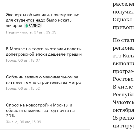
расселе
получил
Эксперты объяснили, почему жилье
для студентов надо было искать
Однако 
«вчера»
РАДИО
приводи
Недвижимость, 07 авг, 09:03
По стат
В Москве на торги выставили палаты
региона
допетровской эпохи дешевле трешки
это Кал
Город, 06 авг, 18:07
выполни
програм
Собянин заявил о максимальном за
Ростовс
пять лет темпе строительства метро
В числе
Город, 06 авг, 15:52
Республ
Чукотск
Спрос на новостройки Москвы и
области снизился за год почти на
октября
20%
15 реги
Жилье, 06 авг, 15:39
цитируе