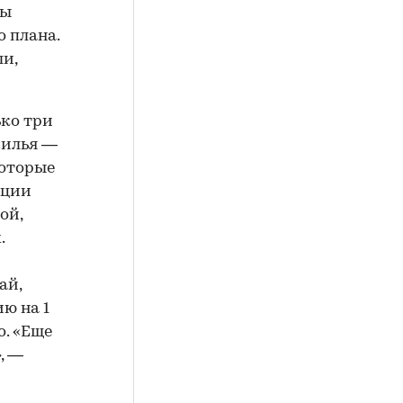
ры
о плана.
и,
ько три
жилья —
которые
ации
ой,
.
ай,
ю на 1
о. «Еще
, —