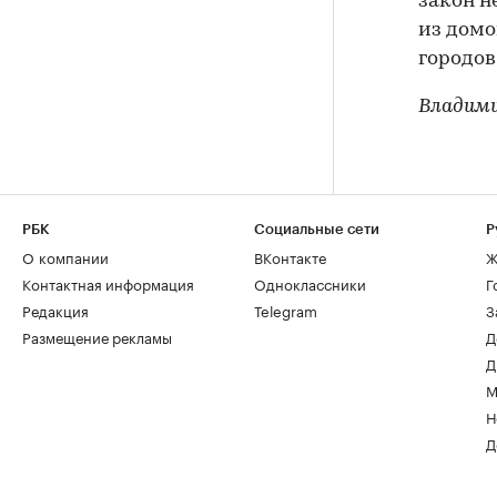
закон н
из домо
городов
Владим
РБК
Социальные сети
Р
О компании
ВКонтакте
Ж
Контактная информация
Одноклассники
Г
Редакция
Telegram
З
Размещение рекламы
Д
Д
М
Н
Д