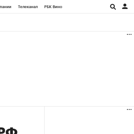
пании
Телеканал
РБК Вино
ациональные проекты
Город
аншизы
Газета
ка
Бизнес
 РФ