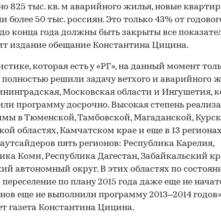
но 825 тыс. кв. м аварийного жилья, новые кварти
и более 50 тыс. россиян. Это только 43% от годовог
до конца года должны быть закрыты все показател
т издание обещание Константина Цицина.
истике, которая есть у «РГ», на данный момент тол
 полностью решили задачу ветхого и аварийного 
ининградская, Московская области и Ингушетия, 
ли программу досрочно. Высокая степень реализ
мы в Тюменской, Тамбовской, Магаданской, Курск
кой областях, Камчатском крае и еще в 13 регионах
 аутсайдеров пять регионов: Республика Карелия,
ика Коми, Республика Дагестан, Забайкальский кр
ий автономный округ. В этих областях по состояни
 переселение по плану 2015 года даже еще не начат
онов еще не выполнили программу 2013–2014 годов»
т газета Константина Цицина.