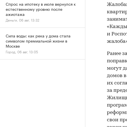
Спрос на ипотеку в июле вернулся к
Жалобам
естественному уровню после
квартир
ажиотажа
занимат
Деньги, 06 авг, 13:32
«Каждый
и Роспо
Сила воды: как река у дома стала
символом премиальной жизни в
жалоба»
Москве
Город, 06 авг, 13:05
Ранее з
поправк
могут д
домов в
их согл
за пред
Жилищны
програм
реформи
свои пр