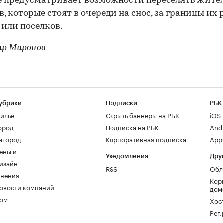
е предусматривает возможности переселять жите
в, которые стоят в очереди на снос, за границы их
 или поселков.
ир Миронов
убрики
Подписки
РБК
илье
Скрыть баннеры на РБК
iOS
ород
Подписка на РБК
And
агород
Корпоративная подписка
AppG
еньги
Уведомления
Дру
изайн
RSS
Обл
нения
Кор
овости компаний
дом
ом
Хос
Рег