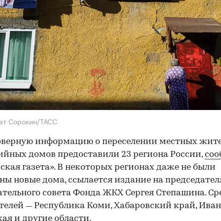
ат Сорокин/ТАСС
оверную информацию о переселении местных жит
ийных домов предоставили 23 региона России,
соо
ская газета». В некоторых регионах даже не были
ны новые дома, ссылается издание на председател
тельного совета Фонда ЖКХ Сергея Степашина. Ср
телей
Республика Коми, Хабаровский край, Иван
—
ая и другие области.