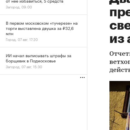
от нее избавиться, 5 средств
Загород, 09:00
пр
св
В первом московском «тучерезе» на
торги выставлена двушка за ₽32,6
млн
из
Город, 07 авг, 17:20
Отчет
ИИ начал выписывать штрафы за
борщевик в Подмосковье
ветхо
Загород, 07 авг, 15:30
дейст