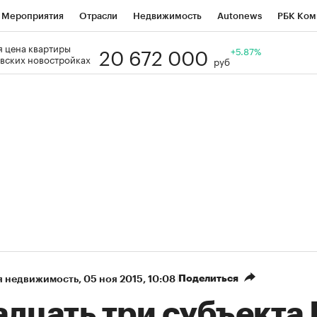
Мероприятия
Отрасли
Недвижимость
Autonews
РБК Ком
20 672 000
 цена квартиры
Образование
РБК Курсы
РБК Life
Тренды
+5.87%
Визионеры
Н
вских новостройках
руб
Дискуссионный клуб
Исследования
Кредитные рейтинги
Фр
Спецпроекты
Проверка контрагентов
Политика
Экономи
к наличной валюты
Поделиться
я недвижимость
⁠,
05 ноя 2015, 10:08
адцать три субъекта