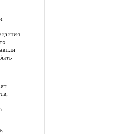
м
ведения
го
тавили
быть
вят
тв,
а
,