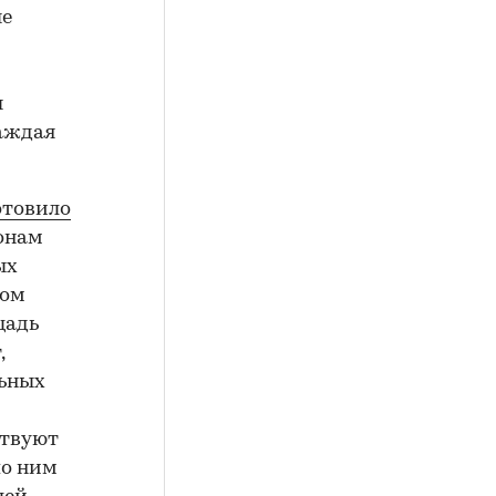
ые
ы
каждая
отовило
онам
ых
ном
щадь
,
льных
ствуют
по ним