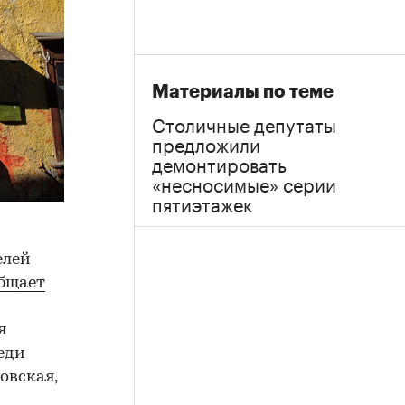
Материалы по теме
Столичные депутаты
предложили
демонтировать
«несносимые» серии
пятиэтажек
елей
бщает
я
еди
овская,