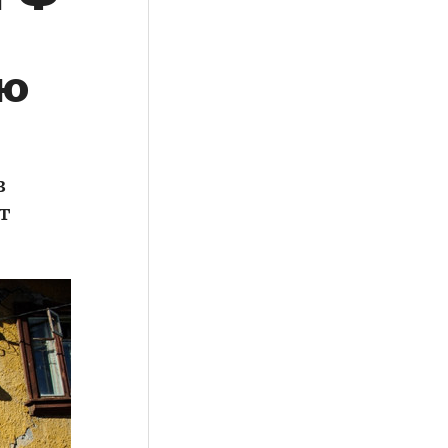
ию
з
т