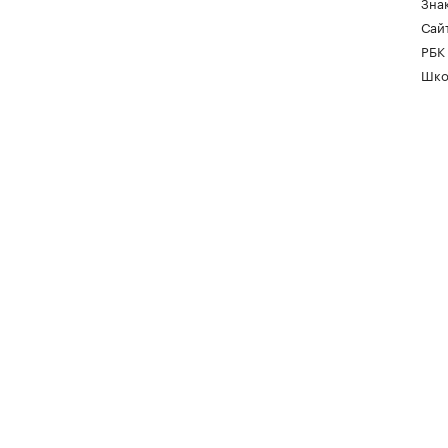
Зна
Сайт
РБК
Шко