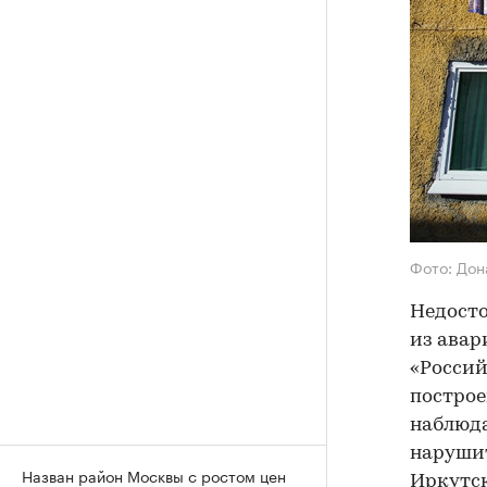
Фото: Дон
Недост
из авар
«Россий
построе
наблюда
наруши
Назван район Москвы с ростом цен
Иркутск