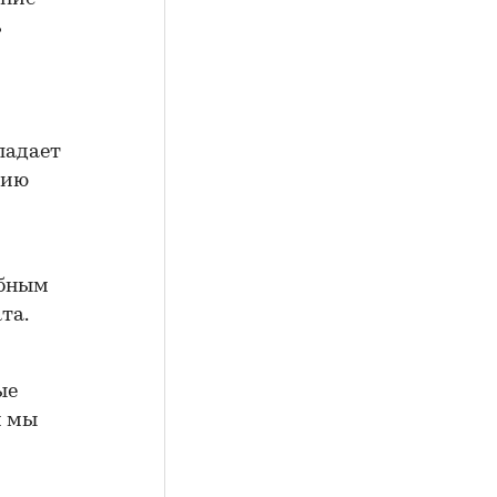
ь
ладает
нию
обным
та.
ые
и мы