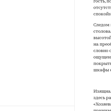
гость, 
отсутст
спокойн
Следом 
столова
высотой
на прео
словно 
ощущени
покрыты
шкафы о
Изящная
здесь р
«Хозяев
принима