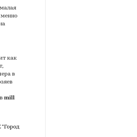
 малая
 именно
на
ит как
т,
чера в
озяев
 в
mill
 "Город