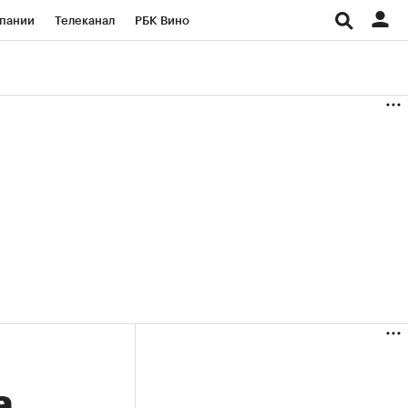
пании
Телеканал
РБК Вино
ациональные проекты
Город
аншизы
Газета
ка
Бизнес
а