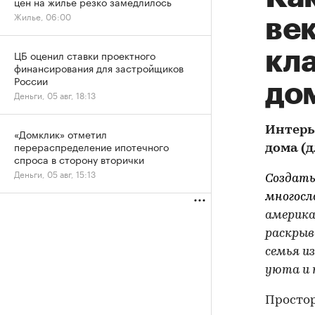
цен на жилье резко замедлилось
Жилье, 06:00
ве
кл
ЦБ оценил ставки проектного
финансирования для застройщиков
России
до
Деньги, 05 авг, 18:13
Интерь
«Домклик» отметил
перераспределение ипотечного
дома (д
спроса в сторону вторички
Деньги, 05 авг, 15:13
Создать
многосл
америка
раскрыв
семья и
уюта и 
Простор