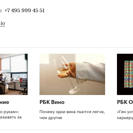
 +7 495 999 45 51
dio
ние
РБК Вино
РБК О
о рукам»:
Почему одни вина пьются легче,
«Ген ус
азывать за
чем другие
карьеру
и