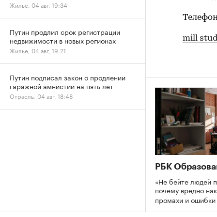
Жилье, 04 авг, 19:34
Телефон:
Путин продлил срок регистрации
mill stu
недвижимости в новых регионах
Жилье, 04 авг, 19:21
Путин подписал закон о продлении
гаражной амнистии на пять лет
Отрасль, 04 авг, 18:48
РБК Образова
«Не бейте людей п
почему вредно нак
промахи и ошибк