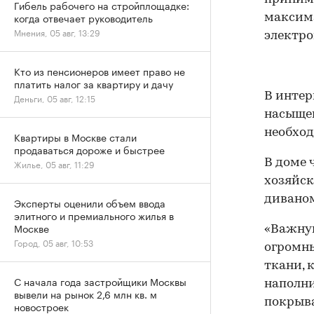
Гибель рабочего на стройплощадке:
когда отвечает руководитель
максима
Мнения, 05 авг, 13:29
электро
Кто из пенсионеров имеет право не
платить налог за квартиру и дачу
В интер
Деньги, 05 авг, 12:15
насыщен
необход
Квартиры в Москве стали
продаваться дороже и быстрее
В доме 
Жилье, 05 авг, 11:29
хозяйск
диваном
Эксперты оценили объем ввода
элитного и премиального жилья в
Москве
«Важную
Город, 05 авг, 10:53
огромны
ткани, 
С начала года застройщики Москвы
наполни
вывели на рынок 2,6 млн кв. м
покрыв
новостроек