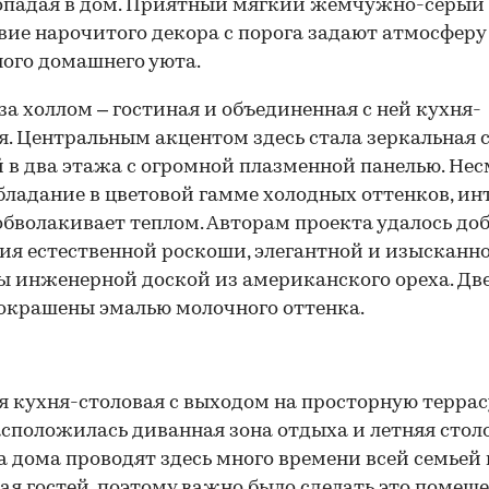
попадая в дом. Приятный мягкий жемчужно-серый 
вие нарочитого декора с порога задают атмосферу
ого домашнего уюта.
за холлом – гостиная и объединенная с ней кухня-
я. Центральным акцентом здесь стала зеркальная 
 в два этажа с огромной плазменной панелью. Не
бладание в цветовой гамме холодных оттенков, ин
обволакивает теплом. Авторам проекта удалось до
я естественной роскоши, элегантной и изысканн
 инженерной доской из американского ореха. Дв
крашены эмалью молочного оттенка.
 кухня-столовая с выходом на просторную террас
асположилась диванная зона отдыха и летняя столо
а дома проводят здесь много времени всей семьей
я гостей, поэтому важно было сделать это помещ