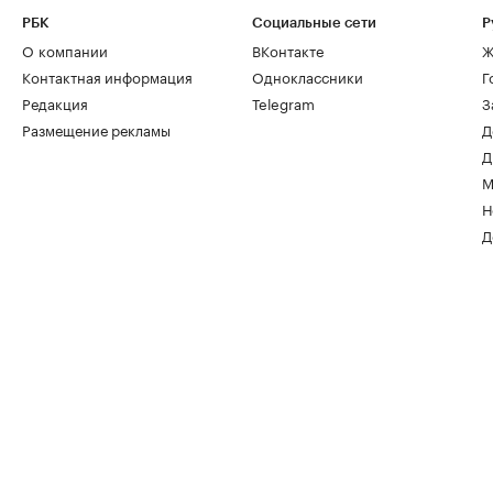
РБК
Социальные сети
Р
О компании
ВКонтакте
Ж
Контактная информация
Одноклассники
Г
Редакция
Telegram
З
Размещение рекламы
Д
Д
М
Н
Д