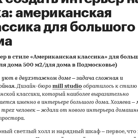
ка: американская
ассика для большого
ма
ер в стиле «Американская классика» для боль
ля дома 500 м2/для дома в Подмосковье)
 уют в двухэтажном доме – задача сложная и
ойная.
Дизайн-бюро
mill studio
обратилось к стилю
нской классики, который наиболее выразительно
ается именно в интерьере большого дома. Хозяева –
з трех человек – ждали от нового интерьера домашн
простора.
ный светлый холл и нарядный шкаф – первое, что