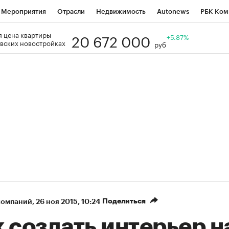
Мероприятия
Отрасли
Недвижимость
Autonews
РБК Ком
20 672 000
 цена квартиры
Образование
РБК Курсы
РБК Life
Тренды
+5.87%
Визионеры
Н
вских новостройках
руб
Дискуссионный клуб
Исследования
Кредитные рейтинги
Фр
Спецпроекты
Проверка контрагентов
Политика
Экономи
к наличной валюты
Поделиться
компаний
⁠,
26 ноя 2015, 10:24
 создать интерьер н