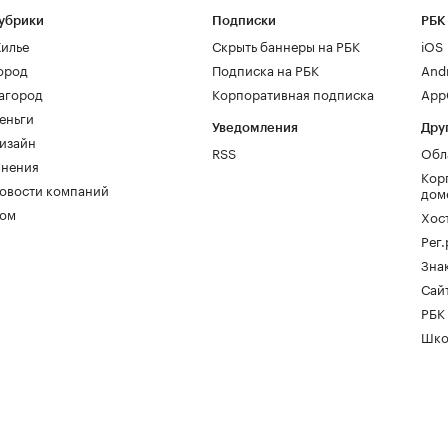
убрики
Подписки
РБК
илье
Скрыть баннеры на РБК
iOS
ород
Подписка на РБК
And
агород
Корпоративная подписка
AppG
еньги
Уведомления
Дру
изайн
RSS
Обл
нения
Кор
овости компаний
дом
ом
Хос
Рег
Зна
Сайт
РБК
Шко