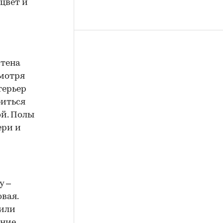
цвет и
стена
смотря
терьер
биться
ой. Полы
ери и
у –
вая.
 или
ение