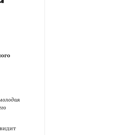
шого
 молодая
его
 видит