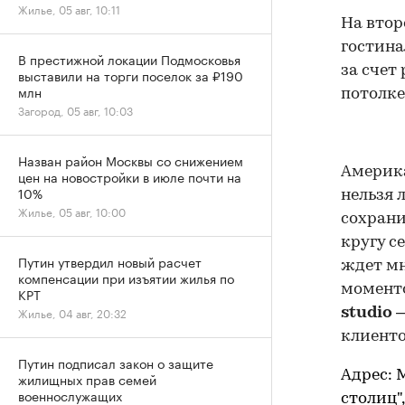
Жилье, 05 авг, 10:11
На втор
гостина
В престижной локации Подмосковья
за счет
выставили на торги поселок за ₽190
млн
потолке
Загород, 05 авг, 10:03
Назван район Москвы со снижением
Америка
цен на новостройки в июле почти на
10%
нельзя 
Жилье, 05 авг, 10:00
сохрани
кругу с
Путин утвердил новый расчет
ждет мн
компенсации при изъятии жилья по
моменто
КРТ
Жилье, 04 авг, 20:32
studio
–
клиенто
Путин подписал закон о защите
Адрес: 
жилищных прав семей
военнослужащих
столиц"