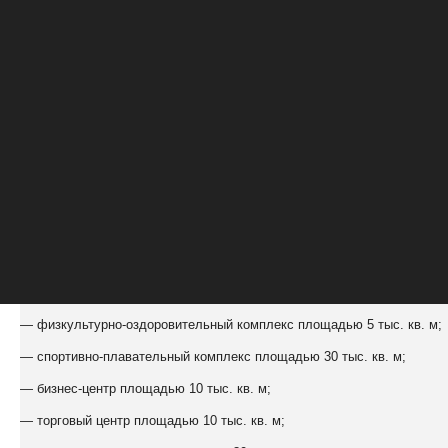
Многофункциональный комплекс с апартаментами «Березова
Общая площадь 195 тыс. кв. м. Площадь земельного участка 5,2 га
В состав входят:
— комплекс апартаментов площадью 110 тыс. кв. м;
— физкультурно-оздоровительный комплекс площадью 5 тыс. кв. м;
— спортивно-плавательный комплекс площадью 30 тыс. кв. м;
— бизнес-центр площадью 10 тыс. кв. м;
— торговый центр площадью 10 тыс. кв. м;