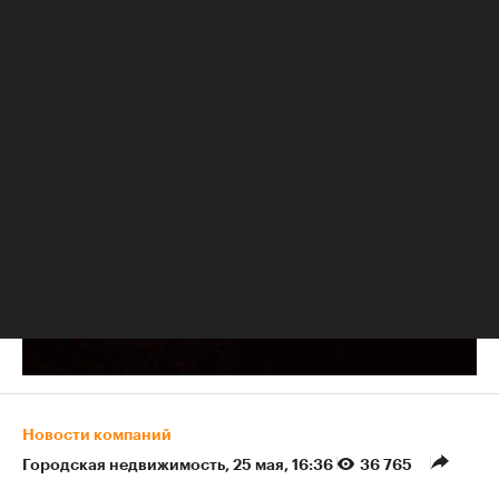
РБК Образование
«Ген успеха»: влияет ли ДНК на карьеру и доход
Новости компаний
Городская недвижимость
⁠,
25 мая, 16:36
36 765