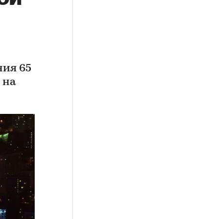
ния 65
 на