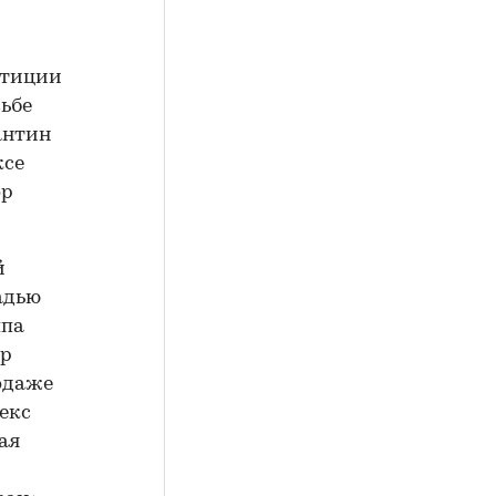
стиции
сьбе
антин
ксе
ор
й
адью
ппа
тр
родаже
екс
ая