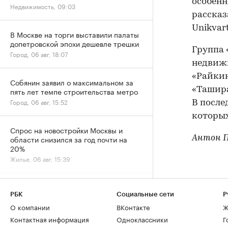
особенн
Недвижимость, 09:03
расска
Unikvar
В Москве на торги выставили палаты
допетровской эпохи дешевле трешки
Группа 
Город, 06 авг, 18:07
недвижи
«Райкин
Собянин заявил о максимальном за
«Ташира
пять лет темпе строительства метро
Город, 06 авг, 15:52
В после
которых
Спрос на новостройки Москвы и
Антон П
области снизился за год почти на
20%
Жилье, 06 авг, 15:39
Спрос на ипотеку в июле вернулся к
естественному уровню после
РБК
Социальные сети
Р
ажиотажа
О компании
ВКонтакте
Ж
Деньги, 06 авг, 13:32
Контактная информация
Одноклассники
Г