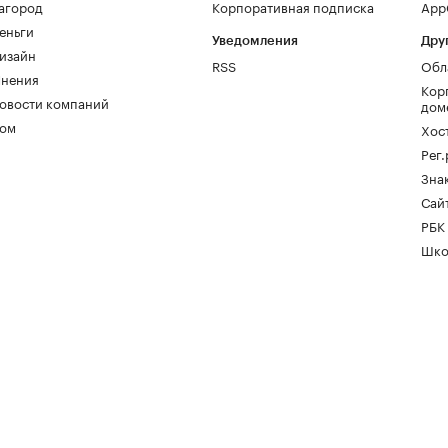
агород
Корпоративная подписка
AppG
еньги
Уведомления
Дру
изайн
RSS
Обл
нения
Кор
овости компаний
дом
ом
Хос
Рег
Зна
Сайт
РБК
Шко