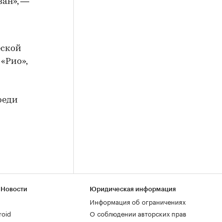
ван», —
и
еской
«Рио»,
реди
 Новости
Юридическая информация
Информация об ограничениях
roid
О соблюдении авторских прав