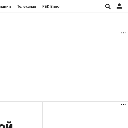
пании
Телеканал
РБК Вино
ациональные проекты
Город
аншизы
Газета
ка
Бизнес
ой