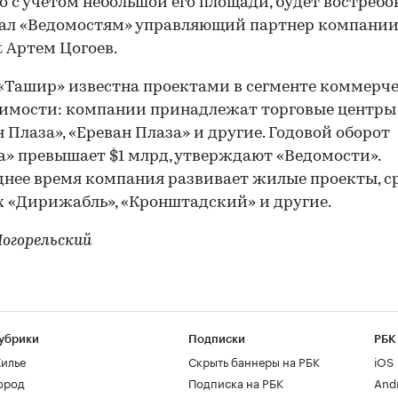
о с учетом небольшой его площади, будет востребо
зал «Ведомостям» управляющий партнер компани
t Артем Цогоев.
«Ташир» известна проектами в сегменте коммерч
мости: компании принадлежат торговые центры 
 Плаза», «Ереван Плаза» и другие. Годовой оборот
» превышает $1 млрд, утверждают «Ведомости».
днее время компания развивает жилые проекты, с
 «Дирижабль», «Кронштадский» и другие.
огорельский
убрики
Подписки
РБК
илье
Скрыть баннеры на РБК
iOS
ород
Подписка на РБК
And