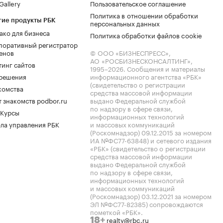
allery
Пользовательское соглашение
Политика в отношении обработки
гие продукты РБК
персональных данных
ако для бизнеса
Политика обработки файлов cookie
поративный регистратор
енов
© ООО «БИЗНЕСПРЕСС»,
АО «РОСБИЗНЕСКОНСАЛТИНГ»,
тинг сайтов
1995–2026
. Сообщения и материалы
.решения
информационного агентства «РБК»
(свидетельство о регистрации
комства
средства массовой информации
 знакомств podbor.ru
выдано Федеральной службой
по надзору в сфере связи,
 Курсы
информационных технологий
ла управления РБК
и массовых коммуникаций
(Роскомнадзор) 09.12.2015 за номером
ИА №ФС77-63848) и сетевого издания
«РБК» (свидетельство о регистрации
средства массовой информации
выдано Федеральной службой
по надзору в сфере связи,
информационных технологий
и массовых коммуникаций
(Роскомнадзор) 03.12.2021 за номером
ЭЛ №ФС77-82385) сопровождаются
пометкой «РБК».
realty@rbc.ru
18+