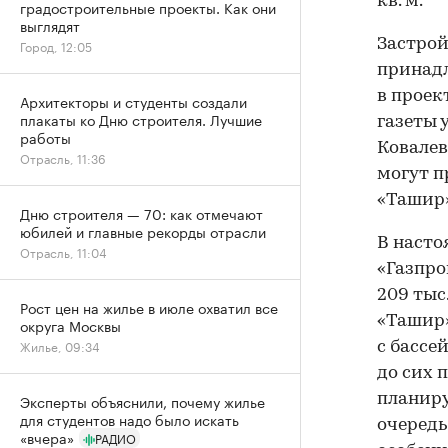
кв. м.
градостроительные проекты. Как они
выглядят
Застро
Город, 12:05
принадл
в проект
Архитекторы и студенты создали
плакаты ко Дню строителя. Лучшие
газеты 
работы
Ковалев
Отрасль, 11:36
могут пр
«Ташир»
Дню строителя — 70: как отмечают
юбилей и главные рекорды отрасли
В насто
Отрасль, 11:04
«Газпро
209 тыс
Рост цен на жилье в июле охватил все
«Ташир»
округа Москвы
Жилье, 09:34
с бассе
до сих 
планиру
Эксперты объяснили, почему жилье
для студентов надо было искать
очередь
«вчера»
РАДИО