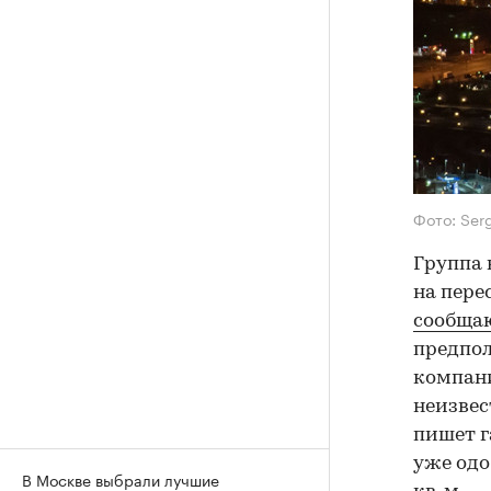
Фото: Ser
Группа 
на пере
сообща
предпол
компани
неизвес
пишет г
уже одо
В Москве выбрали лучшие