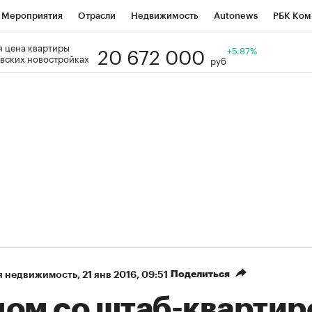
Мероприятия
Отрасли
Недвижимость
Autonews
РБК Ком
20 672 000
 цена квартиры
Образование
РБК Курсы
РБК Life
Тренды
+5.87%
Визионеры
Н
вских новостройках
руб
Дискуссионный клуб
Исследования
Кредитные рейтинги
Фр
Спецпроекты
Проверка контрагентов
Политика
Экономи
к наличной валюты
Поделиться
я недвижимость
⁠,
21 янв 2016, 09:51
дом со штаб-квартир