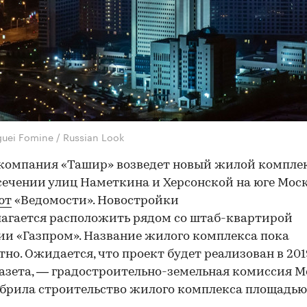
guei Fomine / Russian Look
компания «Ташир» возведет новый жилой компле
сечении улиц Наметкина и Херсонской на юге Мос
ют
«Ведомости». Новостройки
агается расположить рядом со штаб-квартирой
и «Газпром». Название жилого комплекса пока
тно. Ожидается, что проект будет реализован в 2019
азета, — градостроительно-земельная комиссия 
брила строительство жилого комплекса площадью 