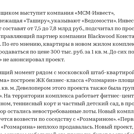
йщиком выступит компания «МСМ-Инвест»,
ежащая «Таширу», указывают «Ведомости». Инве
 составят от 7,5 до 7,8 млрд руб., подсчитал по про
управляющий партнер компании Blackwood Конст
. По его мнению, квартиры в новом жилом компле
одаваться по цене 300 тыс. руб. за 1 кв. м. До сих п
 не анонсировал проект.
ящий момент рядом с московской штаб-квартиро
ма» построен ЖК бизнес-класса «Розмарин» площ
. кв. м. Девелопером этого проекта также была гру
. На территории комплекса работает фитнес-цен
йном, теннисный корт и частный детский сад, в п
пор остались невостребованные лоты. Новый компл
ется возвести по соседству с «Розмарином». «Перв
 «Розмарина» неплохо продавалась. Новый проект,