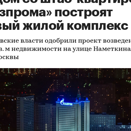
азпрома» построят
вый жилой комплекс
вские власти одобрили проект возведе
кв. м недвижимости на улице Наметкина
осквы