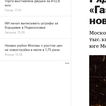
торги выставлена двушка за ₽32,6
млн
«Г
Город, 17:20
но
ИИ начал выписывать штрафы за
борщевик в Подмосковье
Загород, 15:30
Моско
тыс. 
Назван район Москвы с ростом цен
юге М
на новостройки в июле в 1,75 раза
Жилье, 13:55