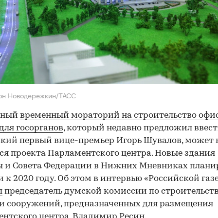
он Новодережкин/ТАСС
жный
временный мораторий на строительство офи
для госорганов
, который недавно предложил ввес
кий первый вице-премьер Игорь Шувалов, может 
ся проекта Парламентского центра. Новые здания
 и Совета Федерации в Нижних Мневниках плани
и к 2020 году. Об этом в интервью «Российской газ
л
председатель думской комиссии по строительст
и сооружений, предназначенных для размещения
нтского центра, Владимир Ресин.