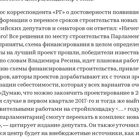
ос корреспондента «РГ» о достоверности появивше
ормации о переносе сроков строительства новых
сийских депутатов и сенаторов он ответил: «Ничег
го! Все решения по месту строительства Парламен
приняты, схема финансирования в целом определе
ы на лучший проект прошли, победители известны
 по словам Владимира Ресина, идет плановая работ
ию схемы финансирования строительства, привл
ров, авторы проектов дорабатывают их с точки зр
ации себестоимости, которая у всех вариантов оч
 «Думаю, что можно закончить проектирование в 20
 случае в первом квартале 2017-го и тогда же вый
вительными работами на стройплощадку <…> году
[парламентарии] смогут переехать в комплекс нов
, — цитирует издание депутата. Он также уточнил,
ся центр будет на внебюджетные источники, как 