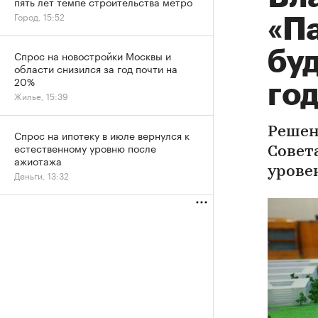
пять лет темпе строительства метро
Город, 15:52
«П
буд
Спрос на новостройки Москвы и
области снизился за год почти на
20%
год
Жилье, 15:39
Решен
Спрос на ипотеку в июле вернулся к
естественному уровню после
Совет
ажиотажа
урове
Деньги, 13:32