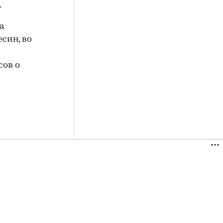
.
а
син, во
сов о