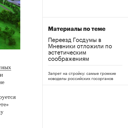
Материалы по теме
Переезд Госдумы в
Мневники отложили по
эстетическим
соображениям
сных
Запрет на стройку: самые громкие
ти
новоделы российских госорганов
не
руется
ете»
ву