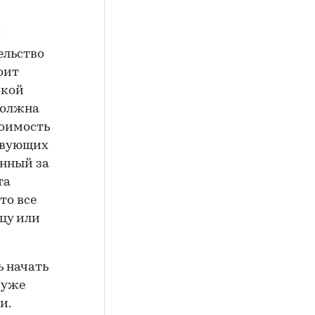
Н
ельство
оит
ской
должна
тоимость
ствующих
енный за
та
то все
ицу или
ь начать
 уже
и.