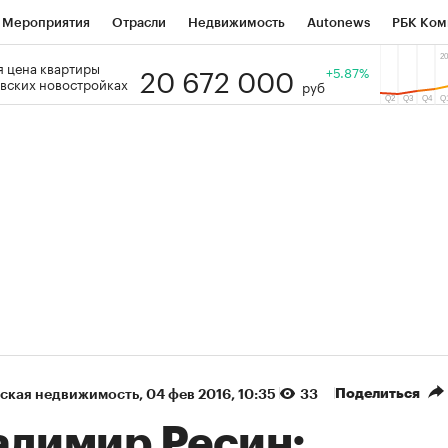
Мероприятия
Отрасли
Недвижимость
Autonews
РБК Ком
20 672 000
 цена квартиры
 РБК
РБК Образование
РБК Курсы
РБК Life
+5.87%
Тренды
Виз
вских новостройках
руб
ь
Крипто
РБК Бизнес-среда
Дискуссионный клуб
Исследо
зета
Спецпроекты СПб
Конференции СПб
Спецпроекты
кономика
Бизнес
Технологии и медиа
Финансы
Рынок на
(+36,27%)
(+30,66%)
ЭК ₽1 400
«Русагро» ₽120
Купить
з SberCIB к 27.07.27
прогноз ПСБ к 26.07.27
Поделиться
ская недвижимость
⁠,
04 фев 2016, 10:35
33
адимир Ресин: