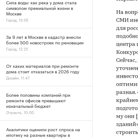
Сила воды: как река у дома стала
символом премиальной жизни в
На вопр
Москве
Город, 13:05
СМИ инф
для рос
За 9 лет в Москве в кадастр внесли
подобно
более 500 новостроек по реновации
центра 
Город, 12:25
Конкурс
Сейчас,
От каких материалов при ремонте
уточнен
дома стоит отказаться в 2026 году
инвесто
Дизайн, 11:47
оптимиз
разная.
Более половины компаний при
ремонте офисов превышают
крайнем
изначальный бюджет
подгото
Отрасль, 10:00
му они 
зданий»
Аналитики оценили рост спроса на
строить
ипотеку на разные квартиры в