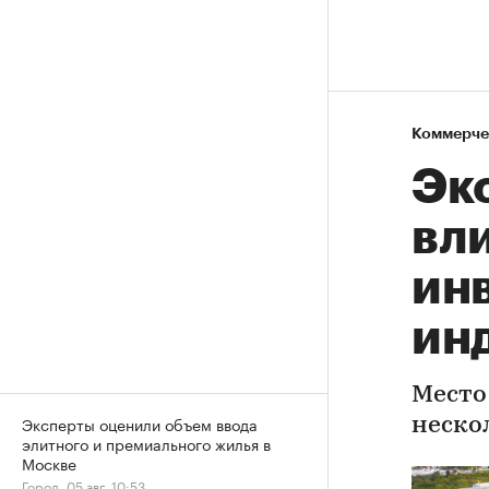
Коммерче
Эк
вл
ин
ин
Место
Эксперты оценили объем ввода
неско
элитного и премиального жилья в
Москве
Город, 05 авг, 10:53