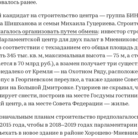
валось ранее.
 кандидат на строительство центра — группа БИ
 Шишханова и семьи Михаила Гуцериева. Строит
агалось организовать путем обмена
: инвестор стр
арламентской центр для двух палат в Мневников
в соответствии с техзаданием его общая площадь 
ть 345 тыс. кв. м, максимальная высота — 75 м, а с
ется в 70 млрд руб.), а взамен получает три суще
недалеко от Кремля — на Охотном Ряду, располож
пус в Георгиевском переулке, а также здание Сове
ии на Большой Дмитровке. Гуцериев не скрывал, ч
нирует снести, построив на месте Госдумы гостин
й центр, а на месте Совета Федерации — жилье.
оначальным планам строительство предполагалос
 2015 года, чтобы в 2018–2019 годах парламентарии
ъехать в новое здание в районе Хорошево-Мневник