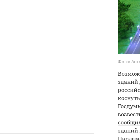
Фото: Ант
Возмо
зданий 
российс
коснуть
Госдумы
возвест
сообщи
зданий 
Парламе