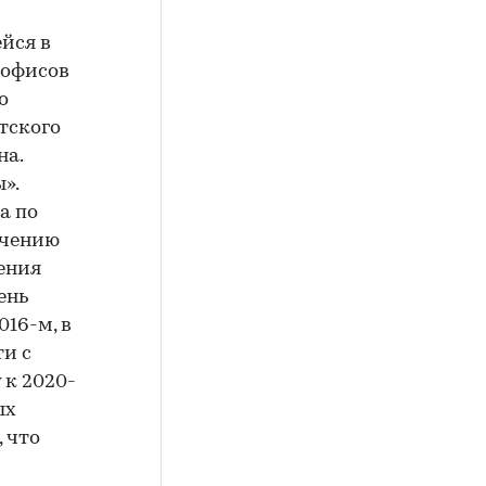
йся в
 офисов
о
тского
на.
».
а по
ечению
ения
ень
16-м, в
ти с
 к 2020-
ых
 что
и