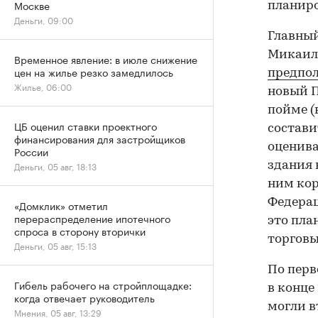
Москве
планиро
Деньги, 09:00
Главный
Микаила
Временное явление: в июле снижение
цен на жилье резко замедлилось
предпол
Жилье, 06:00
новый П
пойме (
ЦБ оценил ставки проектного
состави
финансирования для застройщиков
оценива
России
здания 
Деньги, 05 авг, 18:13
ним кор
Федерац
«Домклик» отметил
перераспределение ипотечного
это пла
спроса в сторону вторички
торговы
Деньги, 05 авг, 15:13
По перв
Гибель рабочего на стройплощадке:
в конце
когда отвечает руководитель
могли в
Мнения, 05 авг, 13:29