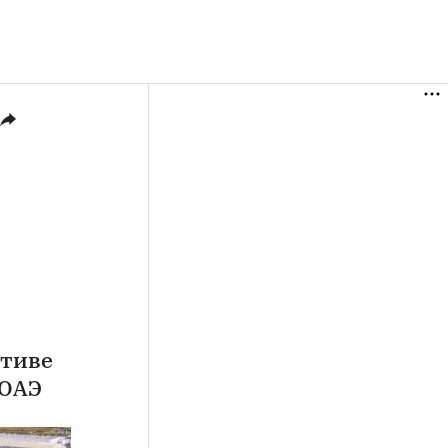
ктиве
 ОАЭ