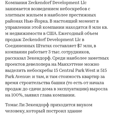
Компания Zeckendorf Development Llc
занимается возведением небоскребов с
элитным жильем в наиболее престижных
районах Нью-Йорка. В настоящий момент в
управлении этой компании находятся 8 млн кв.
м недвижимости в США. Ежегодный объем
продаж Zeckendorf Development Llc в
Соединенных Штатах составляет $7 млн, в
компании работает 3 тыс. сотрудников,
00:00
/
00:00
рассказал Зекендорф. Среди наиболее заметных
проектов девелопера на Манхэттене можно
выделить небоскребы 15 Central Park West и 515
Park Avenue: и там, и там стоимость квартир за
время строительства башни (то есть от начала
продаж до сдачи дома в эксплуатацию) выросла
на 100%, заявил глава компании.
Томас Ли Зекендорф приходится внуком
человеку, который построил здание