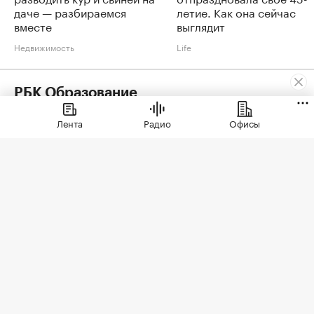
даче — разбираемся
летие. Как она сейчас
вместе
выглядит
Недвижимость
Life
РБК Образование
Мир не будет прежним: как перестать выживать и
Лента
Радио
Офисы
настроить себя на развитие