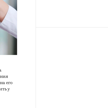
а
ения
на его
ить у