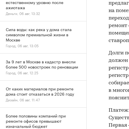
естественному уровню после
предлаг
ажиотажа
на поме
Деньги, 06 авг, 13:32
переход
ремонт 
Сила воды: как река у дома стала
помещен
символом премиальной жизни в
Москве
ставроп
Город, 06 авг, 13:05
Долги 
должен 
За 9 лет в Москве в кадастр внесли
более 500 новостроек по реновации
регистр
Город, 06 авг, 12:25
регистр
собирае
От каких материалов при ремонте
в много
дома стоит отказаться в 2026 году
пояснит
Дизайн, 06 авг, 11:47
Платежи
Более половины компаний при
Существ
ремонте офисов превышают
Первая 
изначальный бюджет