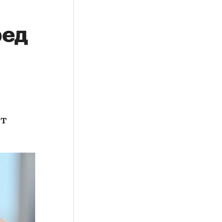
ред
ет