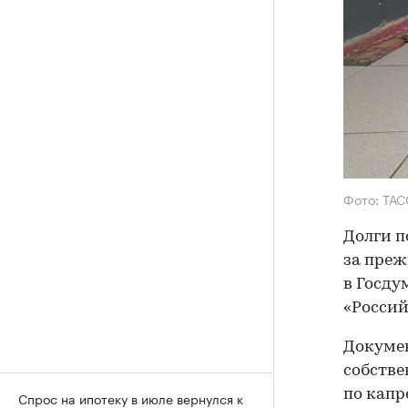
Фото: ТАС
Долги п
за пре
в Госду
«Россий
Докумен
собстве
по капр
Спрос на ипотеку в июле вернулся к