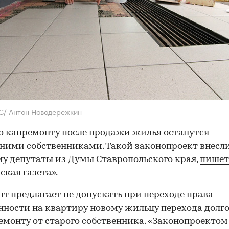
С/ Антон Новодережкин
о капремонту после продажи жилья останутся
жними собственниками. Такой
законопроект
внесл
му депутаты из Думы Ставропольского края,
пишет
ская газета».
т предлагает не допускать при переходе права
нности на квартиру новому жильцу перехода долг
емонту от старого собственника. «Законопроектом