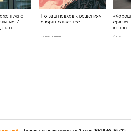
тоже нужно
Что ваш подход к решениям
«Хорош
звитие. 4
говорит о вас: тест
сразу».
делать
кроссов
Образование
Авто
компаний
Городская недвижимость
⁠,
25 мая, 16:36
36 723