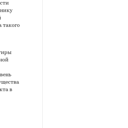
ости
ннику
й
 такого
тиры
нной
овень
ущества
кта в