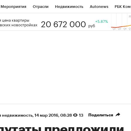
Мероприятия
Отрасли
Недвижимость
Autonews
РБК Ком
20 672 000
 цена квартиры
 РБК
РБК Образование
РБК Курсы
РБК Life
+5.87%
Тренды
Виз
вских новостройках
руб
ь
Крипто
РБК Бизнес-среда
Дискуссионный клуб
Исследо
зета
Спецпроекты СПб
Конференции СПб
Спецпроекты
кономика
Бизнес
Технологии и медиа
Финансы
Рынок на
(+87,58%)
(+30,05%)
 450
АФК «Система» ₽12
Купить
К
ПСБ к 29.07.27
прогноз БКС к 15.07.27
Поделиться
я недвижимость
⁠,
14 мар 2016, 08:28
13
путаты предложили