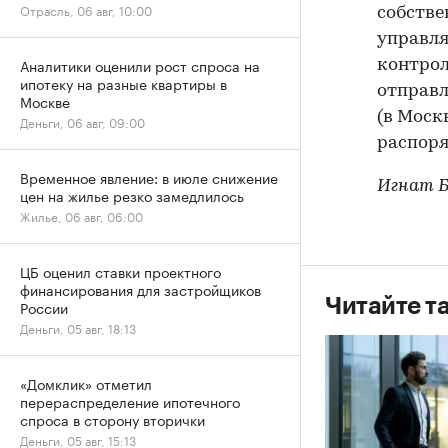
Отрасль, 06 авг, 10:00
собстве
управля
Аналитики оценили рост спроса на
контрол
ипотеку на разные квартиры в
отправл
Москве
(в Моск
Деньги, 06 авг, 09:00
распоря
Временное явление: в июле снижение
Игнат 
цен на жилье резко замедлилось
Жилье, 06 авг, 06:00
ЦБ оценил ставки проектного
финансирования для застройщиков
Читайте т
России
Деньги, 05 авг, 18:13
«Домклик» отметил
перераспределение ипотечного
спроса в сторону вторички
Деньги, 05 авг, 15:13