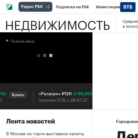
Подписка на РБК
Инвестиции
НЕДВИЖИМОСТЬ
Средняя
РБК Вино
Спорт
Школа управления
в моско
Национальные проекты
Город
Стил
Прямой эфир
Кредитные рейтинги
Франшизы
Га
Проверка контрагентов
Политика
Э
(+30,35%)
«Русагро» ₽120
Ozon ₽5
Купить
Купить
прогноз ПСБ к 26.07.27
прогноз 
Лента новостей
Городска
В Москве на торги выставили палаты
Де