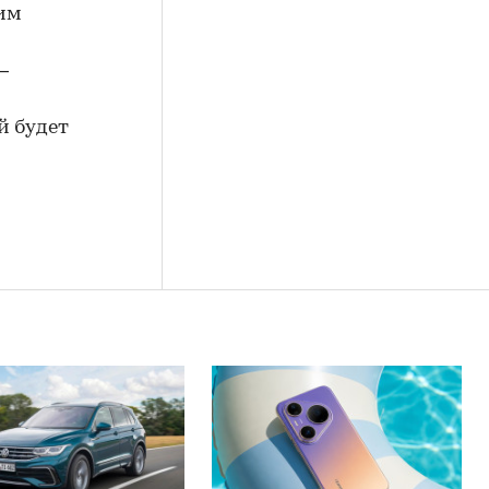
 им
—
й будет