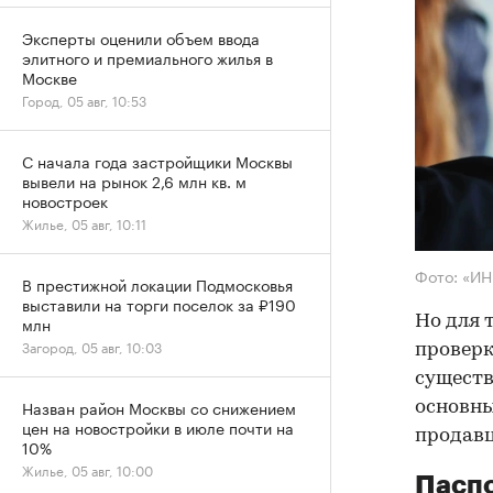
Эксперты оценили объем ввода
элитного и премиального жилья в
Москве
Город, 05 авг, 10:53
С начала года застройщики Москвы
вывели на рынок 2,6 млн кв. м
новостроек
Жилье, 05 авг, 10:11
Фото: «И
В престижной локации Подмосковья
выставили на торги поселок за ₽190
Но для 
млн
Загород, 05 авг, 10:03
проверк
существ
Назван район Москвы со снижением
основны
цен на новостройки в июле почти на
продав
10%
Жилье, 05 авг, 10:00
Паспо