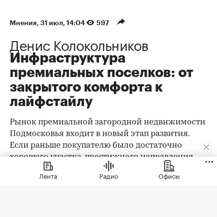
Мнения
⁠,
31 июл, 14:04
597
Денис Колокольников
Инфраструктура
премиальных поселков: от
закрытого комфорта к
лайфстайлу
Рынок премиальной загородной недвижимости
Подмосковья входит в новый этап развития.
Если раньше покупателю было достаточно
хорошего участка, престижного направления,
охраны и качественного дома, то сегодня запрос
Лента
Радио
Офисы
заметно изменился. Клиент выбирает уже не
только квадратные метры и сотки, а целостную
среду проживания: архитектуру,
благоустройство, приватность, сервис, доступ к