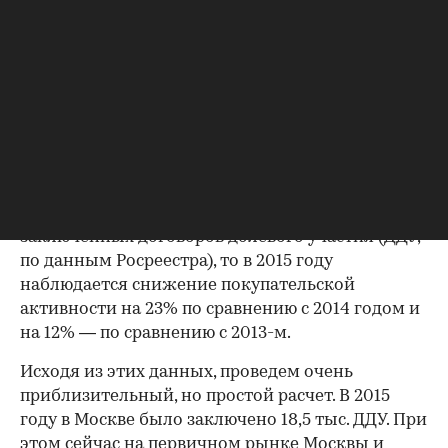
(только в 2015 году на рынок столицы вышло 80
новых проектов), а спрос заметно просел.
Конечно, в целом объем рынка вырос на 40%, но
при этом в разных сегментах рост был различен.
Например, если сравнить март 2016-го и март
2015 года, то объем предложения в квадратных
метрах в бизнес-классе увеличился всего на 6%,
а в сегментах массового и комфортного жилья
— на 81%. Если же судить по количеству
заключенных договоров долевого участия (ДДУ,
по данным Росреестра), то в 2015 году
наблюдается снижение покупательской
активности на 23% по сравнению с 2014 годом и
на 12% — по сравнению с 2013-м.
Исходя из этих данных, проведем очень
приблизительный, но простой расчет. В 2015
году в Москве было заключено 18,5 тыс. ДДУ. При
этом сейчас на первичном рынке Москвы и