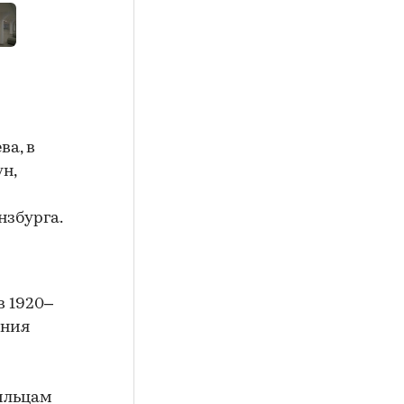
а, в
н,
нзбурга.
 1920–
ения
ильцам