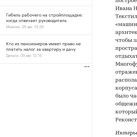
построе
Ивана Н
Гибель рабочего на стройплощадке:
Текстил
когда отвечает руководитель
«машины
Мнения, 05 авг, 13:29
архитек
чтобы з
Кто из пенсионеров имеет право не
платить налог за квартиру и дачу
простра
Деньги, 05 авг, 12:15
отдыхат
Многофу
отражен
распола
корпуса
было ча
общежит
который
Реконст
Интерье