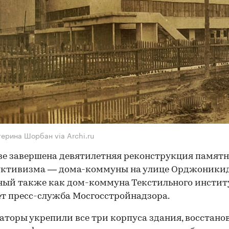
терина Шорбан via Archi.ru
е завершена девятилетняя реконструкция памят
уктивизма — дома-коммуны на улице Орджоники
ный также как дом-коммуна Текстильного институ
т пресс-служба Мосгосстройнадзора.
аторы укрепили все три корпуса здания, восстано