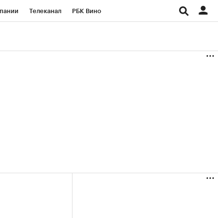
пании
Телеканал
РБК Вино
ациональные проекты
Город
аншизы
Газета
ка
Бизнес