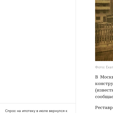
Фото: Ека
В Москв
констр
(извест
сообщае
Реставр
Спрос на ипотеку в июле вернулся к