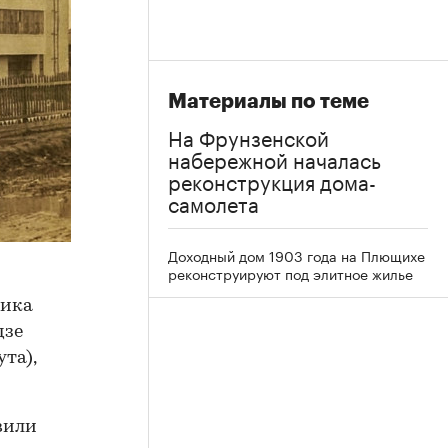
Материалы по теме
На Фрунзенской
набережной началась
реконструкция дома-
самолета
Доходный дом 1903 года на Плющихе
реконструируют под элитное жилье
ника
дзе
та),
вили