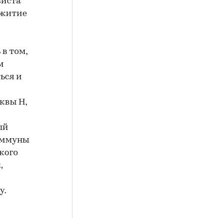
виста
ежитие
в том,
м
ься и
квы Н,
ый
коммуны
кого
,
у.