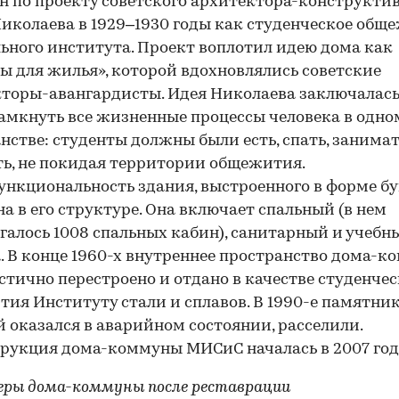
н по проекту советского архитектора-конструкти
иколаева в 1929–1930 годы как студенческое общ
ьного института. Проект воплотил идею дома как
 для жилья», которой вдохновлялись советские
торы-авангардисты. Идея Николаева заключалась 
амкнуть все жизненные процессы человека в одно
нстве: студенты должны были есть, спать, занимат
ь, не покидая территории общежития.
нкциональность здания, выстроенного в форме бу
а в его структуре. Она включает спальный (в нем
галось 1008 спальных кабин), санитарный и учебн
. В конце 1960-х внутреннее пространство дома-
стично перестроено и отдано в качестве студенчес
ия Институту стали и сплавов. В 1990-е памятник
 оказался в аварийном состоянии, расселили.
рукция дома-коммуны МИСиС началась в 2007 год
ры дома-коммуны после реставрации