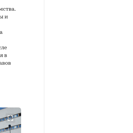
мства.
ы и
а
сле
я в
авов