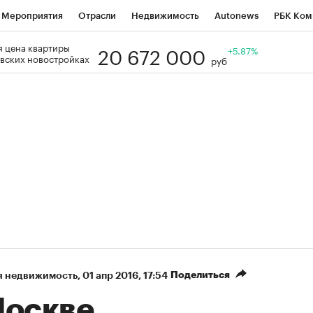
Мероприятия
Отрасли
Недвижимость
Autonews
РБК Ком
20 672 000
 цена квартиры
Образование
РБК Курсы
РБК Life
Тренды
+5.87%
Визионеры
Н
вских новостройках
руб
Дискуссионный клуб
Исследования
Кредитные рейтинги
Фр
Спецпроекты
Проверка контрагентов
Политика
Экономи
к наличной валюты
Поделиться
я недвижимость
⁠,
01 апр 2016, 17:54
Москве