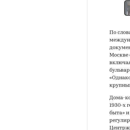
По слов
междун
докумен
Москве 
включая
бульвар
«Однак
крупный
Дома-ко
1930-х 
быта» и
регули
Центржи