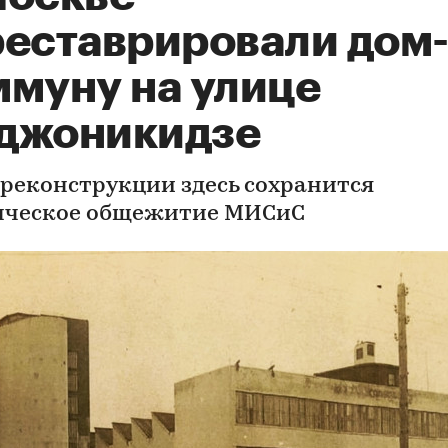
реставрировали дом
ммуну на улице
джоникидзе
 реконструкции здесь сохранится
нческое общежитие МИСиС