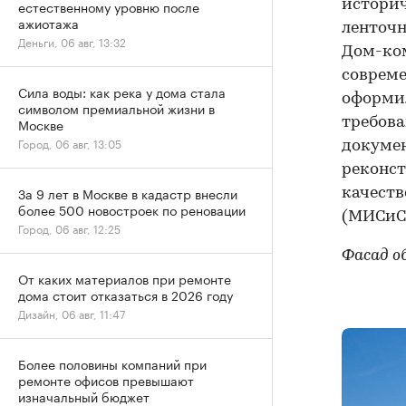
историч
естественному уровню после
ажиотажа
ленточн
Деньги, 06 авг, 13:32
Дом-ко
совреме
Сила воды: как река у дома стала
оформил
символом премиальной жизни в
требова
Москве
Город, 06 авг, 13:05
докумен
реконст
За 9 лет в Москве в кадастр внесли
качеств
более 500 новостроек по реновации
(МИСиС
Город, 06 авг, 12:25
Фасад 
От каких материалов при ремонте
дома стоит отказаться в 2026 году
Дизайн, 06 авг, 11:47
Более половины компаний при
ремонте офисов превышают
изначальный бюджет