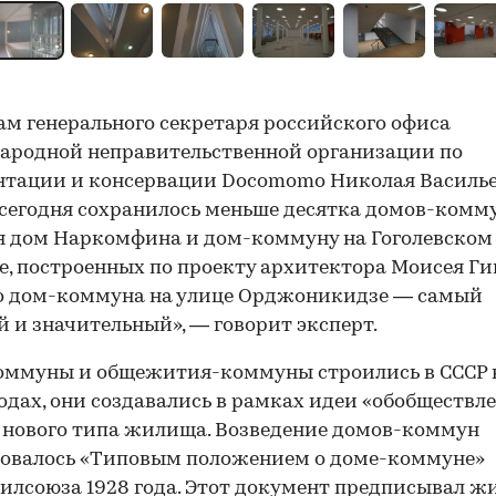
ам генерального секретаря российского офиса
ародной неправительственной организации по
тации и консервации Docomomo Николая Васильев
сегодня сохранилось меньше десятка домов-комму
 дом Наркомфина и дом-коммуну на Гоголевском
е, построенных по проекту архитектора Моисея Ги
о дом-коммуна на улице Орджоникидзе — самый
 и значительный», — говорит эксперт.
ммуны и общежития-коммуны строились в СССР в
годах, они создавались в рамках идеи «обобществл
 нового типа жилища. Возведение домов-коммун
ровалось «Типовым положением о доме-коммуне»
лсоюза 1928 года. Этот документ предписывал ж