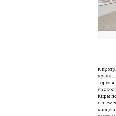
К прозр
крепить
торгово
из экол
Киры по
и элеме
концепц