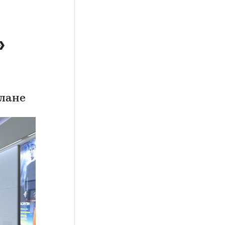
»
илане