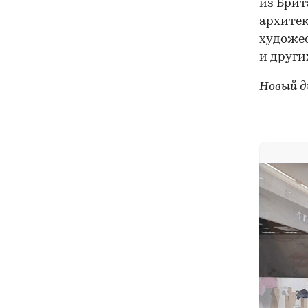
из Брит
архитек
художе
и други
Новый д