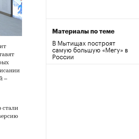
Материалы по теме
В Мытищах построят
чит
самую большую «Мегу» в
России
тавят
рых
писании
й –
о стали
версию