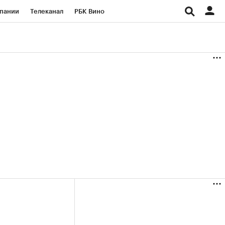
пании
Телеканал
РБК Вино
ациональные проекты
Город
аншизы
Газета
ка
Бизнес