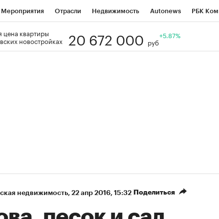
Мероприятия
Отрасли
Недвижимость
Autonews
РБК Ком
20 672 000
 цена квартиры
Образование
РБК Курсы
РБК Life
Тренды
+5.87%
Визионеры
Н
вских новостройках
руб
Дискуссионный клуб
Исследования
Кредитные рейтинги
Фр
Спецпроекты
Проверка контрагентов
Политика
Экономи
к наличной валюты
Поделиться
ская недвижимость
⁠,
22 апр 2016, 15:32
ва, песок и сад