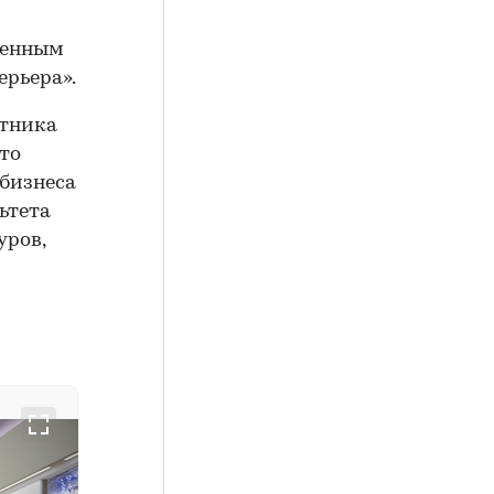
ченным
ерьера».
стника
Это
 бизнеса
ьтета
уров,