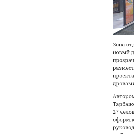
Зона от
новый д
прозрач
размест
проекта
дровам
Автором
Тарбаже
27 чело
оформле
руковод