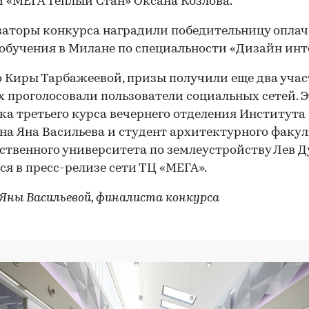
 «МЕГА Теплый Стан» Оксана Козлова.
аторы конкурса наградили победительницу опла
обучения в Милане по специальности «Дизайн инт
Киры Тарбажеевой, призы получили еще два уча
х проголосовали пользователи социальных сетей. 
ка третьего курса вечернего отделения Института
на Яна Васильева и студент архитектурного факул
ственного университета по землеустройству Лев Д
ся в пресс-релизе сети ТЦ «МЕГА».
Яны Васильевой, финалиста конкурса