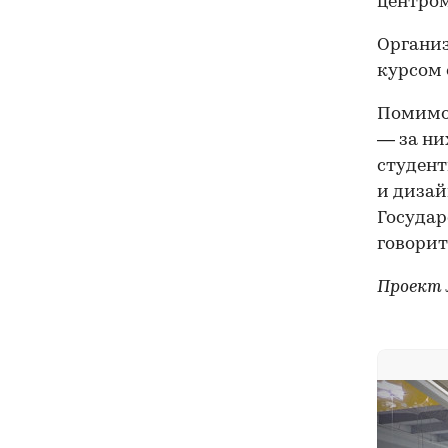
центром
Организ
курсом 
Помимо 
— за ни
студент
и дизай
Государ
говорит
Проект 