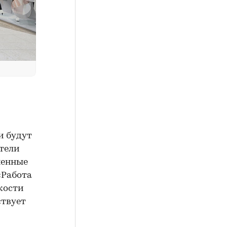
и будут
ители
ненные
«Работа
кости
ствует