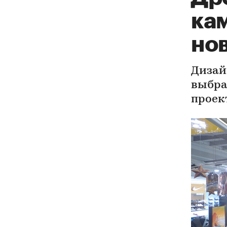
кам
но
Дизай
выбра
проек