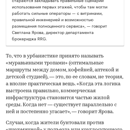
использования первых этажей, чтобы там могли
работать сильные операторы — с витринами,
правильной инженерией и возможностью
размещения полноценного сервиса», — говорит
Светлана Ярова, директор департамента
брокериджа RRG.
00:00
/
00:00
То, что в урбанистике принято называть
«муравьиными тропами» (оптимальные
маршруты между домом, кофейней, аптекой и
детской студией), — это, по ее словам, не теория,
а вполне практическая вещь. «Когда эта логика
выстроена правильно, коммерческая
инфраструктура становится частью жилой
среды. Когда нет — существует параллельно с
ней и постепенно угасает», — говорит Ярова.
Случаи, когда жители бунтовали против
«шаурмичной» у подъезда или круглосуточного