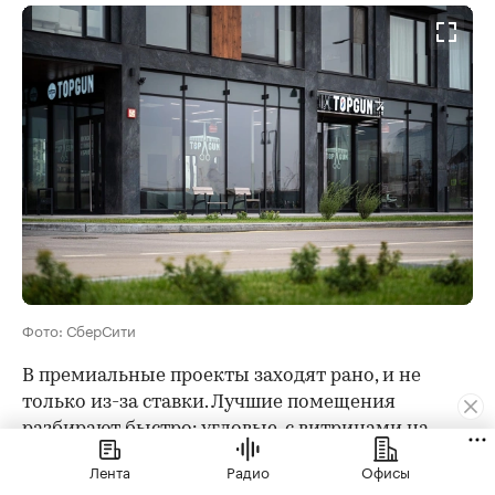
Фото: СберСити
В премиальные проекты заходят рано, и не
только из-за ставки. Лучшие помещения
разбирают быстро: угловые, с витринами на
главный проспект, с нужной площадью. Позже
Лента
Радио
Офисы
придется идти на компромисс по метражу или