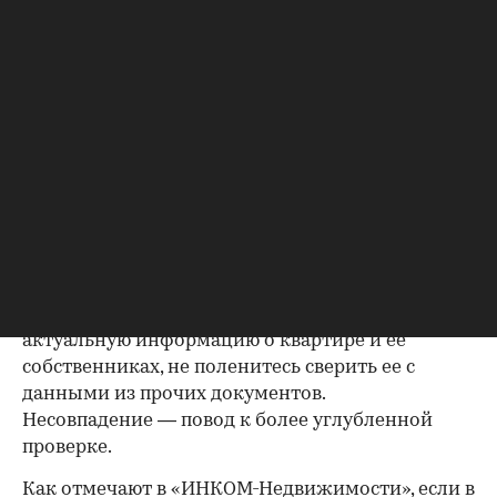
проводить сделку; подтверждающие это
документы могут быть различными, например
договор купли-продажи, дарения, передачи
(приватизация), свидетельство о праве на
наследство. В любом случае в них содержатся
данные о собственниках и самом объекте
недвижимости, в которых не должно быть
несоответствий.
Выписка из ЕГРН — реестра
собственников
Выписка ЕГРН при покупке вторички содержит
актуальную информацию о квартире и ее
собственниках, не поленитесь сверить ее с
данными из прочих документов.
Несовпадение — повод к более углубленной
проверке.
Как отмечают в «ИНКОМ-Недвижимости», если в