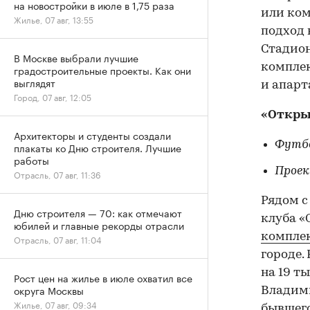
на новостройки в июле в 1,75 раза
или ко
Жилье, 07 авг, 13:55
подход 
Стадио
В Москве выбрали лучшие
комплек
градостроительные проекты. Как они
выглядят
и апарт
Город, 07 авг, 12:05
«Откры
Архитекторы и студенты создали
Футбо
плакаты ко Дню строителя. Лучшие
работы
Проек
Отрасль, 07 авг, 11:36
Рядом с
Дню строителя — 70: как отмечают
клуба «
юбилей и главные рекорды отрасли
компле
Отрасль, 07 авг, 11:04
городе.
на 19 т
Рост цен на жилье в июле охватил все
округа Москвы
Владими
Жилье, 07 авг, 09:34
бывшего