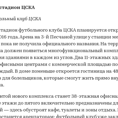
стадион ЦСКА
ольный клуб ЦСКА
тадион футбольного клуба ЦСКА планируется отк
016 года. Арена на 3-й Песчаной улице у станции м
 пока не получила официального названия. На те
а должен появиться многофункциональный компл
я зданиями в каждом из углов. Два 11-этажных з
офисными центрами с коммерческой площадью по 7
аждый. В доме поменьше откроется гостиница на 4
 для болельщиков, которые смогут жить прямо вн
а.
той нового комплекса станет 38-этажная офисна
этажи до пятого включительно предназначены д
й — здесь обустроят кафе, туалеты и зоны отдыха. 
останется арендаторам: футбольный клуб уже зак