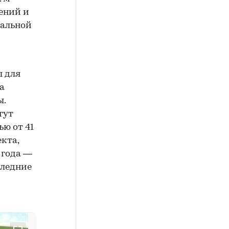
щений и
иальной
ы для
а
ы.
гут
ю от 41
екта,
 года —
следние