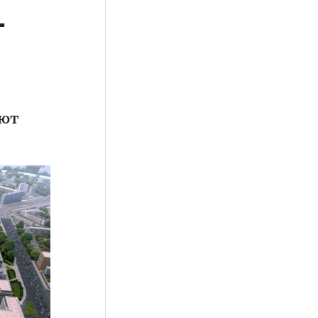
т
ают