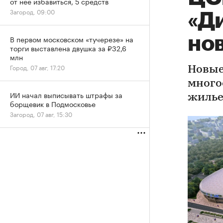
от нее избавиться, 5 средств
Загород, 09:00
«Д
но
В первом московском «тучерезе» на
торги выставлена двушка за ₽32,6
млн
Город, 07 авг, 17:20
Новые
много
ИИ начал выписывать штрафы за
жилье
борщевик в Подмосковье
Загород, 07 авг, 15:30