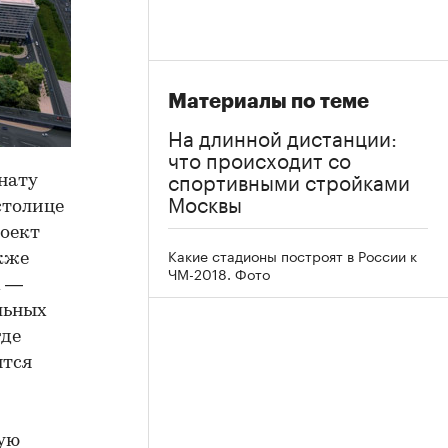
Материалы по теме
На длинной дистанции:
что происходит со
спортивными стройками
нату
Москвы
 столице
роект
Какие стадионы построят в России к
кже
ЧМ-2018. Фото
х —
льных
где
ятся
ую