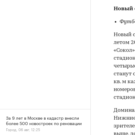
Новый 
Футб
Новый с
летом 2
«Сокол»
стадион
четырьм
станут 
кв. м к
номеров
стадион
Доминан
За 9 лет в Москве в кадастр внесли
Нижние 
более 500 новостроек по реновации
зрителе
Город, 06 авг, 12:25
выше, д