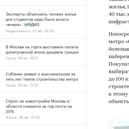
жилья, 1
Эксперты объяснили, почему жилье
40 тыс.
для студентов надо было искать
инфрас
«вчера»
РАДИО
Недвижимость, 07 авг, 09:03
Непосре
метро «
В Москве на торги выставили палаты
болельщ
допетровской эпохи дешевле трешки
набереж
Город, 06 авг, 18:07
Покупат
выбират
Собянин заявил о максимальном за
пять лет темпе строительства метро
до 100 
Город, 06 авг, 15:52
строите
к этому
Спрос на новостройки Москвы и
объекты
области снизился за год почти на
20%
Жилье, 06 авг, 15:39