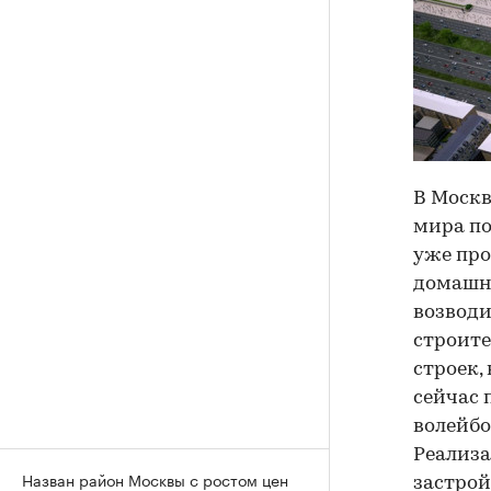
В Москв
мира по
уже про
домашн
возводи
строите
строек,
сейчас 
волейбо
Реализа
Назван район Москвы с ростом цен
застро