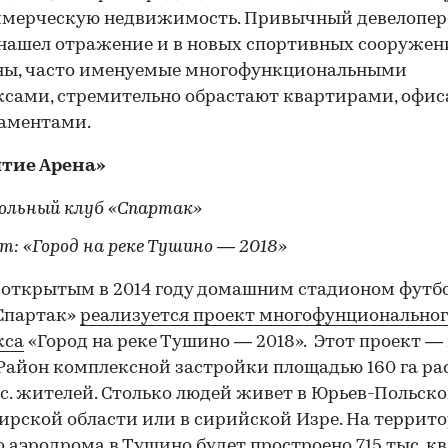
ммерческую недвижимость. Привычный девелопе
нашел отражение и в новых спортивных сооружен
ны, часто именуемые многофункциональными
сами, стремительно обрастают квартирами, офи
аментами.
тие Арена»
льный клуб «Спартак»
т: «Город на реке Тушино — 2018»
 открытым в 2014 году домашним стадионом футб
Спартак»
реализуется проект многофунционально
кса
«Город на реке Тушино — 2018». Этот проект — 
 Район комплексной застройки площадью 160 га ра
ыс. жителей. Столько людей живет в Юрьев-Польск
рской области или в сирийской Изре. На террит
 аэродрома в Тушино будет простроено 715 тыс. кв