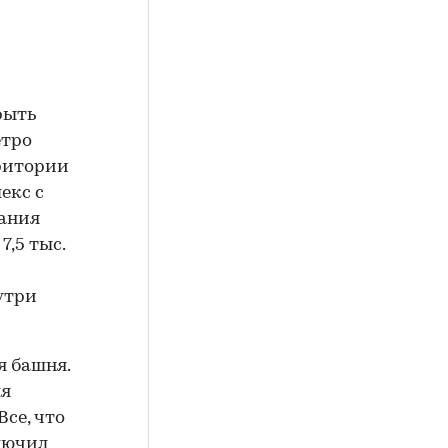
рыть
етро
рритории
екс с
дания
,5 тыс.
8
утри
я башня.
ля
Все, что
лючил