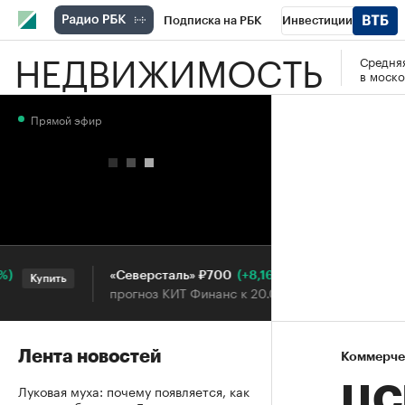
Подписка на РБК
Инвестиции
НЕДВИЖИМОСТЬ
Средняя
РБК Вино
Спорт
Школа управления
в моско
Национальные проекты
Город
Стил
Прямой эфир
Кредитные рейтинги
Франшизы
Га
Проверка контрагентов
Политика
Э
(+8,16%)
«Северсталь» ₽700
НОВА
Купить
Купить
прогноз КИТ Финанс к 20.07.27
прогн
Лента новостей
Коммерче
Луковая муха: почему появляется, как
ЦС