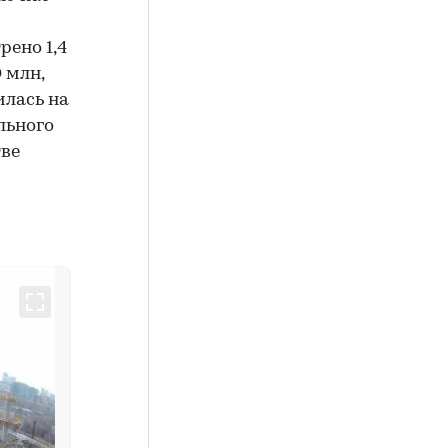
рено 1,4
 млн,
илась на
льного
тве