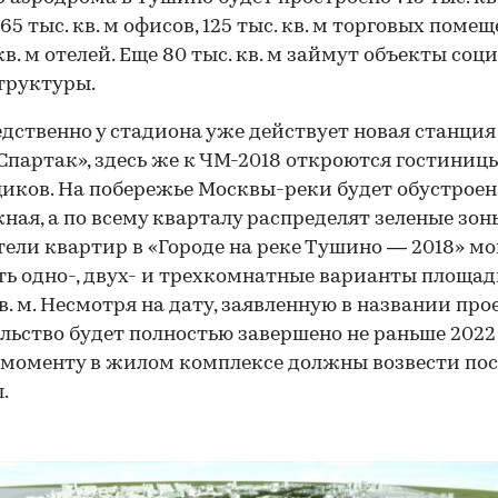
65 тыс. кв. м офисов, 125 тыс. кв. м торговых поме
 кв. м отелей. Еще 80 тыс. кв. м займут объекты соц
труктуры.
дственно у стадиона уже действует новая станция
Спартак», здесь же к ЧМ-2018 откроются гостиниц
иков. На побережье Москвы-реки будет обустроен
ная, а по всему кварталу распределят зеленые зон
ели квартир в «Городе на реке Тушино — 2018» мо
ь одно-, двух- и трехкомнатные варианты площадь
кв. м. Несмотря на дату, заявленную в названии про
льство будет полностью завершено не раньше 2022
 моменту в жилом комплексе должны возвести по
.