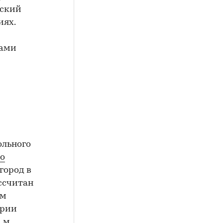
рский
иях.
сами
ольного
го
город в
ссчитан
ом
ории
. м