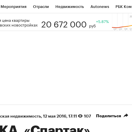
Мероприятия
Отрасли
Недвижимость
Autonews
РБК Ком
20 672 000
 цена квартиры
 РБК
РБК Образование
РБК Курсы
РБК Life
+5.87%
Тренды
Виз
вских новостройках
руб
ь
Крипто
РБК Бизнес-среда
Дискуссионный клуб
Исследо
зета
Спецпроекты СПб
Конференции СПб
Спецпроекты
кономика
Бизнес
Технологии и медиа
Финансы
Рынок на
(+36,68%)
(+31,23%)
ТЭК ₽1 400
«Русагро» ₽120
Купить
оз SberCIB к 27.07.27
прогноз ПСБ к 26.07.27
Поделиться
ская недвижимость
⁠,
12 мая 2016, 17:11
107
КА, «Спартак»,