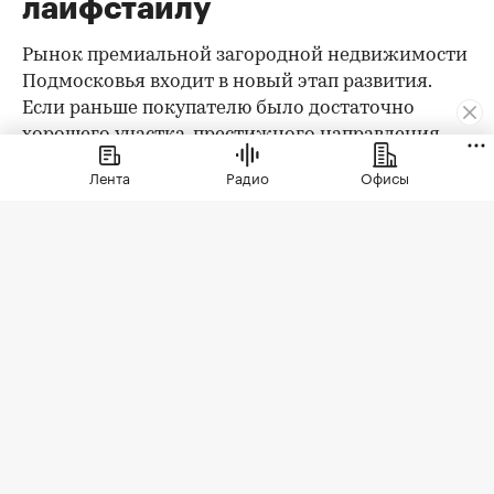
лайфстайлу
Рынок премиальной загородной недвижимости
Подмосковья входит в новый этап развития.
Если раньше покупателю было достаточно
хорошего участка, престижного направления,
охраны и качественного дома, то сегодня запрос
Лента
Радио
Офисы
заметно изменился. Клиент выбирает уже не
только квадратные метры и сотки, а целостную
среду проживания: архитектуру,
благоустройство, приватность, сервис, доступ к
природе, спорт, детскую и семейную
инфраструктуру.
При этом анализ существующего предложения
показывает важный парадокс: несмотря на рост
требований покупателей, инфраструктура
большинства премиальных коттеджных
поселков остается достаточно ограниченной.