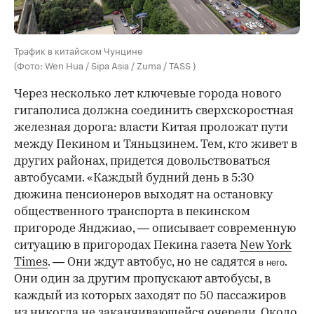
Трафик в китайском Чунцине
(Фото: Wen Hua / Sipa Asia / Zuma / TASS )
Через несколько лет ключевые города нового
гигаполиса должна соединить сверхскоростная
железная дорога: власти Китая проложат пути
между Пекином и Тяньцзинем. Тем, кто живет в
других районах, придется довольствоваться
автобусами. «Каждый будний день в 5:30
дюжина пенсионеров выходят на остановку
общественного транспорта в пекинском
пригороде Янджиао, — описывает современную
ситуацию в пригородах Пекина газета
New York
Times
. — Они ждут автобус, но не садятся
.
в него
Они один за другим пропускают автобусы, в
каждый из которых заходят по 50 пассажиров
из никогда не заканчивающейся очереди. Около