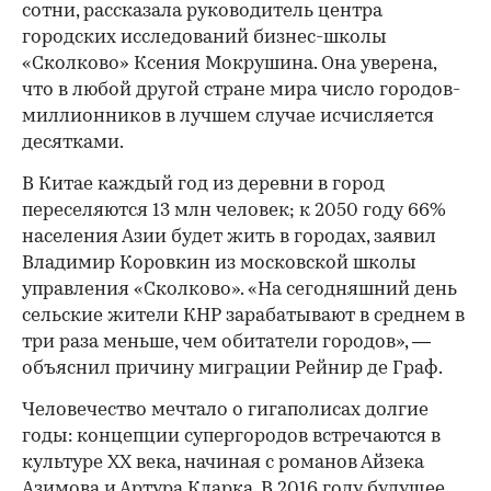
сотни, рассказала руководитель центра
городских исследований бизнес-школы
«Сколково» Ксения Мокрушина. Она уверена,
что в любой другой стране мира число городов-
миллионников в лучшем случае исчисляется
десятками.
В Китае каждый год из деревни в город
переселяются 13 млн человек; к 2050 году 66%
населения Азии будет жить в городах, заявил
Владимир Коровкин из московской школы
управления «Сколково». «На сегодняшний день
сельские жители КНР зарабатывают в среднем в
три раза меньше, чем обитатели городов», —
объяснил причину миграции Рейнир де Граф.
Человечество мечтало о гигаполисах долгие
годы: концепции супергородов встречаются в
культуре XX века, начиная с романов Айзека
Азимова и Артура Кларка. В 2016 году будущее