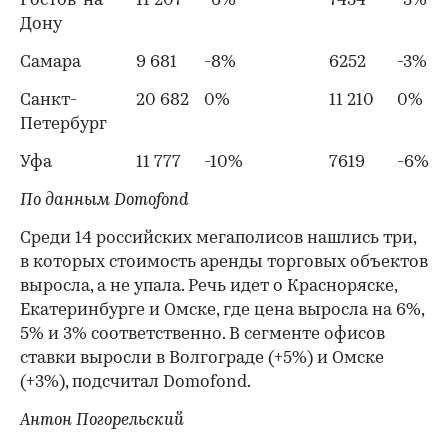
Ростов-на-
11 207
-6%
7434
-3%
Дону
Самара
9 681
-8%
6252
-3%
Санкт-
20 682
0%
11 210
0%
Петербург
Уфа
11 777
-10%
7619
-6%
По данным Domofond
Среди 14 российских мегаполисов нашлись три,
в которых стоимость аренды торговых объектов
выросла, а не упала. Речь идет о Красноряске,
Екатеринбурге и Омске, где цена выросла на 6%,
5% и 3% соответственно. В сегменте офисов
ставки выросли в Волгограде (+5%) и Омске
(+3%), подсчитал Domofond.
Антон Погорельский