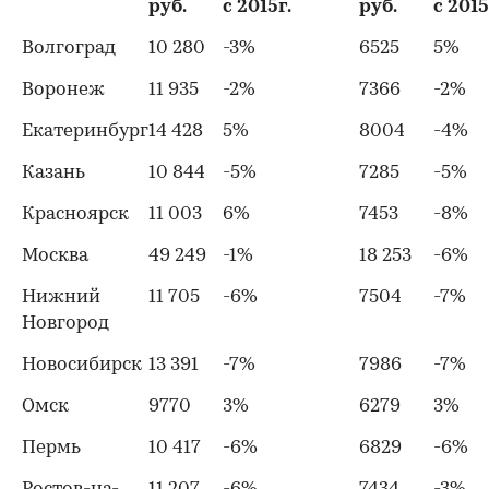
00:00
/
00:00
руб.
с 2015г.
руб.
с 2015
Волгоград
10 280
-3%
6525
5%
Воронеж
11 935
-2%
7366
-2%
Екатеринбург
14 428
5%
8004
-4%
Казань
10 844
-5%
7285
-5%
Красноярск
11 003
6%
7453
-8%
Москва
49 249
-1%
18 253
-6%
Нижний
11 705
-6%
7504
-7%
Новгород
Новосибирск
13 391
-7%
7986
-7%
Омск
9770
3%
6279
3%
Пермь
10 417
-6%
6829
-6%