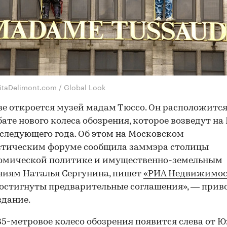
itaDelimont.com / Global Look
е откроется музей мадам Тюссо. Он расположитс
бате нового колеса обозрения, которое возведут н
 следующего года. Об этом на Московском
стическим форуме сообщила заммэра столицы
номической политике и имущественно-земельным
иям Наталья Сергунина, пишет
«РИА Недвижимос
достигнуты предварительные соглашения», — прив
здание.
35-метровое колесо обозрения появится слева от 