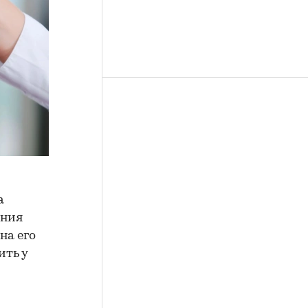
а
ения
на его
ить у