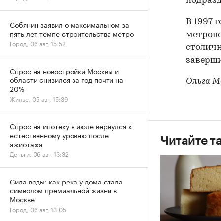
подразд
В 1997 
Собянин заявил о максимальном за
пять лет темпе строительства метро
метрово
Город, 06 авг, 15:52
столичн
заверши
Спрос на новостройки Москвы и
области снизился за год почти на
Ольга М
20%
Жилье, 06 авг, 15:39
Спрос на ипотеку в июле вернулся к
естественному уровню после
Читайте т
ажиотажа
Деньги, 06 авг, 13:32
Сила воды: как река у дома стала
символом премиальной жизни в
Москве
Город, 06 авг, 13:05