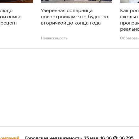
блюдо
Уверенная соперница
Как рос
дой семье
новостройкам: что будет со
школы 
 рецепт
вторичкой до конца года
програ
реальн
Недвижимость
Образова
компаний
Городская недвижимость
⁠,
25 мая, 16:36
36 795