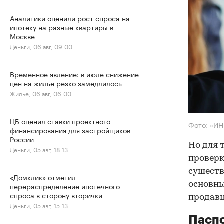
Аналитики оценили рост спроса на
ипотеку на разные квартиры в
Москве
Деньги, 06 авг, 09:00
Временное явление: в июле снижение
цен на жилье резко замедлилось
Жилье, 06 авг, 06:00
ЦБ оценил ставки проектного
Фото: «И
финансирования для застройщиков
России
Но для 
Деньги, 05 авг, 18:13
проверк
существ
«Домклик» отметил
основны
перераспределение ипотечного
спроса в сторону вторички
продав
Деньги, 05 авг, 15:13
Паспо