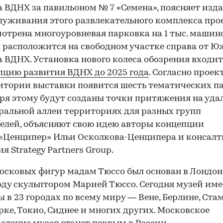
а ВДНХ за павильоном № 7 «Семена», поясняет изда
луживания этого развлекательного комплекса пр
отрена многоуровневая парковка на 1 тыс. машино
 расположится на свободном участке справа от Ю
а ВДНХ. Установка нового колеса обозрения входит
пцию развития ВДНХ до 2025 года
. Согласно проект
итории выставки появится шесть тематических па
ря этому будут созданы точки притяжения на уд
ральной аллеи территориях для разных групп
елей, объясняют свою идею авторы концепции
«Ценципер»
Ильи Осколкова-Ценципера и консалт
я Strategy Partners Group.
осковых фигур мадам Тюссо был основан в Лондон
году скульптором Марией Тюссо. Сегодня музей име
 в 23 городах по всему миру — Вене, Берлине, Стам
ке, Токио, Сиднее и многих других. Московское