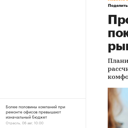
Поделить
Пр
по
ры
Плани
рассч
комфо
Более половины компаний при
ремонте офисов превышают
изначальный бюджет
Отрасль, 06 авг, 10:00