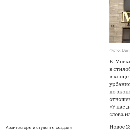
Фото: Dan
В Москв
в стило
в конце
урбани
по эко
отношен
«У нас 
слова и
Архитекторы и студенты создали
Новое 1