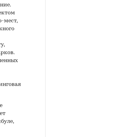
ние.
оектом
-мест,
жного
у,
рков.
аленных
инговая
е
ет
буле,