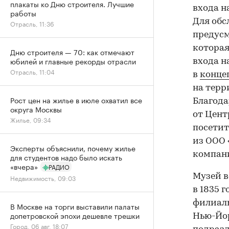
плакаты ко Дню строителя. Лучшие
входа н
работы
Для обс
Отрасль, 11:36
предусм
которая
Дню строителя — 70: как отмечают
юбилей и главные рекорды отрасли
входа н
Отрасль, 11:04
в
конце
на терр
Рост цен на жилье в июле охватил все
Благода
округа Москвы
от Цент
Жилье, 09:34
посетит
из
ООО 
Эксперты объяснили, почему жилье
компани
для студентов надо было искать
«вчера»
РАДИО
Музей в
Недвижимость, 09:03
в 1835 
филиалы
В Москве на торги выставили палаты
допетровской эпохи дешевле трешки
Нью-Йор
Город, 06 авг, 18:07