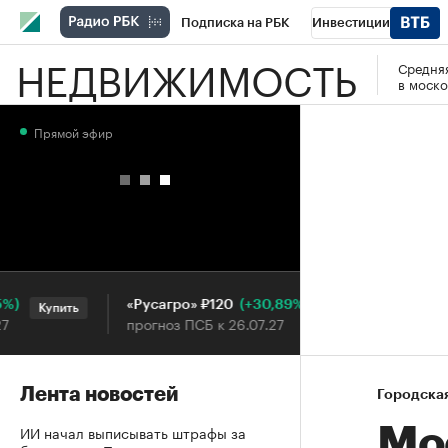
Подписка на РБК
Инвестиции
НЕДВИЖИМОСТЬ
Средняя
РБК Вино
Спорт
Школа управления
в моско
Национальные проекты
Город
Стил
Прямой эфир
Кредитные рейтинги
Франшизы
Га
Проверка контрагентов
Политика
Э
(+30,89%)
«Русагро» ₽120
Ozon ₽5
Купить
Купить
прогноз ПСБ к 26.07.27
прогноз 
Лента новостей
Городска
ИИ начал выписывать штрафы за
Мо