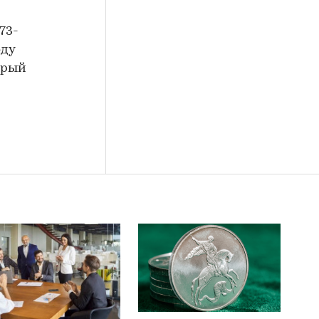
73-
оду
орый