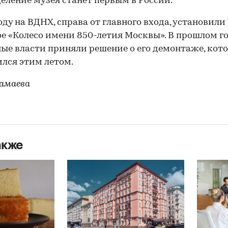
еление музея станет первым в России.
году на ВДНХ, справа от главного входа, установили 
е «Колесо имени 850-летия Москвы». В прошлом г
ые власти приняли решение о его демонтаже, кот
лся этим летом.
амаева
акже