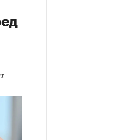
ред
ет