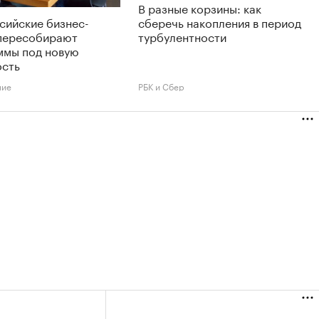
В разные корзины: как
сийские бизнес-
сберечь накопления в период
пересобирают
турбулентности
ммы под новую
ость
ние
РБК и Сбер