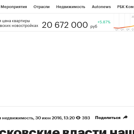
Мероприятия
Отрасли
Недвижимость
Autonews
РБК Ком
20 672 000
 цена квартиры
 РБК
РБК Образование
РБК Курсы
РБК Life
+5.87%
Тренды
Виз
вских новостройках
руб
ь
Крипто
РБК Бизнес-среда
Дискуссионный клуб
Исследо
зета
Спецпроекты СПб
Конференции СПб
Спецпроекты
кономика
Бизнес
Технологии и медиа
Финансы
Рынок на
(+88%)
(+32,88%)
 450
АФК «Система» ₽12
Купить
Ку
ПСБ к 29.07.27
прогноз БКС к 15.07.27
Поделиться
я недвижимость
⁠,
30 июн 2016, 13:20
393
сковские власти на