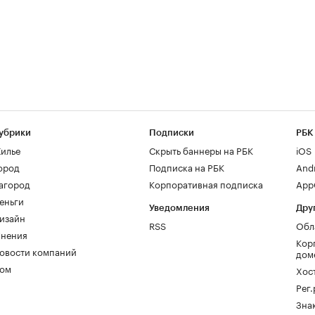
убрики
Подписки
РБК
илье
Скрыть баннеры на РБК
iOS
ород
Подписка на РБК
And
агород
Корпоративная подписка
AppG
еньги
Уведомления
Дру
изайн
RSS
Обл
нения
Кор
овости компаний
дом
ом
Хос
Рег
Зна