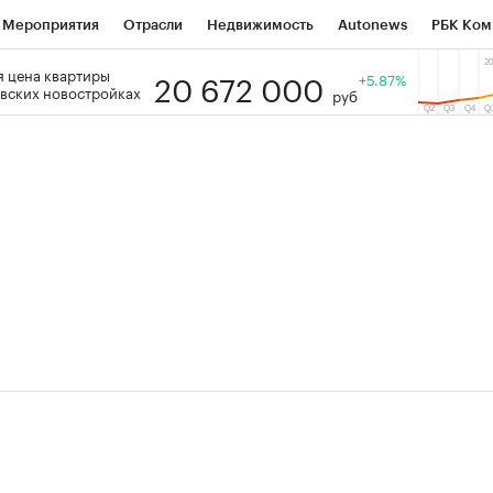
Мероприятия
Отрасли
Недвижимость
Autonews
РБК Ком
20 672 000
 цена квартиры
 РБК
РБК Образование
РБК Курсы
РБК Life
+5.87%
Тренды
Виз
вских новостройках
руб
ь
Крипто
РБК Бизнес-среда
Дискуссионный клуб
Исследо
зета
Спецпроекты СПб
Конференции СПб
Спецпроекты
кономика
Бизнес
Технологии и медиа
Финансы
Рынок на