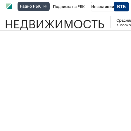
Подписка на РБК
Инвестиции
НЕДВИЖИМОСТЬ
Средняя
РБК Вино
Спорт
Школа управления
в моско
Национальные проекты
Город
Стил
Кредитные рейтинги
Франшизы
Га
Проверка контрагентов
Политика
Э