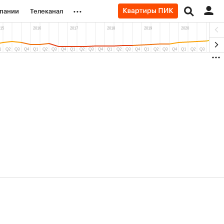
...
пании
Телеканал
ионеры
вания
личной валюты