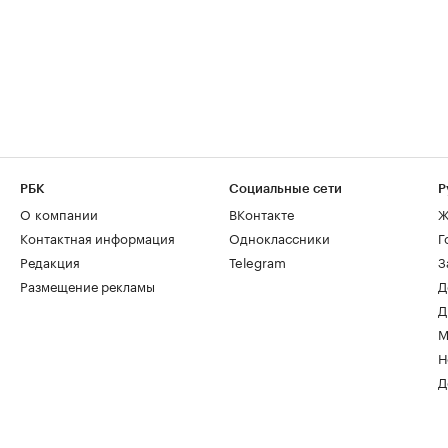
РБК
Социальные сети
Р
О компании
ВКонтакте
Ж
Контактная информация
Одноклассники
Г
Редакция
Telegram
З
Размещение рекламы
Д
Д
М
Н
Д