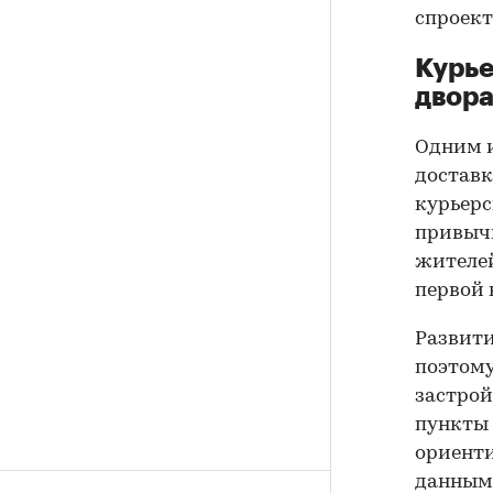
спроек
Курье
двор
Одним и
доставк
курьерс
привычн
жителей
первой 
Развити
поэтому
застрой
пункты 
ориенти
данным 