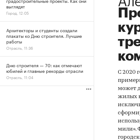
градостроительные проекты. Как они
выглядят
Про
Город, 12:05
ку
Архитекторы и студенты создали
плакаты ко Дню строителя. Лучшие
тр
работы
Отрасль, 11:36
ко
Дню строителя — 70: как отмечают
юбилей и главные рекорды отрасли
С 2020 
Отрасль, 11:04
примерно
может д
жилых к
исключи
сформир
использ
мили». 
городск