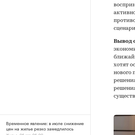
восприн
активно
против
сценари
Вывод 
экономи
ближайш
хотят о
нового 
решения
решения
существ
Временное явление: в июле снижение
цен на жилье резко замедлилось
Жилье, 06 авг, 06:00