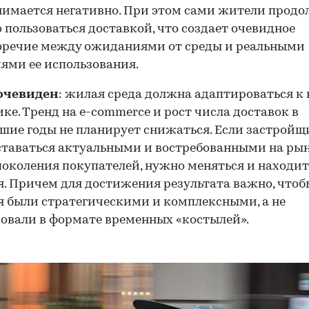
имается негативно. При этом сами жители прод
 пользоваться доставкой, что создает очевидное
оречие между ожиданиями от среды и реальными
ями ее использования.
очевиден
: жилая среда должна адаптироваться к
ке. Тренд на e-commerce и рост числа доставок в
ие годы не планирует снижаться. Если застрой
ставаться актуальными и востребованными на ры
поколения покупателей, нужно меняться и находит
. Причем для достижения результата важно, чтоб
 были стратегическими и комплексными, а не
овали в формате временных «костылей».