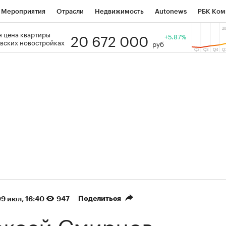
Мероприятия
Отрасли
Недвижимость
Autonews
РБК Ком
20 672 000
 цена квартиры
 РБК
РБК Образование
РБК Курсы
РБК Life
+5.87%
Тренды
Виз
вских новостройках
руб
ь
Крипто
РБК Бизнес-среда
Дискуссионный клуб
Исследо
зета
Спецпроекты СПб
Конференции СПб
Спецпроекты
кономика
Бизнес
Технологии и медиа
Финансы
Рынок на
(+88,29%)
(+32%)
5 450
АФК «Система» ₽12
Купить
Купи
 ПСБ к 29.07.27
прогноз БКС к 15.07.27
Поделиться
9 июл, 16:40
947
ексей Смирнов