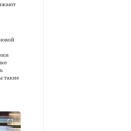
олжают
 новой
щики
нке
ь
ы такие