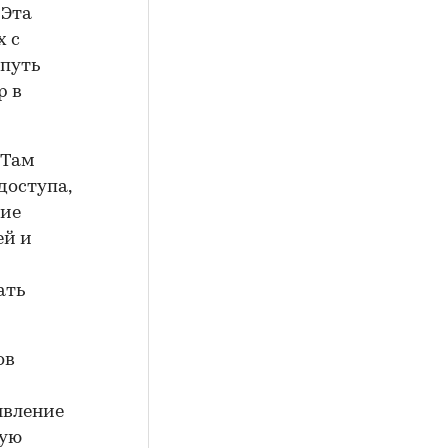
 Эта
х с
путь
р в
 Там
доступа,
кие
ей и
ать
ов
явление
тую