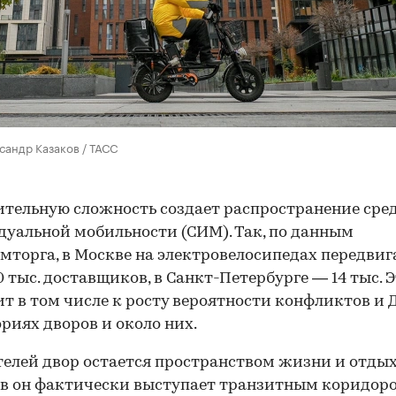
сандр Казаков / ТАСС
тельную сложность создает распространение сре
уальной мобильности (СИМ). Так, по данным
торга, в Москве на электровелосипедах передви
0 тыс. доставщиков, в Санкт-Петербурге — 14 тыс. 
т в том числе к росту вероятности конфликтов и 
риях дворов и около них.
елей двор остается пространством жизни и отдыха
в он фактически выступает транзитным коридоро