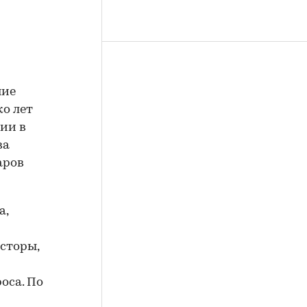
ние
ко лет
ии в
ва
аров
а,
ксторы,
оса. По