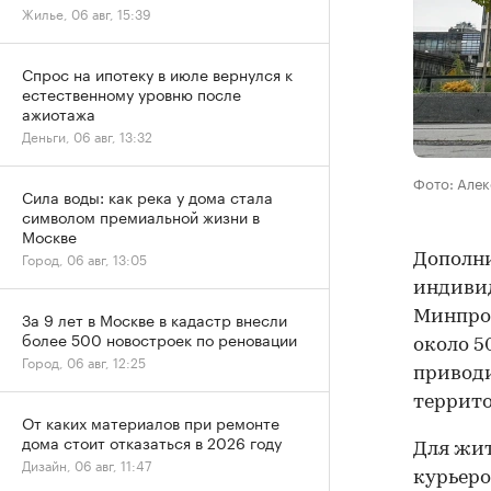
Жилье, 06 авг, 15:39
Спрос на ипотеку в июле вернулся к
естественному уровню после
ажиотажа
Деньги, 06 авг, 13:32
Фото: Алек
Сила воды: как река у дома стала
символом премиальной жизни в
Москве
Город, 06 авг, 13:05
Дополни
индивид
Минпром
За 9 лет в Москве в кадастр внесли
более 500 новостроек по реновации
около 5
Город, 06 авг, 12:25
приводи
террито
От каких материалов при ремонте
дома стоит отказаться в 2026 году
Для жит
Дизайн, 06 авг, 11:47
курьеро