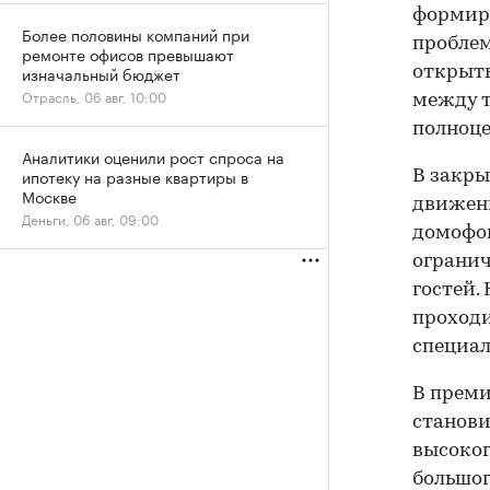
формиру
Более половины компаний при
проблем
ремонте офисов превышают
изначальный бюджет
открыт
Отрасль, 06 авг, 10:00
между т
полноц
Аналитики оценили рост спроса на
ипотеку на разные квартиры в
В закры
Москве
движени
Деньги, 06 авг, 09:00
домофо
огранич
гостей.
проходи
специал
В преми
станови
высоког
большог