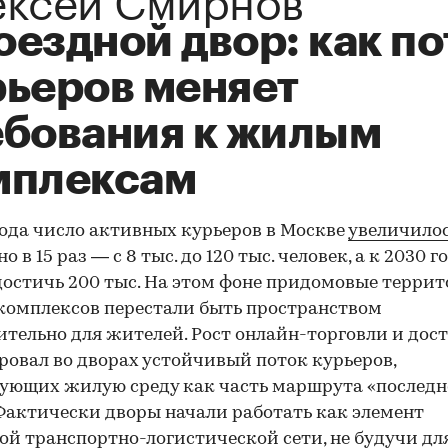
ездной двор: как по
рьеров меняет
ебования к жилым
мплексам
года число активных курьеров в Москве
увеличило
 в 15 раз — с 8 тыс. до 120 тыс. человек, а к 2030 г
остичь 200 тыс. На этом фоне придомовые терри
омплексов перестали быть пространством
тельно для жителей. Рост онлайн-торговли и дос
овал во дворах устойчивый поток курьеров,
ующих жилую среду как часть маршрута «послед
Фактически дворы начали работать как элемент
ой транспортно-логистической сети, не будучи для