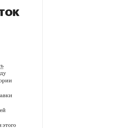
ток
сь
оду
тории
тавки
ней
 этого