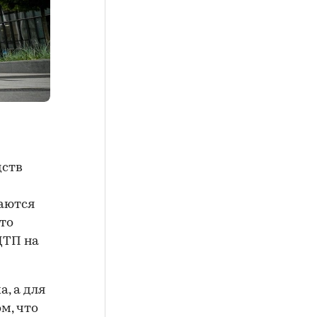
дств
гаются
Это
ДТП на
, а для
м, что