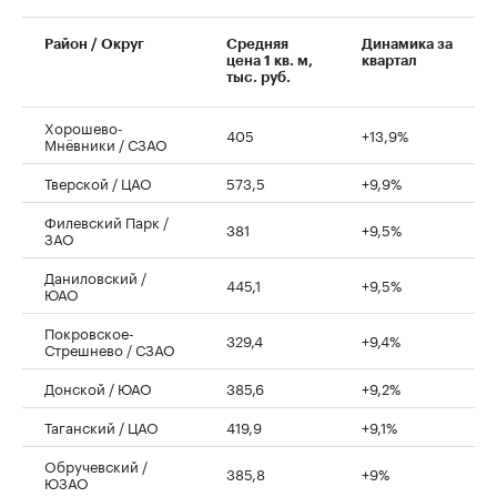
Район / Округ
Средняя
Динамика за
цена 1 кв. м,
квартал
тыс. руб.
Хорошево-
405
+13,9%
Мнёвники / СЗАО
Тверской / ЦАО
573,5
+9,9%
Филевский Парк /
381
+9,5%
ЗАО
Даниловский /
445,1
+9,5%
ЮАО
Покровское-
329,4
+9,4%
Стрешнево / СЗАО
Донской / ЮАО
385,6
+9,2%
Таганский / ЦАО
419,9
+9,1%
Обручевский /
385,8
+9%
ЮЗАО