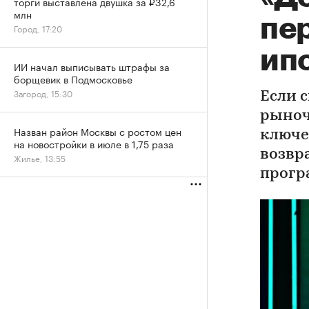
торги выставлена двушка за ₽32,6
млн
пе
Город, 17:20
ипо
ИИ начал выписывать штрафы за
борщевик в Подмосковье
Загород, 15:30
Если 
рыноч
Назван район Москвы с ростом цен
ключе
на новостройки в июле в 1,75 раза
возвр
Жилье, 13:55
прог