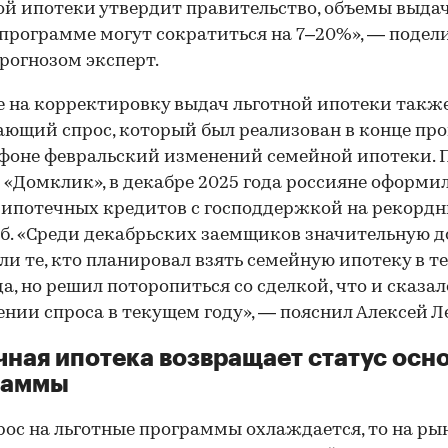
й ипотеки утвердит правительство, объемы выдач
программе могут сократиться на 7–20%», — подел
рогнозом эксперт.
 на корректировку выдач льготной ипотеки также
ющий спрос, который был реализован в конце пр
 фоне февральский изменений семейной ипотеки. 
«Домклик», в декабре 2025 года россияне оформи
 ипотечных кредитов с господдержкой на рекордн
б. «Среди декабрьских заемщиков значительную 
ли те, кто планировал взять семейную ипотеку в т
да, но решил поторопиться со сделкой, что и сказал
нии спроса в текущем году», — пояснил Алексей Л
ная ипотека возвращает статус осн
раммы
00:00
/
00:00
рос на льготные программы охлаждается, то на р