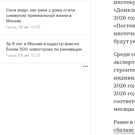
ипотеку
Сила воды: как река у дома стала
«Домкли
символом премиальной жизни в
2026 го
Москве
«Постеп
Город, 06 авг, 13:05
ипотечн
будут у
За 9 лет в Москве в кадастр внесли
более 500 новостроек по реновации
Среди с
Город, 06 авг, 12:25
эксперт
строите
индивид
2026 го
2026 го
соответ
месяцы 
Ранее в
сбаланс