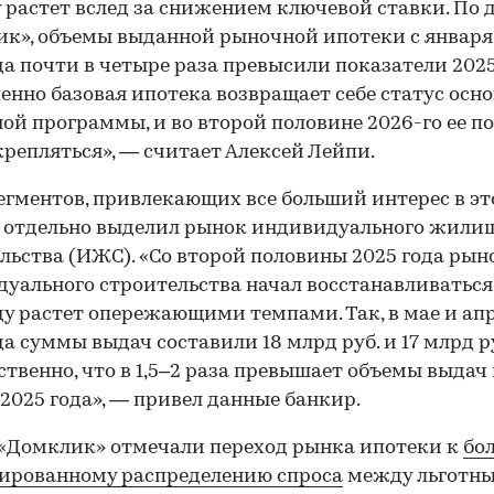
 растет вслед за снижением ключевой ставки. По
к», объемы выданной рыночной ипотеки с января
да почти в четыре раза превысили показатели 2025
енно базовая ипотека возвращает себе статус осн
ой программы, и во второй половине 2026-го ее п
крепляться», — считает Алексей Лейпи.
егментов, привлекающих все больший интерес в это
 отдельно выделил рынок индивидуального жили
льства (ИЖС). «Со второй половины 2025 года рын
уального строительства начал восстанавливаться,
ду растет опережающими темпами. Так, в мае и ап
да суммы выдач составили 18 млрд руб. и 17 млрд р
ственно, что в 1,5–2 раза превышает объемы выдач 
2025 года», — привел данные банкир.
 «Домклик» отмечали переход рынка ипотеки к
бо
ированному распределению спроса
между льготн