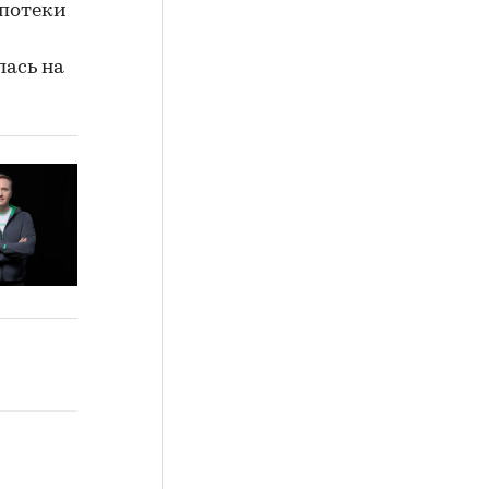
потеки
ась на