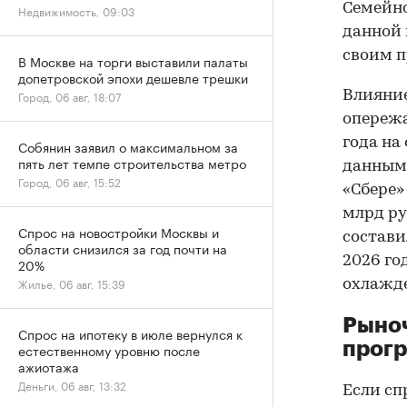
Семейно
Недвижимость, 09:03
данной 
своим п
В Москве на торги выставили палаты
допетровской эпохи дешевле трешки
Влияние
Город, 06 авг, 18:07
опережа
года на
Собянин заявил о максимальном за
пять лет темпе строительства метро
данным 
Город, 06 авг, 15:52
«Сбере»
млрд ру
Спрос на новостройки Москвы и
состави
области снизился за год почти на
2026 го
20%
Жилье, 06 авг, 15:39
охлажде
Рыноч
Спрос на ипотеку в июле вернулся к
прог
естественному уровню после
ажиотажа
Деньги, 06 авг, 13:32
Если сп