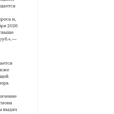
ащается
роса и,
бря 2026
 свыше
руб.», —
ается
акже
ющей
мера
ничение
егиона
ы выдач