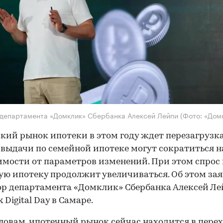
департамента «Домклик» Сбербанка Алексей Лейпи
(Фото: «Дом
кий рынок ипотеки в этом году ждет перезагрузка
выдачи по семейной ипотеке могут сократиться н
имости от параметров изменений. При этом спрос 
ю ипотеку продолжит увеличиваться. Об этом за
р департамента «Домклик» Сбербанка Алексей Ле
 Digital Day в Самаре.
словам, ипотечный рынок сейчас находится в пере