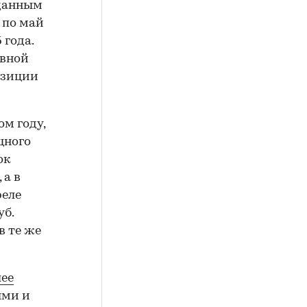
 данным
 по май
 года.
овной
озиции
м году,
щного
ок
 а в
реле
уб.
в те же
лее
ыми и