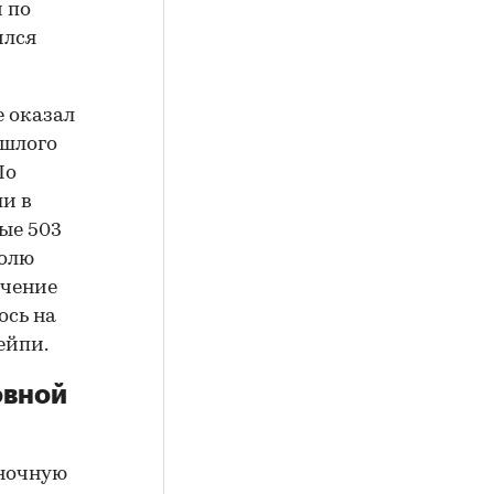
 по
ился
 оказал
ошлого
По
ли в
ые 503
долю
ечение
ось на
ейпи.
овной
ыночную