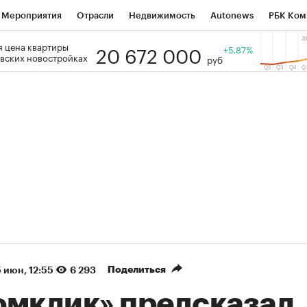
Мероприятия
Отрасли
Недвижимость
Autonews
РБК Ком
20 672 000
 цена квартиры
 РБК
РБК Образование
РБК Курсы
РБК Life
+5.87%
Тренды
Виз
вских новостройках
руб
ь
Крипто
РБК Бизнес-среда
Дискуссионный клуб
Исследо
зета
Спецпроекты СПб
Конференции СПб
Спецпроекты
кономика
Бизнес
Технологии и медиа
Финансы
Рынок на
(+89,66%)
(+33,9%)
5 450
АФК «Система» ₽12
Купить
К
з ПСБ к 29.07.27
прогноз БКС к 15.07.27
Поделиться
 июн, 12:55
6 293
омклик» предсказал