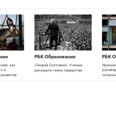
ние
РБК Образование
РБК О
ним: как
«Теория болтовни». Ученые
Увольня
ь и
руково
раскрыли тайну лидерства
а развитие
сложны