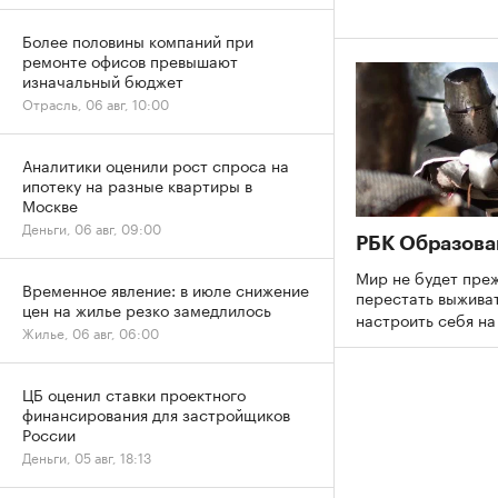
Более половины компаний при
ремонте офисов превышают
изначальный бюджет
Отрасль, 06 авг, 10:00
Аналитики оценили рост спроса на
ипотеку на разные квартиры в
Москве
Деньги, 06 авг, 09:00
РБК Образова
Мир не будет преж
Временное явление: в июле снижение
перестать выживат
цен на жилье резко замедлилось
настроить себя н
Жилье, 06 авг, 06:00
ЦБ оценил ставки проектного
финансирования для застройщиков
России
Деньги, 05 авг, 18:13