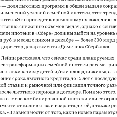
 — доля льготных программ в общей выдаче сокр
 изменений условий семейной ипотеки, этот тренд
ится. «Это приведет к временному охлаждению сп
ственно, снижению объемов выдач, однако с сентя
дачи ипотеки в «Сбере» должны выйти на уровень
д руб. в месяц с пиком в декабре — более 330 млрд 
 директор департамента «Домклик» Сбербанка.
 Лейпи рассказал, что сейчас среди планируемых
ев трансформации семейной ипотеки рассматрив
а ставки к числу детей и/или площади жилья, а т
ение срока льготного кредита до 15 лет с последу
ой ставки к рыночной или фиксация точного раз
после льготного периода в договоре. Помимо этого,
а отмена комбинированной ипотеки или ее огра
имости от количества и возраста детей, а также р
а. «В зависимости от того, какие новые параметр