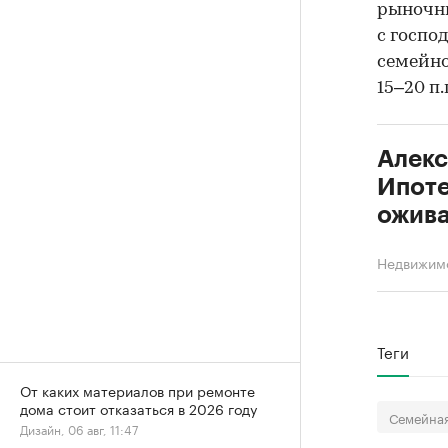
рыночн
с госпо
семейно
15–20 п
Алекс
Ипоте
ожива
Недвижим
Теги
От каких материалов при ремонте
дома стоит отказаться в 2026 году
Семейная
Дизайн, 06 авг, 11:47