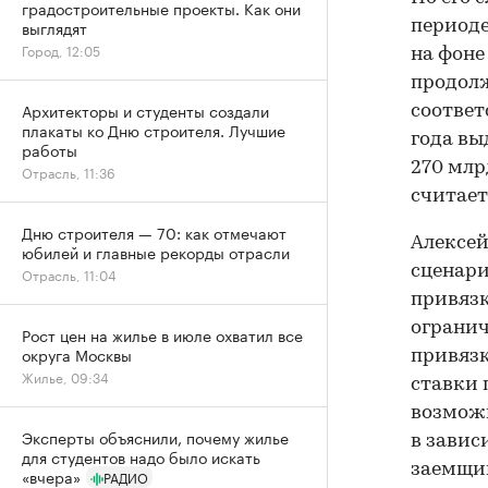
градостроительные проекты. Как они
выглядят
периоде
Город, 12:05
на фоне
продолж
Архитекторы и студенты создали
соответ
плакаты ко Дню строителя. Лучшие
года вы
работы
270 млр
Отрасль, 11:36
считает
Дню строителя — 70: как отмечают
Алексей
юбилей и главные рекорды отрасли
сценари
Отрасль, 11:04
привязк
огранич
Рост цен на жилье в июле охватил все
округа Москвы
привязк
Жилье, 09:34
ставки 
возможн
Эксперты объяснили, почему жилье
в завис
для студентов надо было искать
заемщик
«вчера»
РАДИО