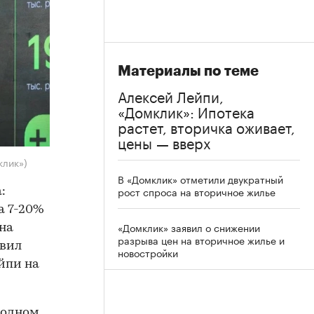
Материалы по теме
Алексей Лейпи,
«Домклик»: Ипотека
растет, вторичка оживает,
цены — вверх
клик»)
В «Домклик» отметили двукратный
рост спроса на вторичное жилье
:
а 7-20%
«Домклик» заявил о снижении
на
разрыва цен на вторичное жилье и
явил
новостройки
йпи на
ходном