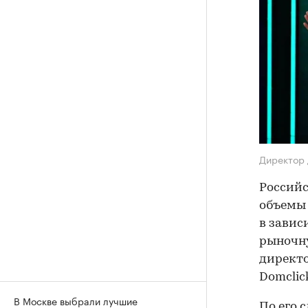
Директор 
Российс
объемы 
в завис
рыночну
директо
Domclick
В Москве выбрали лучшие
По его 