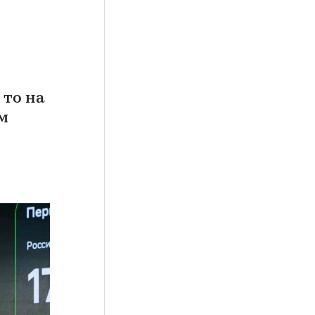
 то на
м