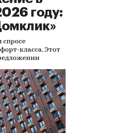
2026 году:
Домклик»
 спросе
форт-класса. Этот
предложении