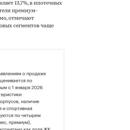
ляет 13,7%, в ипотечных
атели премиум-
емо, отмечают
новых сегментов чаще
ъявлениям о продаже
оценивается по
м с 1 января 2026
теристики
орпусов, наличие
я и спортивная
руются по четырем
ес, премиум),
ссчитано как доля ЖК,