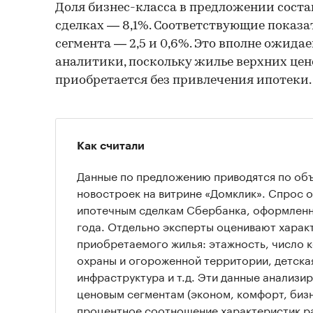
Доля бизнес-класса в предложении состав
сделках — 8,1%. Соответствующие показ
сегмента — 2,5 и 0,6%. Это вполне ожида
аналитики, поскольку жилье верхних це
приобретается без привлечения ипотеки.
Как считали
Данные по предложению приводятся по об
новостроек на витрине «Домклик». Спрос 
ипотечным сделкам Сбербанка, оформленны
года. Отдельно эксперты оценивают харак
приобретаемого жилья: этажность, число к
охраны и огороженной территории, детска
инфраструктура и т.д. Эти данные анализи
ценовым сегментам (эконом, комфорт, бизн
процентное соотношение характеристик ра