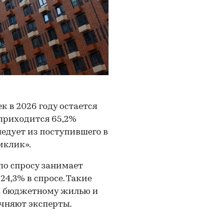
 в 2026 году остается
 приходится 65,2%
ледует из поступившего в
мклик».
по спросу занимает
4,3% в спросе. Такие
 к бюджетному жилью и
очняют эксперты.