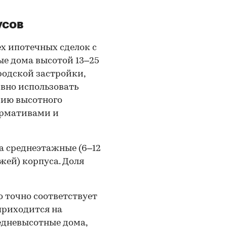
усов
ех ипотечных сделок с
ые дома высотой 13–25
родской застройки,
вно использовать
рию высотного
ормативами и
а среднеэтажные (6–12
жей) корпуса. Доля
 точно соответствует
приходится на
редневысотные дома,