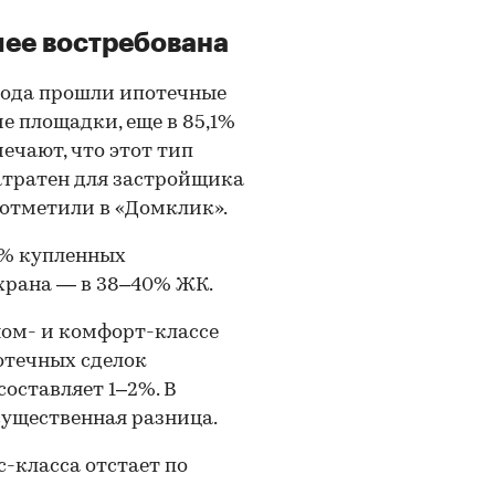
лее востребована
 года прошли ипотечные
е площадки, еще в 85,1%
ечают, что этот тип
атратен для застройщика
 отметили в «Домклик».
0% купленных
храна — в 38–40% ЖК.
ном- и комфорт-классе
отечных сделок
оставляет 1–2%. В
существенная разница.
-класса отстает по