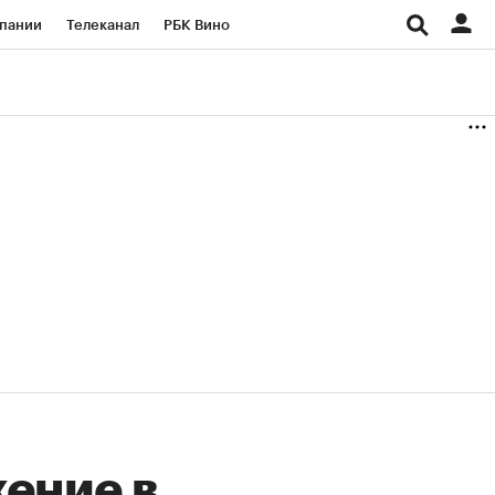
пании
Телеканал
РБК Вино
ациональные проекты
Город
аншизы
Газета
ка
Бизнес
ение в