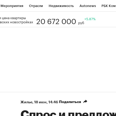
Мероприятия
Отрасли
Недвижимость
Autonews
РБК Ком
20 672 000
 цена квартиры
Образование
РБК Курсы
РБК Life
Тренды
+5.87%
Визионеры
Н
вских новостройках
руб
Дискуссионный клуб
Исследования
Кредитные рейтинги
Фр
Спецпроекты
Проверка контрагентов
Политика
Экономи
к наличной валюты
Поделиться
Жилье
⁠,
18 июн, 14:46
Спрос и предлож