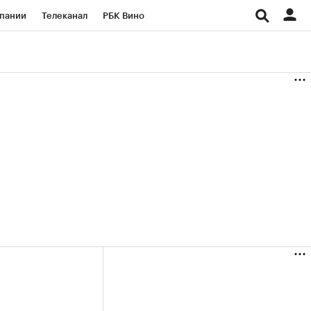
пании
Телеканал
РБК Вино
ациональные проекты
Город
аншизы
Газета
ка
Бизнес