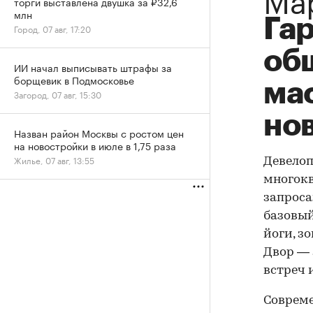
торги выставлена двушка за ₽32,6
млн
Га
Город, 07 авг, 17:20
об
ИИ начал выписывать штрафы за
борщевик в Подмосковье
ма
Загород, 07 авг, 15:30
но
Назван район Москвы с ростом цен
на новостройки в июле в 1,75 раза
Жилье, 07 авг, 13:55
Девелоп
многокв
запроса
базовый
йоги, з
Двор — 
встреч 
Совреме