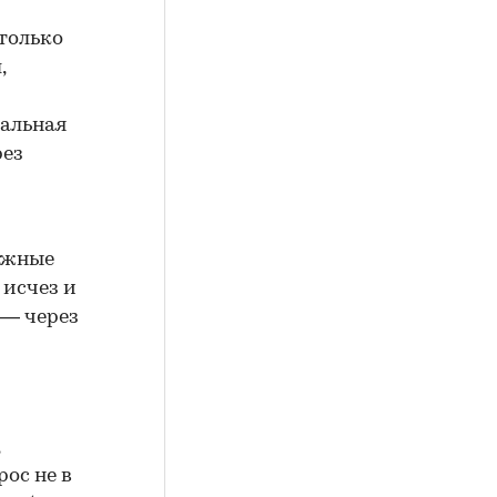
 только
,
иальная
рез
ражные
 исчез и
 — через
ос не в