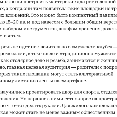
зможно ли построить мастерские для ремесленной
ах, а когда они там появятся. Такие площадки не т
х вложений. Это может быть компактный павиль
ю 15–20 кв. м под навесом с большим общим верст
 набором инструментов, шкафом хранения, розет
 светом.
речь не идет исключительно о «мужском клубе» 
 ремеслами, в том числе и «традиционно мужским
как столярное дело и резьба, занимаются и женщи
о, главная целевая аудитория — родители с подр
орых такие площадки могут стать альтернативой
чному листанию ленты на смартфоне.
научились проектировать двор для спорта, отдыха
овления. Но наравне с ними есть запрос на простра
но что-то сделать руками. Для жилого комплекса 
кая может стать не менее важным общественным