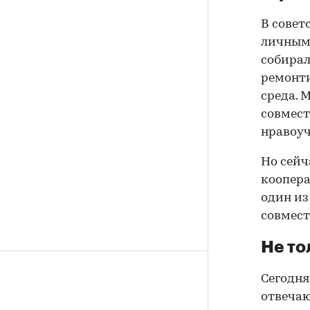
В совет
личным,
собирал
ремонти
среда. 
совмест
нравоуч
Но сейч
коопера
один из
совмест
Не то
Сегодня
отвечаю