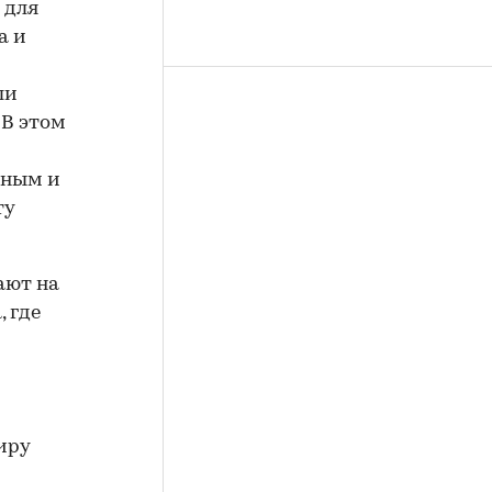
 для
а и
ли
 В этом
м
ьным и
ту
ают на
, где
иру