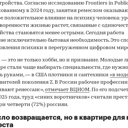
ройства. Согласно исследованию Frontiers in Public
ованному в 2024 году, занятия ремеслом оказыва
е положительное влияние на психику человека: ур
воренности жизнью растет, связанные с одиночес
йства становятся менее острыми. Сегодня работа
не исключительно бытовая необходимость. Это сп
овления психики в перегруженном цифровом мир
 — это не только хобби, но и призвание. Молодые 
ре стали чаще выбирать специальности, где нужн
ь руками, — в США плотники и сантехники
«в мод
вителей поколения Z. В России рабочие професси
вают ренессанс»,
отмечает ВЦИОМ
. По его подсче
025 года, труд «синих воротничков» считали пре
ри четверти (72%) россиян.
ло возвращается, но в квартире для 
еста