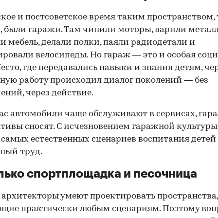
ское и постсоветское время таким пространством,
 были гаражи. Там чинили моторы, варили металл
и мебель, делали полки, паяли радиодетали и
ровали велосипеды. Но гараж — это и особая соц
Место, где передавались навыки и знания детям, че
ную работу происходил диалог поколений — без
ений, через действие.
ас автомобили чаще обслуживают в сервисах, га
тивы сносят. С исчезновением гаражной культуры
 самых естественных сценариев воспитания детей
ный труд.
лько спортплощадка и песочница
 архитекторы умеют проектировать пространства,
щие практически любым сценариям. Поэтому вопр