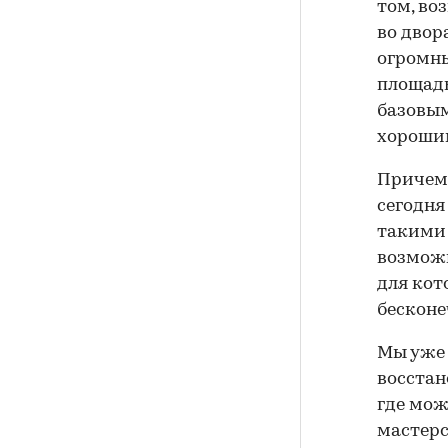
том, во
во двор
огромны
площадь
базовым
хорошим
Причем 
сегодня
такими 
возможн
для кот
бесконе
Мы уже 
восстан
где мож
мастерс