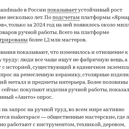
handmade в России
показывает
устойчивый рост
ие несколько лет. По
подсчетам
платформы «Ярма
в», только за 2024 год на ней появилось около мил
оваров ручной работы. Всего на платформе
стрированы
более 1,2 млн мастеров.
вания показывают, что изменилось и отношение к
 труду: люди все чаще ищут не фабричную вещь, а
 с историей, существующий в единичном экземпля
спрос на ремесленную керамику, столярные издели
ий металл и предметы интерьера. Более половины
 сейчас покупают изделия ручной работы, показа
нный «Авито» опрос.
 на запрос на ручной труд, во всем мире активно
тся makerspace — общественные мастерские, где 
но работают с инструментом, техникой, деревом,