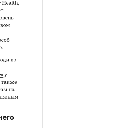
 Health,
ют
овень
твом
особ
е.
люди во
о
е»
у
и также
там на
стижным
него