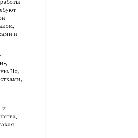
 работы
ребуют
он
аком,
ками и
—
и»,
ны. Но,
остками,
 и
нства,
такая