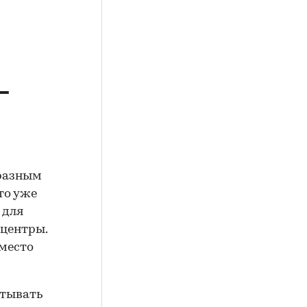
—
 разным
то уже
 для
 центры.
 место
итывать