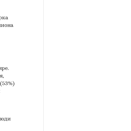
рка
лиона
ре.
я,
 (53%)
л
люди