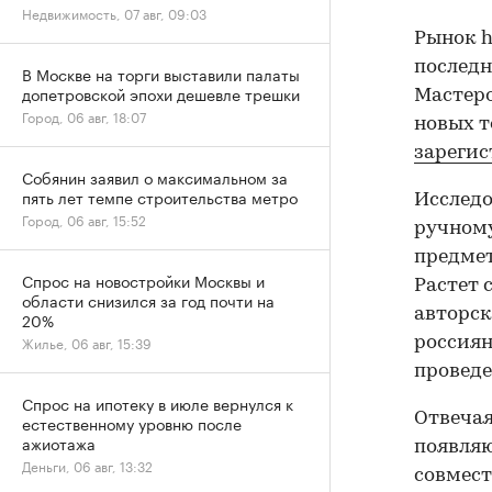
Недвижимость, 07 авг, 09:03
Рынок 
последн
В Москве на торги выставили палаты
допетровской эпохи дешевле трешки
Мастеро
Город, 06 авг, 18:07
новых т
зареги
Собянин заявил о максимальном за
пять лет темпе строительства метро
Исследо
Город, 06 авг, 15:52
ручному
предмет
Спрос на новостройки Москвы и
Растет 
области снизился за год почти на
авторск
20%
Жилье, 06 авг, 15:39
россиян
проведе
Спрос на ипотеку в июле вернулся к
Отвечая
естественному уровню после
ажиотажа
появляю
Деньги, 06 авг, 13:32
совмест