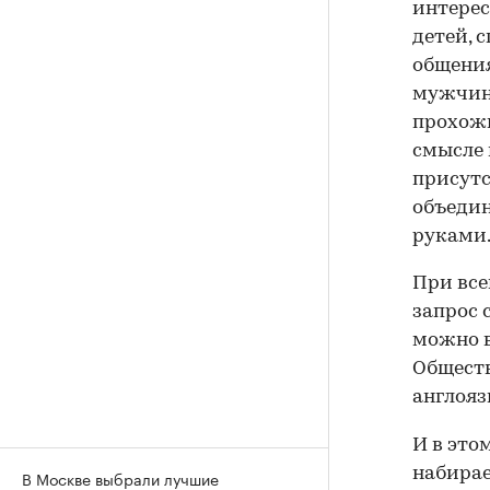
интерес
детей, 
общения
мужчина
прохожи
смысле 
присутс
объедин
руками
При все
запрос 
можно в
Обществ
англояз
И в это
набирае
В Москве выбрали лучшие