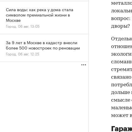
металло
Сила воды: как река у дома стала
локальн
символом премиальной жизни в
вопрос:
Москве
Город, 06 авг, 13:05
дворы?
Отдельн
За 9 лет в Москве в кадастр внесли
отношен
более 500 новостроек по реновации
Город, 06 авг, 12:25
экологи
сломанн
стремят
связано
потребл
дольше 
смысле 
маленьк
может в
Гараж