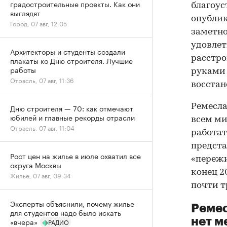
градостроительные проекты. Как они
благоуст
выглядят
опублик
Город, 07 авг, 12:05
заметно
удовлет
Архитекторы и студенты создали
расстро
плакаты ко Дню строителя. Лучшие
работы
руками 
Отрасль, 07 авг, 11:36
восстан
Ремесла
Дню строителя — 70: как отмечают
юбилей и главные рекорды отрасли
всем ми
Отрасль, 07 авг, 11:04
работат
предста
Рост цен на жилье в июле охватил все
«пережи
округа Москвы
конец 2
Жилье, 07 авг, 09:34
почти т
Эксперты объяснили, почему жилье
Ремес
для студентов надо было искать
нет м
«вчера»
РАДИО