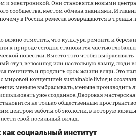
м и электроникой. Они становятся новыми центр
ого сообщества, местом обмена знаниями. И глав
 почему в России ремесла возвращаются в тренды, н
о важно отметить, что культура ремонта и бережн
ия к природе сегодня становится частью глобаль
ческой повестки. Вместо того чтобы выбрасывать
ый стул, велосипед или настольную лампу, люди в
ся починить и продлить срок жизни вещи. Это н
 с мировой концепцией sustainable living и осознан
ения: меньше выбрасывать, меньше производить л
использовать уже созданное. Дворовая мастерская
становится не только общественным пространство
им центром заботы об экологии, в которую кажд
нести свой посильный вклад.
 как социальный институт