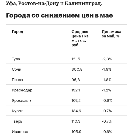
Уфа, Ростов-на-Дону
и
Калининград.
Города со снижением цен в мае
Город
Средняя
Динамика
цена 1 кв.
за май, %
м., тыс.
руб.
Тула
121,5
-2,3%
Сочи
300,8
-1,9%
Пенза
96,8
-1,8%
Краснодар
132,1
-1,2%
Ярославль
107,2
-0,8%
Курск
134,6
-0,7%
Тверь
110,3
-0,7%
Иваново
105,9
-0,6%