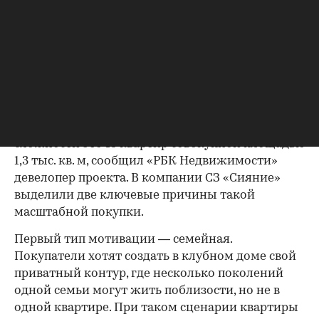
интересна для собственника и инвестора
покупка целого этажа в новостройке.
Покупка в масштабе
На сегодняшний день в «Крылатской 33»
полностью выкуплены пять этажей в разных
секциях от 10-го до 18-го этажа. В общей
сложности это 15 квартир совокупной площадью
1,3 тыс. кв. м, сообщил «РБК Недвижимости»
девелопер проекта. В компании СЗ «Сияние»
00:00
/
00:00
выделили две ключевые причины такой
масштабной покупки.
Первый тип мотивации — семейная.
Покупатели хотят создать в клубном доме свой
приватный контур, где несколько поколений
одной семьи могут жить поблизости, но не в
одной квартире. При таком сценарии квартиры