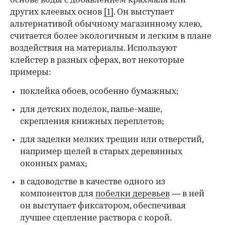
основе воды с добавлением крахмала или
других клеевых основ
[1]
. Он выступает
альтернативой обычному магазинному клею,
считается более экологичным и легким в плане
воздействия на материалы. Используют
клейстер в разных сферах, вот некоторые
00:00
/
00:00
примеры:
поклейка обоев, особенно бумажных;
для детских поделок, папье-маше,
скрепления книжных переплетов;
для заделки мелких трещин или отверстий,
например щелей в старых деревянных
оконных рамах;
в садоводстве в качестве одного из
компонентов для
побелки деревьев
— в ней
он выступает фиксатором, обеспечивая
лучшее сцепление раствора с корой.