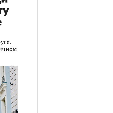
ту
е
уге.
личном