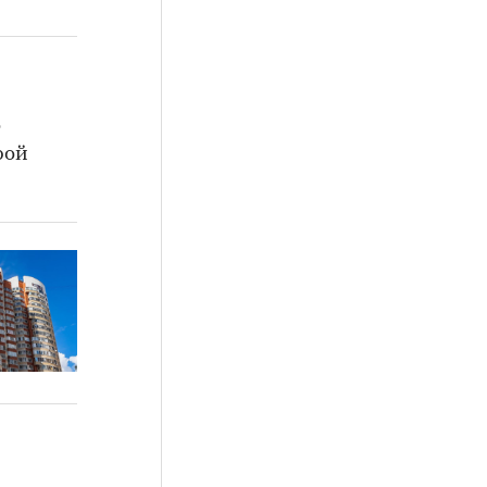
о
рой