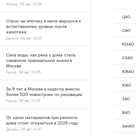
Жилье, 06 авг, 15:39
ЦАО
Спрос на ипотеку в июле вернулся к
естественному уровню после
САО
ажиотажа
Деньги, 06 авг, 13:32
ЮЗАО
Сила воды: как река у дома стала
СЗАО
символом премиальной жизни в
Москве
ЮВАО
Город, 06 авг, 13:05
ЮАО
За 9 лет в Москве в кадастр внесли
более 500 новостроек по реновации
ЗАО
Город, 06 авг, 12:25
ВАО
От каких материалов при ремонте
дома стоит отказаться в 2026 году
ЗелАО
Дизайн, 06 авг, 11:47