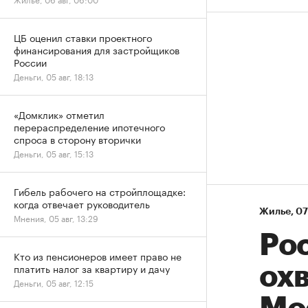
ЦБ оценил ставки проектного
финансирования для застройщиков
России
Деньги, 05 авг, 18:13
«Домклик» отметил
перераспределение ипотечного
спроса в сторону вторички
Деньги, 05 авг, 15:13
Гибель рабочего на стройплощадке:
когда отвечает руководитель
Жилье
⁠,
07
Мнения, 05 авг, 13:29
Рос
Кто из пенсионеров имеет право не
платить налог за квартиру и дачу
охв
Деньги, 05 авг, 12:15