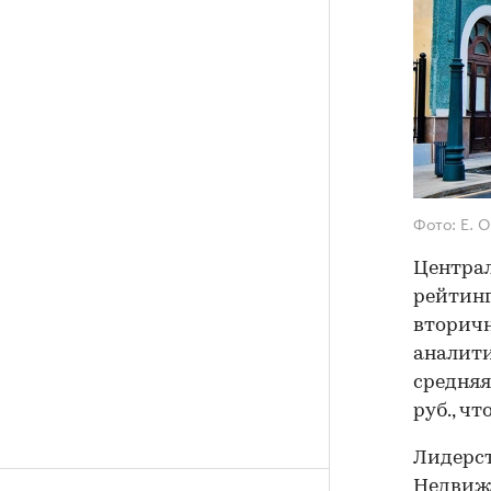
Фото: E. 
Централ
рейтинг
вторичн
аналити
средняя
руб., ч
Лидерст
Недвижи