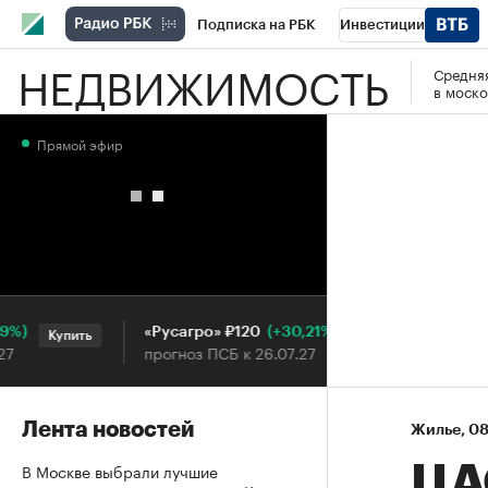
Подписка на РБК
Инвестиции
НЕДВИЖИМОСТЬ
Средняя
РБК Вино
Спорт
Школа управления
в моско
Национальные проекты
Город
Стил
Прямой эфир
Кредитные рейтинги
Франшизы
Га
Проверка контрагентов
Политика
Э
(+30,21%)
«Русагро» ₽120
Ozon ₽
Купить
Купить
прогноз ПСБ к 26.07.27
прогноз
Лента новостей
Жилье
⁠,
08
В Москве выбрали лучшие
ЦА