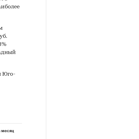
аиболее
 м
уб.
38%
падный
л Юго-
а месяц