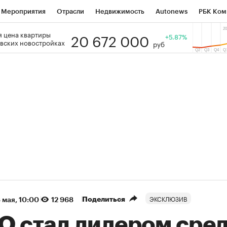
Мероприятия
Отрасли
Недвижимость
Autonews
РБК Ком
20 672 000
 цена квартиры
 РБК
РБК Образование
РБК Курсы
РБК Life
+5.87%
Тренды
Виз
вских новостройках
руб
ь
Крипто
РБК Бизнес-среда
Дискуссионный клуб
Исследо
зета
Спецпроекты СПб
Конференции СПб
Спецпроекты
кономика
Бизнес
Технологии и медиа
Финансы
Рынок на
(+86,8%)
(+30,36%)
5 450
АФК «Система» ₽12
Купить
К
 ПСБ к 29.07.27
прогноз БКС к 15.07.27
ЭКСКЛЮЗИВ
Поделиться
 мая, 10:00
12 968
О стал лидером сре