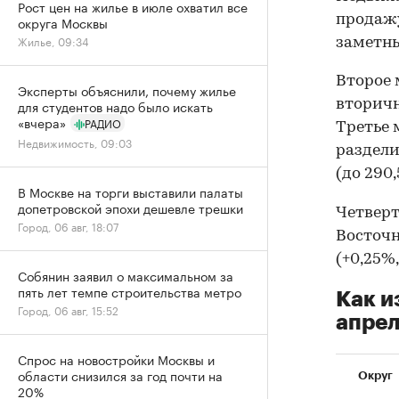
Рост цен на жилье в июле охватил все
продажу
округа Москвы
Жилье, 09:34
заметны
Второе 
Эксперты объяснили, почему жилье
вторичн
для студентов надо было искать
«вчера»
РАДИО
Третье 
Недвижимость, 09:03
раздели
(до 290,
В Москве на торги выставили палаты
допетровской эпохи дешевле трешки
Четверто
Город, 06 авг, 18:07
Восточн
(+0,25%,
Собянин заявил о максимальном за
пять лет темпе строительства метро
Как и
Город, 06 авг, 15:52
апрел
Спрос на новостройки Москвы и
области снизился за год почти на
Округ
20%