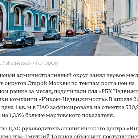
O. / Shutterstock / FOTODOM
ьный административный округ занял первое мест
е округов Старой Москвы по темпам роста цен на
ом рынке за месяц, подсчитали для «РБК Недвиж
ки компании «Инком-Недвижимость». В апреле 2
 цена 1 кв. м в ЦАО зафиксирована на отметке 530,9
то на 1,33% больше мартовского показателя.
во ЦАО руководитель аналитического центра «И
мость» Дмитрий Таганов объясняет поступление