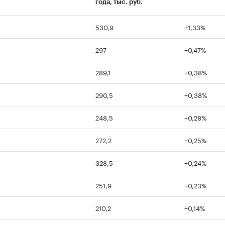
года, тыс. руб.
530,9
+1,33%
00:00
/
00:00
297
+0,47%
289,1
+0,38%
290,5
+0,38%
248,5
+0,28%
272,2
+0,25%
328,5
+0,24%
251,9
+0,23%
210,2
+0,14%