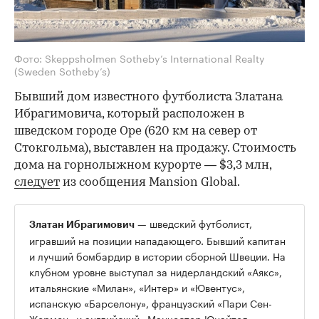
Фото: Skeppsholmen Sotheby’s International Realty
(Sweden Sotheby’s)
Бывший дом известного футболиста Златана
Ибрагимовича, который расположен в
шведском городе Оре (620 км на север от
Стокгольма), выставлен на продажу. Стоимость
дома на горнолыжном курорте — $3,3 млн,
следует
из сообщения Mansion Global.
— шведский футболист,
Златан Ибрагимович
игравший на позиции нападающего. Бывший капитан
и лучший бомбардир в истории сборной Швеции. На
клубном уровне выступал за нидерландский «Аякс»,
итальянские «Милан», «Интер» и «Ювентус»,
испанскую «Барселону», французский «Пари Сен-
Жермен» и английский «Манчестер Юнайтед».