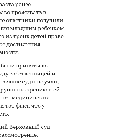
раста ранее
право проживать в
все ответчики получили
ения младшим ребенком
го из троих детей право
ере достижения
ьности.
е были приняты во
ду собственницей и
тоящие суды не учли,
руппы по зрению и ей
е нет медицинских
 тот факт, что у
ть.
ций Верховный суд
рассмотрение.