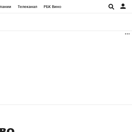
пании
Телеканал
РБК Вино
ациональные проекты
Город
аншизы
Газета
ка
Бизнес
аво