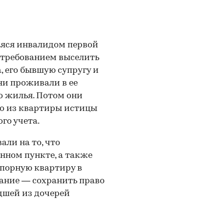
аяся инвалидом первой
 требованием выселить
, его бывшую супругу и
ни проживали в ее
го жилья. Потом они
о из квартиры истицы
го учета.
ли на то, что
нном пункте, а также
 спорную квартиру в
вание — сохранить право
дшей из дочерей