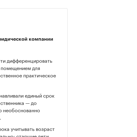
ридической компании
сти дифференцировать
м помещением для
ественное практическое
анавливали единый срок
бственника — до
о необоснованно
.
рока учитывать возраст
ально: старшие дети