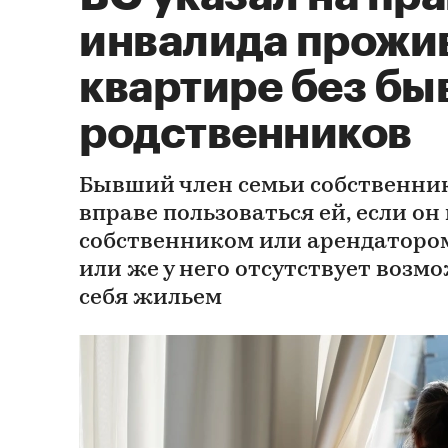
инвалида прожив
квартире без б
родственников
Бывший член семьи собственни
вправе пользоваться ей, если он
собственником или арендаторо
или же у него отсутствует возм
себя жильем