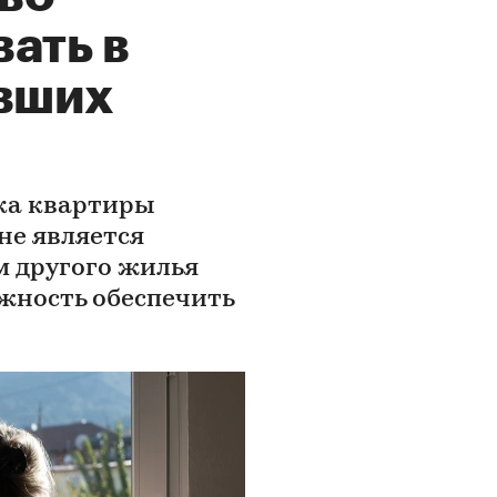
ать в
ывших
ка квартиры
 не является
м другого жилья
ожность обеспечить