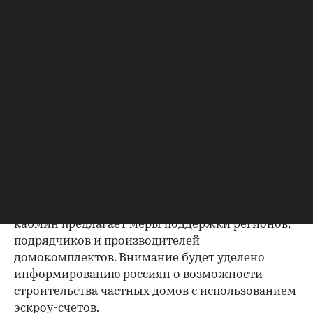
«Учитывая потенциал дальнейшего роста этой
сферы и востребованность частных домов у
россиян, по поручению президента утвержден
комплекс мер по развитию индивидуального
жилищного строительства. Они носят как
финансовый, так и нефинансовый характер и
рассчитаны до 2030 года», — сказал Марат
Хуснуллин.
В частности, будет продолжена работа по
вовлечению в оборот земельных участков под
ИЖС, по их градостроительной подготовке и
газификации. При наличии финансирования
кабмин предлагает меры поддержки регионов,
подрядчиков и производителей
домокомплектов. Внимание будет уделено
информированию россиян о возможности
строительства частных домов с использованием
00:00
/
00:00
эскроу-счетов.