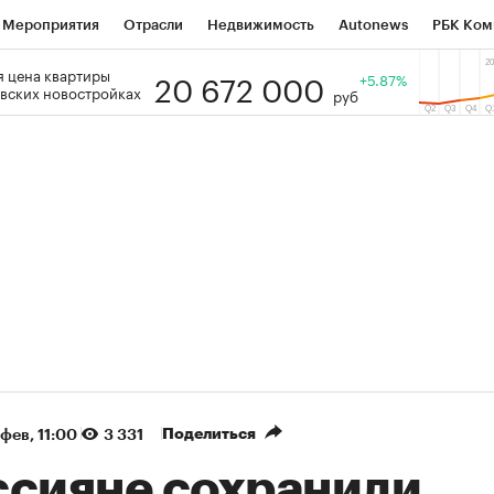
Мероприятия
Отрасли
Недвижимость
Autonews
РБК Ком
20 672 000
 цена квартиры
 РБК
РБК Образование
РБК Курсы
РБК Life
+5.87%
Тренды
Виз
вских новостройках
руб
ь
Крипто
РБК Бизнес-среда
Дискуссионный клуб
Исследо
зета
Спецпроекты СПб
Конференции СПб
Спецпроекты
кономика
Бизнес
Технологии и медиа
Финансы
Рынок на
(+89,07%)
(+33,7%)
 450
АФК «Система» ₽12
Купить
Куп
ПСБ к 29.07.27
прогноз БКС к 15.07.27
Поделиться
 фев, 11:00
3 331
ссияне сохранили