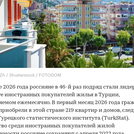
rZh / Shutterstock / FOTODOM
е 2026 года россияне в 46-й раз подряд стали лиде
е иностранных покупателей жилья в Турции,
яемом ежемесячно. В первый месяц 2026 года гра
приобрели в этой стране 219 квартир и домов, след
урецкого статистического института (TurkStat).
во среди иностранных покупателей жилой
мости россияне сохраняют с апреля 2022 года.