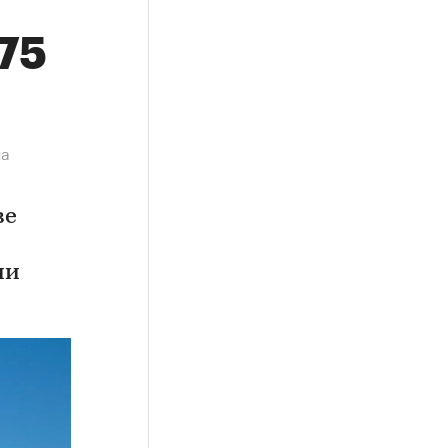
,75
на
ве
ии