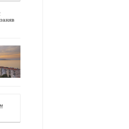
е
 заняв
ом