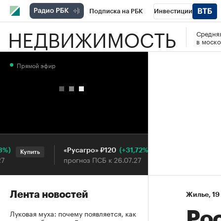
Подписка на РБК
Инвестиции
НЕДВИЖИМОСТЬ
Средняя
РБК Вино
Спорт
Школа управления
в моско
Национальные проекты
Город
Стил
Прямой эфир
Кредитные рейтинги
Франшизы
Га
Проверка контрагентов
Политика
Э
(+31,72%)
«Русагро» ₽120
Ozon ₽5
Купить
Купить
прогноз ПСБ к 26.07.27
прогноз 
Лента новостей
Жилье
⁠,
19
Луковая муха: почему появляется, как
Ро