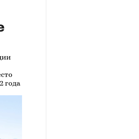
е
ции
есто
2 года