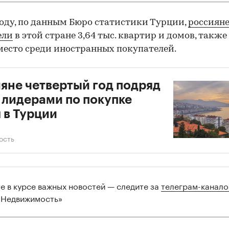
году, по данным Бюро статистики Турции,
россиян
ели
в этой стране 3,64 тыс. квартир и домов, также
место среди иностранных покупателей.
яне четвертый год подряд
 лидерами по покупке
 в Турции
ость
00:00
/
00:00
те в курсе важных новостей — следите за
телеграм-канал
 Недвижимость»