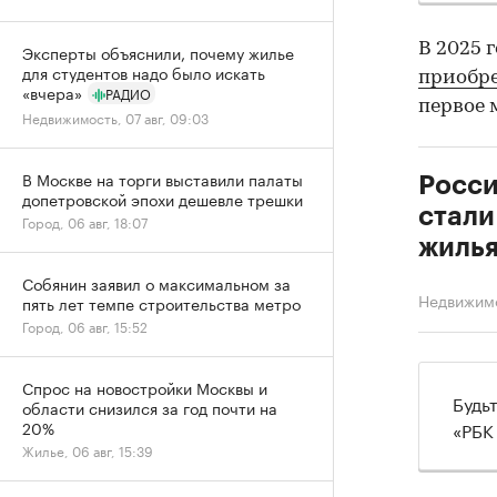
В 2025 
Эксперты объяснили, почему жилье
для студентов надо было искать
приобр
«вчера»
РАДИО
первое 
Недвижимость, 07 авг, 09:03
В Москве на торги выставили палаты
Росси
допетровской эпохи дешевле трешки
стали
Город, 06 авг, 18:07
жилья
Собянин заявил о максимальном за
Недвижим
пять лет темпе строительства метро
Город, 06 авг, 15:52
Спрос на новостройки Москвы и
Будь
области снизился за год почти на
«РБК
20%
Жилье, 06 авг, 15:39