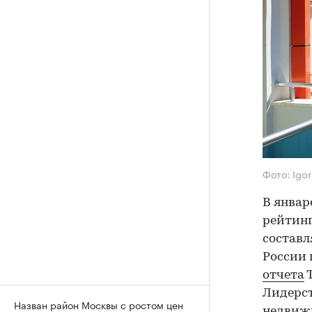
Фото: Igo
В январ
рейтинг
составл
России 
отчета
Т
Лидерст
Назван район Москвы с ростом цен
недвижи