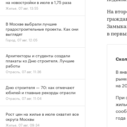
на новостройки в июле в 1,75 раза
Жилье, 07 авг, 13:55
На втор
граждан
В Москве выбрали лучшие
Замыкаю
градостроительные проекты. Как они
выглядят
в первы
Город, 07 авг, 12:05
Архитекторы и студенты создали
Скол
плакаты ко Дню строителя. Лучшие
работы
В ян
Отрасль, 07 авг, 11:36
рынк
на 2
Дню строителя — 70: как отмечают
юбилей и главные рекорды отрасли
При 
Отрасль, 07 авг, 11:04
жиль
сооб
Рост цен на жилье в июле охватил все
года
округа Москвы
Жилье, 07 авг, 09:34