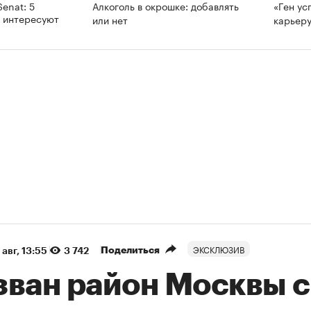
enat: 5
Алкоголь в окрошке: добавлять
«Ген ус
е интересуют
или нет
карьеру
ЭКСКЛЮЗИВ
Поделиться
 авг, 13:55
3 742
зван район Москвы с