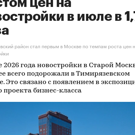
том цен на
остройки в июле в 1
за
вский район стал первым в Москве по темпам роста цен 
ойки
е 2026 года новостройки в Старой Моск
ее всего подорожали в Тимирязевском
е. Это связано с появлением в экспозиц
о проекта бизнес-класса