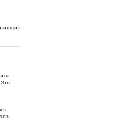
упившие
и на
 Это
я в
2025