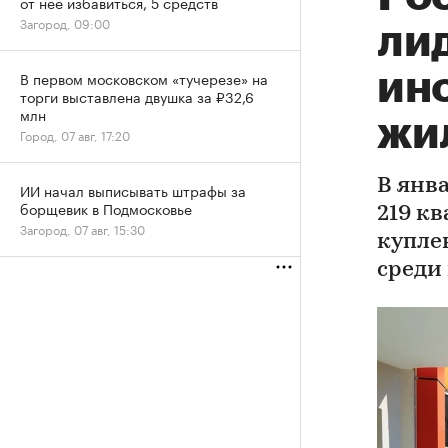
от нее избавиться, 5 средств
Загород, 09:00
ли
ин
В первом московском «тучерезе» на
торги выставлена двушка за ₽32,6
млн
жи
Город, 07 авг, 17:20
В янв
ИИ начал выписывать штрафы за
борщевик в Подмосковье
219 к
Загород, 07 авг, 15:30
купле
среди