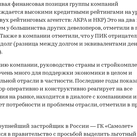
ивая финансовая позиция группы компаний
рждается высокими кредитными рейтингами на у
двух рейтинговых агентств: АКРА и НКР) Это на два
ем у большинства других девелоперов, отметили в 
 Также в компании отметили, что у ПИК отрицате
долг (разница между долгом и эквивалентами д
.
ию компании, руководство страны и стройкомпл
очень много для поддержки экономики в целом и
льной отрасли в частности. Последние годы показа
ор оперативно и конструктивно реагирует на все
ия на рынке, находится в диалоге с компаниями и
т потребности и проблемы отрасли, отметили в п
рупнейший застройщик в России — ГК «Самолет»
лся
в правительство с просьбой выделить льготный