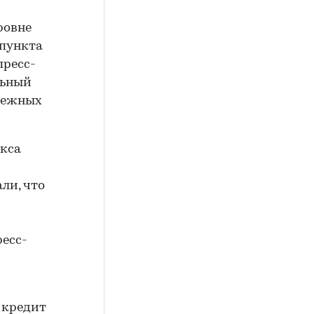
ровне
 пункта
пресс-
льный
енежных
екса
ли, что
ресс-
 кредит