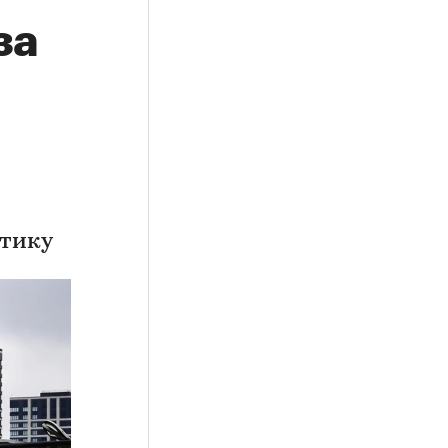
за
итику