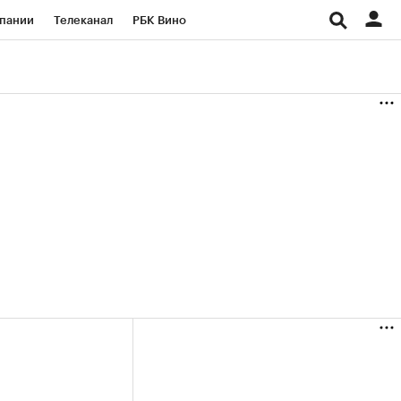
пании
Телеканал
РБК Вино
ациональные проекты
Город
аншизы
Газета
ка
Бизнес