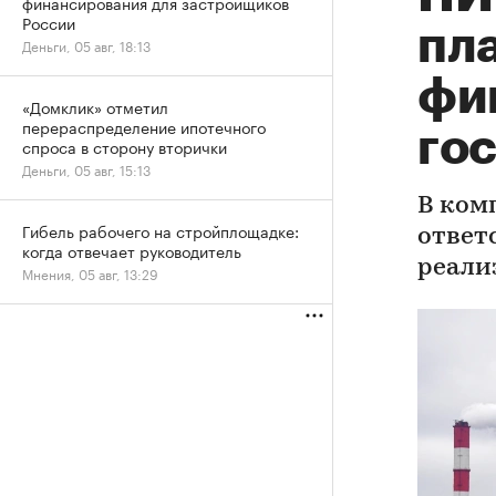
финансирования для застройщиков
России
пл
Деньги, 05 авг, 18:13
фи
«Домклик» отметил
перераспределение ипотечного
го
спроса в сторону вторички
Деньги, 05 авг, 15:13
В ком
Гибель рабочего на стройплощадке:
ответ
когда отвечает руководитель
реали
Мнения, 05 авг, 13:29