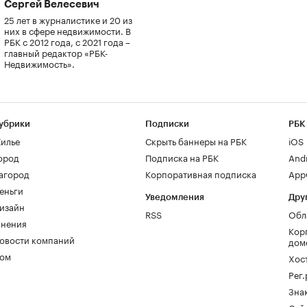
Сергей Велесевич
25 лет в журналистике и 20 из
них в сфере недвижимости. В
РБК с 2012 года, с 2021 года –
главный редактор «РБК-
Недвижимость».
убрики
Подписки
РБК
илье
Скрыть баннеры на РБК
iOS
ород
Подписка на РБК
And
агород
Корпоративная подписка
AppG
еньги
Уведомления
Дру
изайн
RSS
Обл
нения
Кор
овости компаний
дом
ом
Хос
Рег
Зна