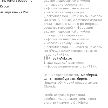
 знакомств podbor.ru
выдано Федеральной службой
по надзору в сфере связи,
 Курсы
информационных технологий
ла управления РБК
и массовых коммуникаций
(Роскомнадзор) 09.12.2015 за номером
ИА №ФС77-63848) и сетевого издания
«РБК» (свидетельство о регистрации
средства массовой информации
выдано Федеральной службой
по надзору в сфере связи,
информационных технологий
и массовых коммуникаций
(Роскомнадзор) 03.12.2021 за номером
ЭЛ №ФС77-82385) сопровождаются
пометкой «РБК».
realty@rbc.ru
18+
Владельцем сайта является
информационное агентство «РБК».
Данные предоставлены:
Мосбиржа
,
Санкт-Петербургская биржа
.
Индексы облигаций предоставлены
Cbonds.
Чтобы отправить редакции
сообщение, выделите часть текста
в статье и нажмите Ctrl+Enter