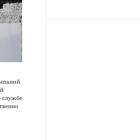
омпаний
ой
с-службе
ственно