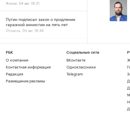
Жилье, 04 авг, 19:21
Путин подписал закон о продлении
гаражной амнистии на пять лет
Отрасль, 04 авг, 18:48
Задолженность по зарплатам в
строительных компаниях выросла
РБК
Социальные сети
Р
вдвое за год
О компании
ВКонтакте
Ж
Деньги, 04 авг, 15:07
Контактная информация
Одноклассники
Г
Редакция
Telegram
З
Размещение рекламы
Д
Д
М
Н
Д