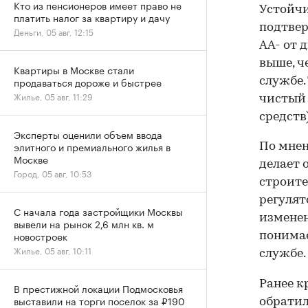
Кто из пенсионеров имеет право не
Устойч
платить налог за квартиру и дачу
подтве
Деньги, 05 авг, 12:15
АА- от 
выше, ч
Квартиры в Москве стали
продаваться дороже и быстрее
службе.
Жилье, 05 авг, 11:29
чистый 
средств)
Эксперты оценили объем ввода
элитного и премиального жилья в
По мнен
Москве
делает 
Город, 05 авг, 10:53
строите
регулят
С начала года застройщики Москвы
изменен
вывели на рынок 2,6 млн кв. м
новостроек
понимае
Жилье, 05 авг, 10:11
службе.
Ранее к
В престижной локации Подмосковья
выставили на торги поселок за ₽190
обрати