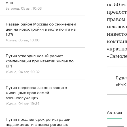
млн
на 50 м
Загород, 05 авг, 10:03
предост
правом 
Назван район Москвы со снижением
исключи
цен на новостройки в июле почти на
10%
инвесто
Жилье, 05 авг, 10:00
компани
«кратно
Путин утвердил новый расчет
«Самоле
компенсации при изъятии жилья по
КРТ
Жилье, 04 авг, 20:32
Будь
«РБК
Путин подписал закон о защите
жилищных прав семей
военнослужащих
Жилье, 04 авг, 19:34
Авторы
Путин продлил срок регистрации
недвижимости в новых регионах