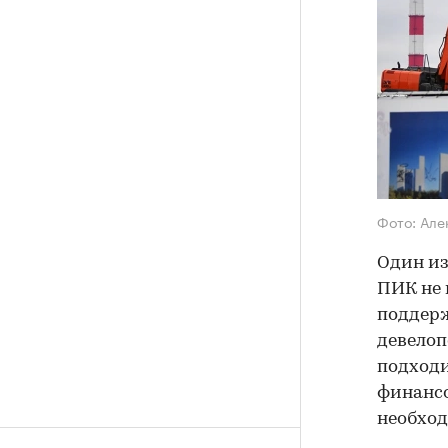
Фото: Але
Один из
ПИК не 
поддерж
девелоп
подходи
финансо
необход