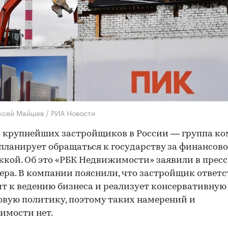
ксей Майшев / РИА Новости
 крупнейших застройщиков в России — группа к
планирует обращаться к государству за финансов
кой. Об это «РБК Недвижимости» заявили в прес
ера. В компании пояснили, что застройщик ответ
т к ведению бизнеса и реализует консервативную
вую политику, поэтому таких намерений и
имости нет.