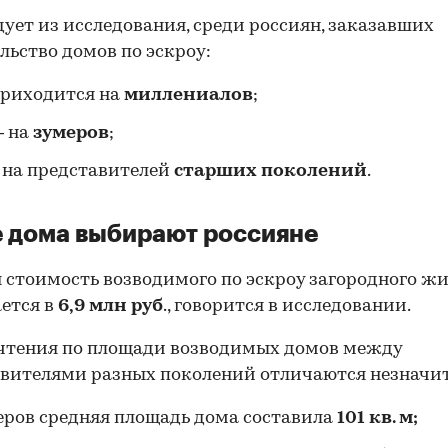
дует из исследования, среди россиян, заказавших
льство домов по эскроу:
приходится на
миллениалов
;
— на
зумеров
;
на представителей
старших поколений
.
 дома выбирают россияне
 стоимость возводимого по эскроу загородного ж
ется в
6,9 млн руб
., говорится в исследовании.
чтения по площади возводимых домов между
вителями разных поколений отличаются незначит
еров средняя площадь дома составила
101 кв. м;