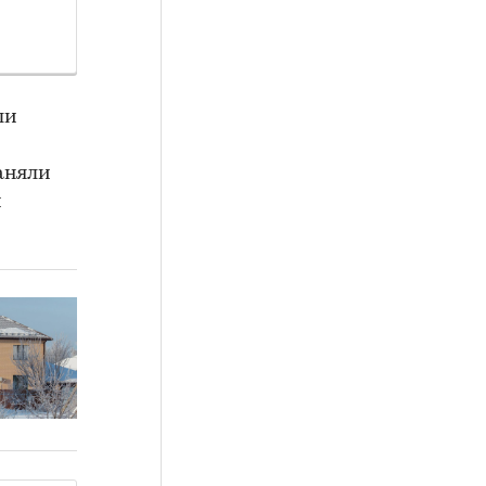
ли
аняли
и