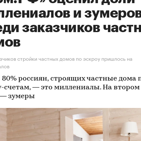
ллениалов и зумеро
еди заказчиков част
мов
зчиков стройки частных домов по эскроу пришлось на
алов
 80% россиян, строящих частные дома 
у-счетам, — это миллениалы. На втором
 — зумеры