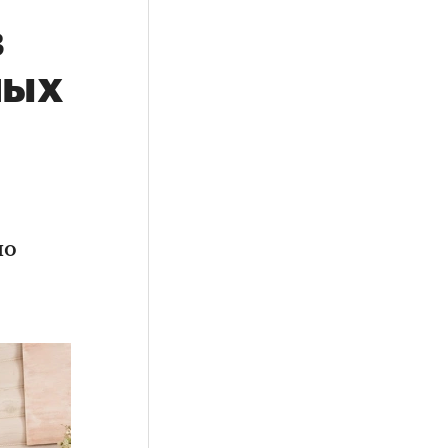
в
ных
по