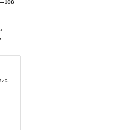
 —
108
я
,
тыс.