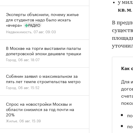
у мил
кв. м
.
Эксперты объяснили, почему жилье
для студентов надо было искать
В предп
«вчера»
РАДИО
существ
Недвижимость, 07 авг, 09:03
площадь
уточнил
В Москве на торги выставили палаты
допетровской эпохи дешевле трешки
Город, 06 авг, 18:07
Как 
Собянин заявил о максимальном за
Для 
пять лет темпе строительства метро
дого
Город, 06 авг, 15:52
счет
поко
Спрос на новостройки Москвы и
области снизился за год почти на
по
20%
Жилье, 06 авг, 15:39
по