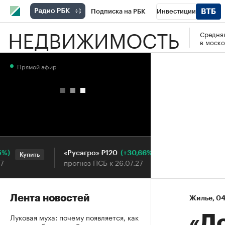
Подписка на РБК
Инвестиции
НЕДВИЖИМОСТЬ
Средняя
РБК Вино
Спорт
Школа управления
в моско
Национальные проекты
Город
Стил
Прямой эфир
Кредитные рейтинги
Франшизы
Га
Проверка контрагентов
Политика
Э
(+30,66%)
«Русагро» ₽120
Ozon ₽5
Купить
Купить
прогноз ПСБ к 26.07.27
прогноз 
Лента новостей
Жилье
⁠,
04
Луковая муха: почему появляется, как
«Д