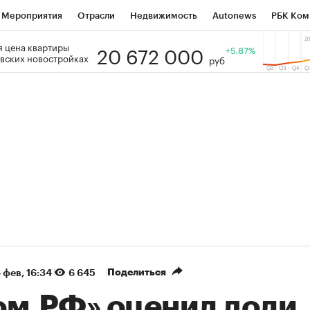
Мероприятия
Отрасли
Недвижимость
Autonews
РБК Ком
20 672 000
 цена квартиры
 РБК
РБК Образование
РБК Курсы
РБК Life
+5.87%
Тренды
Виз
вских новостройках
руб
ь
Крипто
РБК Бизнес-среда
Дискуссионный клуб
Исследо
зета
Спецпроекты СПб
Конференции СПб
Спецпроекты
кономика
Бизнес
Технологии и медиа
Финансы
Рынок на
(+87,06%)
(+31,87%)
 450
АФК «Система» ₽12
Купить
Ку
ПСБ к 29.07.27
прогноз БКС к 15.07.27
Поделиться
 фев, 16:34
6 645
ом.РФ» оценил доли