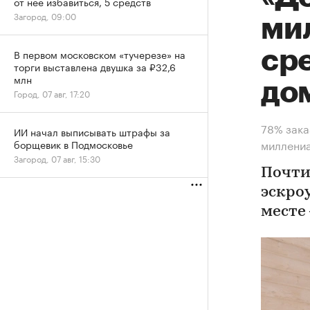
от нее избавиться, 5 средств
Загород, 09:00
ми
ср
В первом московском «тучерезе» на
торги выставлена двушка за ₽32,6
млн
до
Город, 07 авг, 17:20
78% зака
ИИ начал выписывать штрафы за
миллени
борщевик в Подмосковье
Загород, 07 авг, 15:30
Почти
эскро
месте