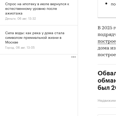
по
Спрос на ипотеку в июле вернулся к
естественному уровню после
ажиотажа
Деньги, 06 авг, 13:32
В 2025 
Сила воды: как река у дома стала
подрядч
символом премиальной жизни в
Москве
постро
Город, 06 авг, 13:05
дома из
построе
Обвал
обман
был 2
Недвижим