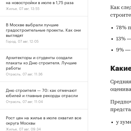
на новостройки в июле в 1,75 раза
Как сле
Жилье, 07 авг, 13:55
строите
В Москве выбрали лучшие
78% 
градостроительные проекты. Как они
выглядят
13% 
Город, 07 авг, 12:05
9% — 
Архитекторы и студенты создали
плакаты ко Дню строителя. Лучшие
работы
Какие
Отрасль, 07 авг, 11:36
Средняя
Дню строителя — 70: как отмечают
оценива
юбилей и главные рекорды отрасли
Отрасль, 07 авг, 11:04
Предпо
предста
Рост цен на жилье в июле охватил все
округа Москвы
у зум
Жилье, 07 авг, 09:34