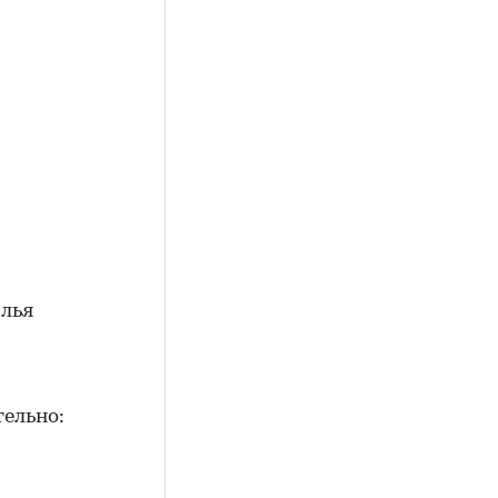
илья
ельно: