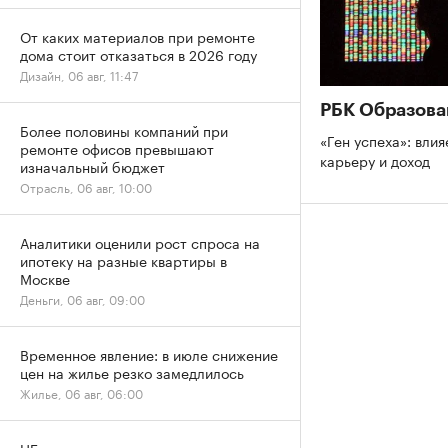
От каких материалов при ремонте
дома стоит отказаться в 2026 году
Дизайн, 06 авг, 11:47
РБК Образова
Более половины компаний при
«Ген успеха»: влия
ремонте офисов превышают
карьеру и доход
изначальный бюджет
Отрасль, 06 авг, 10:00
Аналитики оценили рост спроса на
ипотеку на разные квартиры в
Москве
Деньги, 06 авг, 09:00
Временное явление: в июле снижение
цен на жилье резко замедлилось
Жилье, 06 авг, 06:00