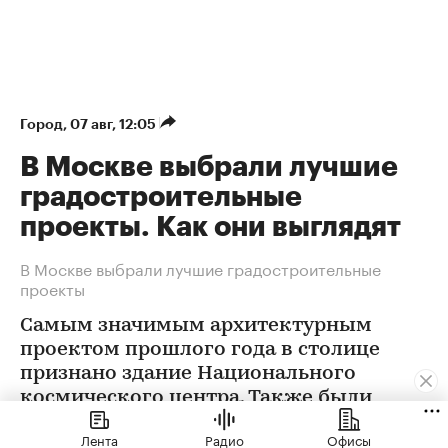
Город
⁠,
07 авг, 12:05
В Москве выбрали лучшие
градостроительные
проекты. Как они выглядят
В Москве выбрали лучшие градостроительные
проекты
Самым значимым архитектурным
проектом прошлого года в столице
признано здание Национального
космического центра. Также были
определены победители еще в 12
Лента
Радио
Офисы
номинациях