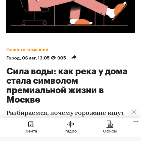
Новости компаний
Город
⁠,
06 авг, 13:05
905
Сила воды: как река у дома
стала символом
премиальной жизни в
Москве
Разбираемся, почему горожане ищут
возможности поселиться у воды и что
может предложить им столичный
Лента
Радио
Офисы
рынок высококлассной недвижимости