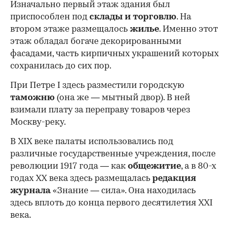
Изначально первый этаж здания был
приспособлен под
склады и
торговлю
. На
втором этаже размещалось
жилье
. Именно этот
этаж обладал богаче декорированными
фасадами, часть кирпичных украшений которых
сохранилась до сих пор.
При Петре I здесь разместили городскую
таможню
(она же — мытный двор). В ней
взимали плату за переправу товаров через
Москву-реку.
В XIX веке палаты использовались под
различные государственные учреждения, после
революции 1917 года — как
общежитие
, а в 80-х
годах XX века здесь размещалась
редакция
журнала
«Знание — сила». Она находилась
здесь вплоть до конца первого десятилетия XXI
века.