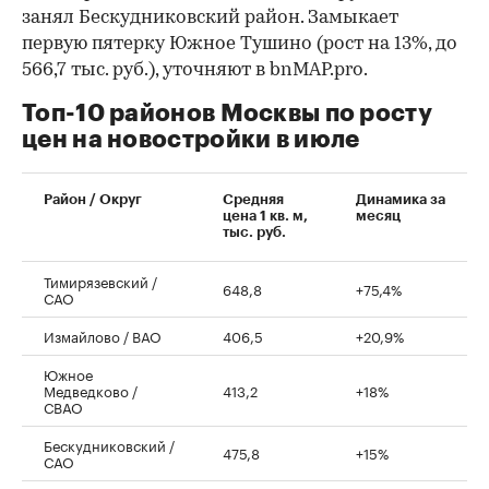
занял Бескудниковский район. Замыкает
первую пятерку Южное Тушино (рост на 13%, до
566,7 тыс. руб.), уточняют в bnMAP.pro.
Топ-10 районов Москвы по росту
цен на новостройки в июле
00:00
/
00:00
Район / Округ
Средняя
Динамика за
цена 1 кв. м,
месяц
тыс. руб.
Тимирязевский /
648,8
+75,4%
САО
Измайлово / ВАО
406,5
+20,9%
Южное
Медведково /
413,2
+18%
СВАО
Бескудниковский /
475,8
+15%
САО