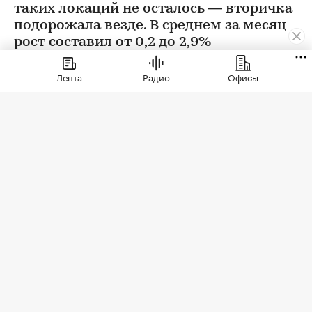
таких локаций не осталось — вторичка
подорожала везде. В среднем за месяц
рост составил от 0,2 до 2,9%
Лента
Радио
Офисы
Фото: BestPhotoPlus / Shutterstock / FOTODOM
В июле цены на вторичном рынке повысились
во всех округах Москвы. Сильнее всего готовое