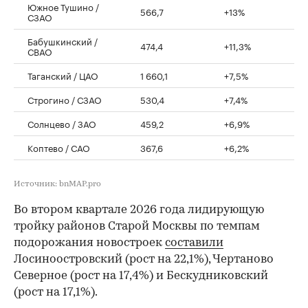
Южное Тушино /
566,7
+13%
СЗАО
Бабушкинский /
474,4
+11,3%
СВАО
Таганский / ЦАО
1 660,1
+7,5%
Строгино / СЗАО
530,4
+7,4%
Солнцево / ЗАО
459,2
+6,9%
Коптево / САО
367,6
+6,2%
Источник: bnMAP.pro
Во втором квартале 2026 года лидирующую
тройку районов Старой Москвы по темпам
подорожания новостроек
составили
Лосиноостровский (рост на 22,1%), Чертаново
Северное (рост на 17,4%) и Бескудниковский
(рост на 17,1%).