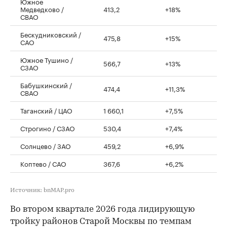
Южное
Медведково /
413,2
+18%
СВАО
Бескудниковский /
475,8
+15%
САО
Южное Тушино /
566,7
+13%
СЗАО
Бабушкинский /
474,4
+11,3%
СВАО
Таганский / ЦАО
1 660,1
+7,5%
Строгино / СЗАО
530,4
+7,4%
Солнцево / ЗАО
459,2
+6,9%
Коптево / САО
367,6
+6,2%
Источник: bnMAP.pro
Во втором квартале 2026 года лидирующую
тройку районов Старой Москвы по темпам