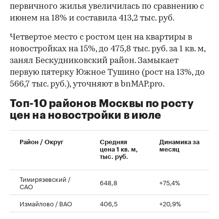
первичного жилья увеличилась по сравнению с
июнем на 18% и составила 413,2 тыс. руб.
Четвертое место с ростом цен на квартиры в
новостройках на 15%, до 475,8 тыс. руб. за 1 кв. м,
занял Бескудниковский район. Замыкает
первую пятерку Южное Тушино (рост на 13%, до
566,7 тыс. руб.), уточняют в bnMAP.pro.
Топ-10 районов Москвы по росту
цен на новостройки в июле
00:00
/
00:00
Район / Округ
Средняя
Динамика за
цена 1 кв. м,
месяц
тыс. руб.
Тимирязевский /
648,8
+75,4%
САО
Измайлово / ВАО
406,5
+20,9%