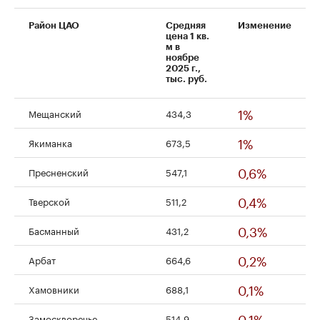
Район ЦАО
Средняя
Изменение
цена 1 кв.
м в
ноябре
2025 г.,
тыс. руб.
1%
Мещанский
434,3
1%
Якиманка
673,5
0,6%
Пресненский
547,1
0,4%
Тверской
511,2
0,3%
Басманный
431,2
0,2%
Арбат
664,6
0,1%
Хамовники
688,1
0,1%
Замоскворечье
514,9