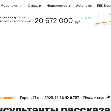
Мероприятия
Отрасли
Недвижимость
Autonews
РБК Ком
20 672 000
 цена квартиры
 РБК
РБК Образование
РБК Курсы
РБК Life
+5.87%
Тренды
Виз
вских новостройках
руб
ь
Крипто
РБК Бизнес-среда
Дискуссионный клуб
Исследо
зета
Спецпроекты СПб
Конференции СПб
Спецпроекты
кономика
Бизнес
Технологии и медиа
Финансы
Рынок на
(+88,29%)
(+31,97%)
 450
АФК «Система» ₽12
Купить
Ку
ПСБ к 29.07.27
прогноз БКС к 15.07.27
Поделиться
компаний
Город
⁠,
27 ноя 2025, 14:36
9 757
нсультанты рассказа