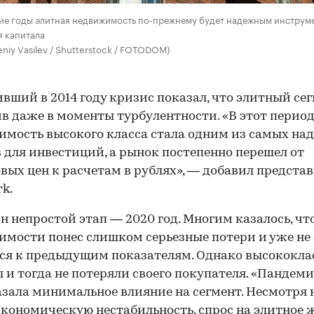
ие годы элитная недвижимость по-прежнему будет надежным инструм
я капитала
eniy Vasilev / Shutterstock / FOTODOM)
вший в 2014 году кризис показал, что элитный се
в даже в моменты турбулентности. «В этот перио
мость высокого класса стала одним из самых н
 для инвестиций, а рынок постепенно перешел от
вых цен к расчетам в рублях», — добавил предста
rk.
н непростой этап — 2020 год. Многим казалось, чт
мости понес слишком серьезные потери и уже не
ся к предыдущим показателям. Однако высококла
 и тогда не потеряли своего покупателя. «Пандеми
азала минимальное влияние на сегмент. Несмотря 
кономическую нестабильность, спрос на элитное 