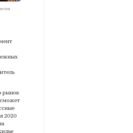
ентом
гмент
д
адежных
витель
о рынок
 сможет
ссные
я 2020
на
жилье