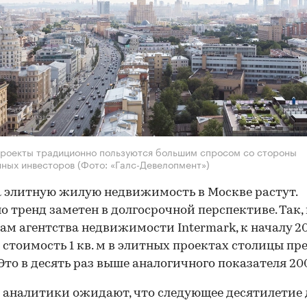
роекты традиционно пользуются большим спросом со стороны
нных инвесторов
(Фото: «Галс-Девелопмент»)
 элитную жилую недвижимость в Москве растут.
о тренд заметен в долгосрочной перспективе. Так,
ам агентства недвижимости Intermark, к началу 20
 стоимость 1 кв. м в элитных проектах столицы пр
 Это в десять раз выше аналогичного показателя 200
аналитики ожидают, что следующее десятилетие 