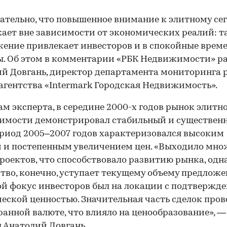
тельно, что повышенное внимание к элитному се
кает вне зависимости от экономических реалий: т
ение привлекает инвесторов и в спокойные времен
00:00
/
00:00
. Об этом в комментарии «РБК Недвижимости» р
й Довгань, директор департамента мониторинга 
агентства «Intermark Городская Недвижимость».
ам эксперта, в середине 2000-х годов рынок элитн
имости демонстрировал стабильный и существен
ериод 2005–2007 годов характеризовался высоким
 и постепенным увеличением цен. «Выходило мно
роектов, что способствовало развитию рынка, одн
тво, конечно, уступает текущему объему предложе
й фокус инвесторов был на локации с подтвержд
еской ценностью. Значительная часть сделок про
ранной валюте, что влияло на ценообразование», —
 Анатолий Довгань.