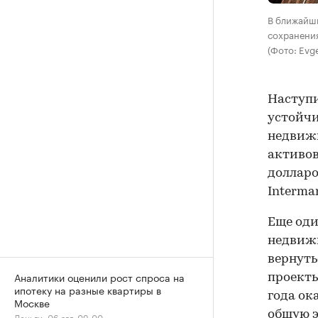
В ближайш
сохранени
(Фото: Evg
Наступи
устойчи
недвижи
активов
долларо
Interma
Еще оди
недвижи
вернуть
Аналитики оценили рост спроса на
проекты
ипотеку на разные квартиры в
года ок
Москве
общую э
Деньги, 06 авг, 09:00