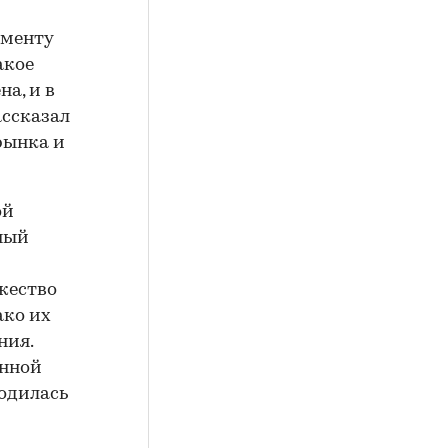
гменту
акое
а, и в
ассказал
рынка и
ой
ный
жество
ако их
ния.
енной
водилась