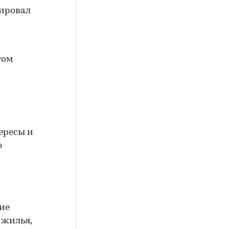
тировал
том
ересы и
ю
ие
 жилья,