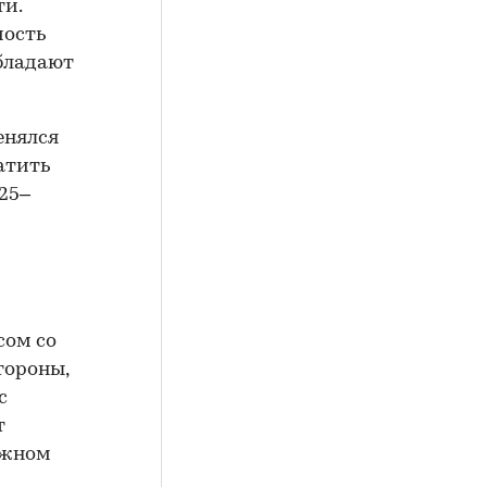
ти.
мость
обладают
енялся
атить
25–
сом со
тороны,
с
т
ижном