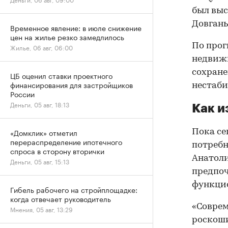
был выс
Довгань
Временное явление: в июле снижение
цен на жилье резко замедлилось
По прог
Жилье, 06 авг, 06:00
недвиж
сохране
ЦБ оценил ставки проектного
финансирования для застройщиков
нестаби
России
Деньги, 05 авг, 18:13
Как и
«Домклик» отметил
Пока се
перераспределение ипотечного
потребн
спроса в сторону вторички
Анатоли
Деньги, 05 авг, 15:13
предпоч
функцио
Гибель рабочего на стройплощадке:
когда отвечает руководитель
«Соврем
Мнения, 05 авг, 13:29
роскоши