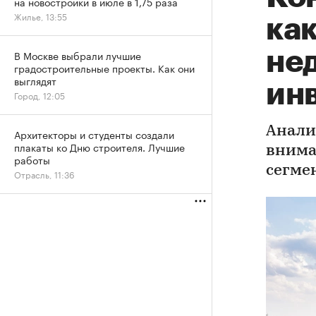
на новостройки в июле в 1,75 раза
Жилье, 13:55
ка
не
В Москве выбрали лучшие
градостроительные проекты. Как они
выглядят
ин
Город, 12:05
Анали
Архитекторы и студенты создали
плакаты ко Дню строителя. Лучшие
внима
работы
сегме
Отрасль, 11:36