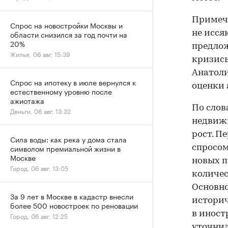
Примеча
Спрос на новостройки Москвы и
не исся
области снизился за год почти на
20%
предлож
Жилье, 06 авг, 15:39
кризисы
Анатоли
Спрос на ипотеку в июле вернулся к
оценки 
естественному уровню после
ажиотажа
По слов
Деньги, 06 авг, 13:32
недвиж
рост. П
Сила воды: как река у дома стала
символом премиальной жизни в
спросом
Москве
новых п
Город, 06 авг, 13:05
количес
Основно
За 9 лет в Москве в кадастр внесли
историч
более 500 новостроек по реновации
в иност
Город, 06 авг, 12:25
уточнил