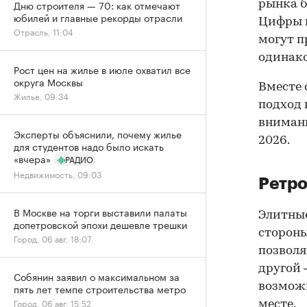
Дню строителя — 70: как отмечают
рынка б
юбилей и главные рекорды отрасли
Цифры 
Отрасль, 11:04
могут п
одинако
Рост цен на жилье в июле охватил все
округа Москвы
Вместе 
Жилье, 09:34
подход 
внимани
Эксперты объяснили, почему жилье
2026.
для студентов надо было искать
«вчера»
РАДИО
Недвижимость, 09:03
Ретро
В Москве на торги выставили палаты
Элитные
допетровской эпохи дешевле трешки
стороны
Город, 06 авг, 18:07
позволя
другой 
Собянин заявил о максимальном за
возможн
пять лет темпе строительства метро
Город, 06 авг, 15:52
месте.