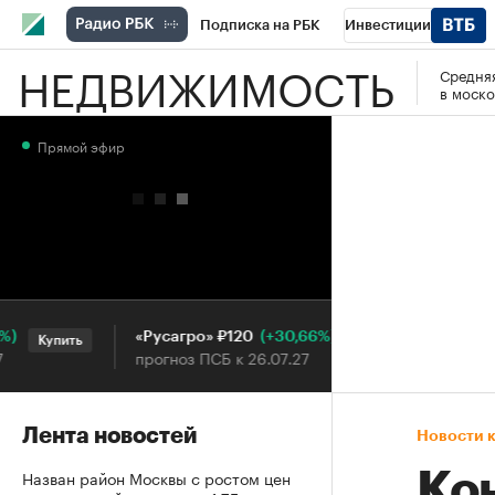
Подписка на РБК
Инвестиции
НЕДВИЖИМОСТЬ
Средняя
РБК Вино
Спорт
Школа управления
в моско
Национальные проекты
Город
Стил
Прямой эфир
Кредитные рейтинги
Франшизы
Га
Проверка контрагентов
Политика
Э
(+30,66%)
«Русагро» ₽120
Ozon ₽5
Купить
Купить
прогноз ПСБ к 26.07.27
прогноз 
Лента новостей
Новости 
Назван район Москвы с ростом цен
Ко