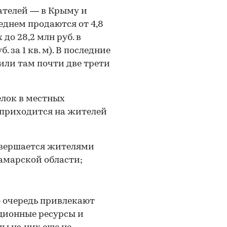
ателей — в Крыму
и
реднем продаются от 4,8
до 28,2 млн руб. в
. за 1 кв. м). В последние
или там почти две трети
елок в местных
 приходится на жителей
овершается жителями
амарской области;
 очередь привлекают
ционные ресурсы и