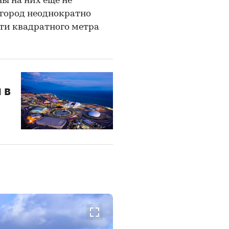
ы на них еще не
 город неоднократно
ти квадратного метра
 в