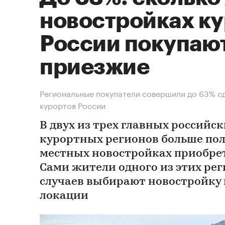
новостройках к
России покупаю
приезжие
Региональные покупатели совершили до 63% сд
курортов России
В двух из трех главных российс
курортных регионов больше по
местных новостройках приобре
Сами жители одного из этих рег
случаев выбирают новостройку
локации