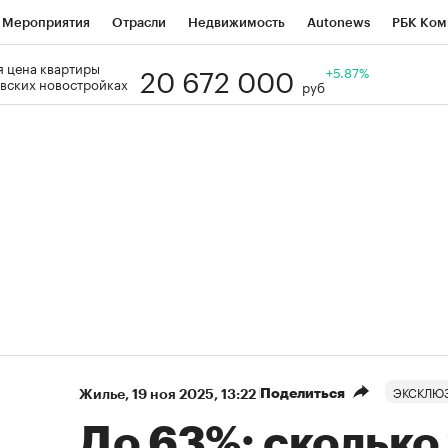
Мероприятия
Отрасли
Недвижимость
Autonews
РБК Ком
20 672 000
 цена квартиры
Образование
РБК Курсы
РБК Life
Тренды
+5.87%
Визионеры
Н
вских новостройках
руб
Дискуссионный клуб
Исследования
Кредитные рейтинги
Фр
Спецпроекты
Проверка контрагентов
Политика
Экономи
к наличной валюты
ЭКСКЛЮ
Поделиться
Жилье
⁠,
19 ноя 2025, 13:22
До 63%: сколько