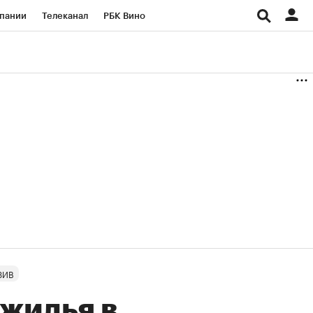
пании
Телеканал
РБК Вино
ациональные проекты
Город
аншизы
Газета
ка
Бизнес
ЗИВ
 жилья в