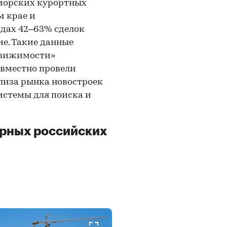
 морских курортных
м крае и
одах 42–63% сделок
е. Такие данные
движимости»
овместно провели
лиза рынка новостроек
истемы для поиска и
ярных российских