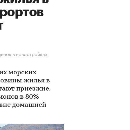
урортов
т
елок в новостройках
ких морских
ловины жилья в
тают приезжие.
ионов в 80%
 вне домашней