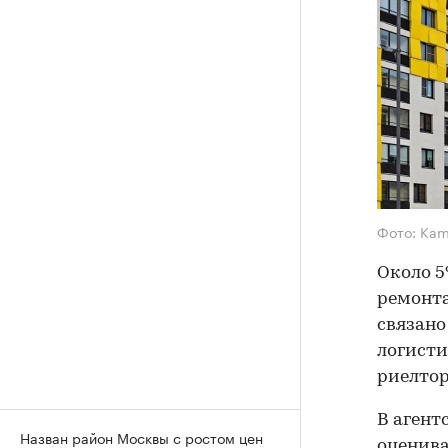
Фото: Kam
Около 5
ремонта
связано
логисти
риелто
В агент
Назван район Москвы с ростом цен
оценива