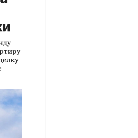
ки
нду
артиру
делку
с