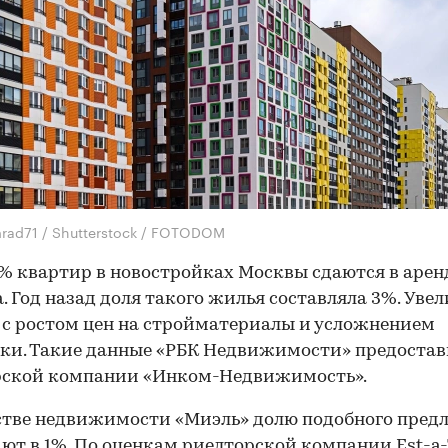
rad71 / Shutterstock / FOTODOM
% квартир в новостройках Москвы сдаются в аренд
. Год назад доля такого жилья составляла 3%. Уве
 с ростом цен на стройматериалы и усложнением
ки. Такие данные «РБК Недвижимости» предостав
рской компании «Инком-Недвижимость».
стве недвижимости «Миэль» долю подобного пред
ют в 1%. По оценкам риелторской компании Est-a-