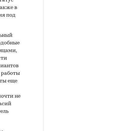
татус
Также в
ия под
льный
одобные
яцами,
сти
риантов
е работы
кты еще
почти не
ласий
ель