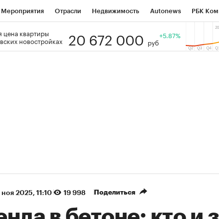
Мероприятия
Отрасли
Недвижимость
Autonews
РБК Ком
20 672 000
 цена квартиры
 РБК
РБК Образование
РБК Курсы
РБК Life
+5.87%
Тренды
Виз
вских новостройках
руб
ь
Крипто
РБК Бизнес-среда
Дискуссионный клуб
Исследо
зета
Спецпроекты СПб
Конференции СПб
Спецпроекты
кономика
Бизнес
Технологии и медиа
Финансы
Рынок на
(+86,93%)
(+31,36%)
5 450
АФК «Система» ₽12
Купить
К
 ПСБ к 29.07.27
прогноз БКС к 15.07.27
Поделиться
 ноя 2025, 11:10
19 998
нда в бетоне: кто и 