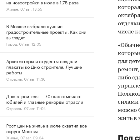
на новостройки в июле в 1,75 раза
которая
Жилье, 07 авг, 13:55
октября
отделки
В Москве выбрали лучшие
градостроительные проекты. Как они
числе к
выглядят
Город, 07 авг, 12:05
«Обычно
которые
Архитекторы и студенты создали
для дет
плакаты ко Дню строителя. Лучшие
ремонт,
работы
либо сд
Отрасль, 07 авг, 11:36
управл
Поляков
Дню строителя — 70: как отмечают
юбилей и главные рекорды отрасли
силами 
Отрасль, 07 авг, 11:04
можно б
жить в 
Рост цен на жилье в июле охватил все
округа Москвы
Под с
Жилье, 07 авг, 09:34