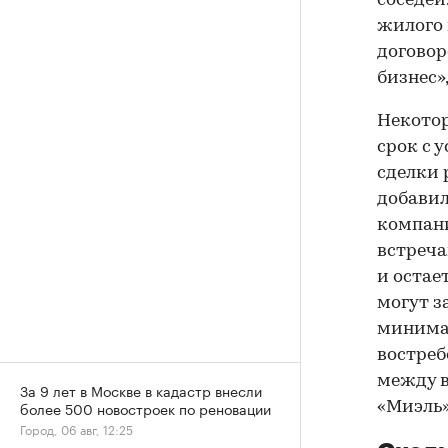
соседей
жилого 
договор
бизнес»
Некотор
срок с 
сделки 
добави
компани
встреча
и остае
могут з
минимал
востреб
между в
За 9 лет в Москве в кадастр внесли
более 500 новостроек по реновации
«Миэль»
Город, 06 авг, 12:25