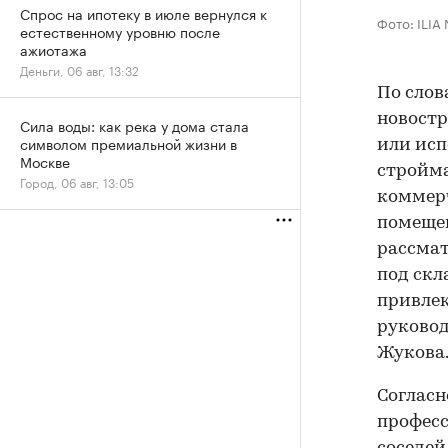
Спрос на ипотеку в июле вернулся к
Фото: ILIA
естественному уровню после
ажиотажа
Деньги, 06 авг, 13:32
По слов
новостр
Сила воды: как река у дома стала
символом премиальной жизни в
или исп
Москве
стройма
Город, 06 авг, 13:05
коммерч
помещен
рассма
под скл
привлек
руково
Жукова
Согласн
професс