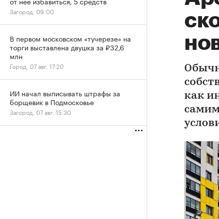
от нее избавиться, 5 средств
Загород, 09:00
ск
но
В первом московском «тучерезе» на
торги выставлена двушка за ₽32,6
млн
Город, 07 авг, 17:20
Обычн
собст
ИИ начал выписывать штрафы за
как и
борщевик в Подмосковье
самим
Загород, 07 авг, 15:30
услов