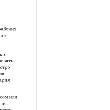
рабочих
ние
дко
зовать
ыстро
ла
ария
есом или
рава