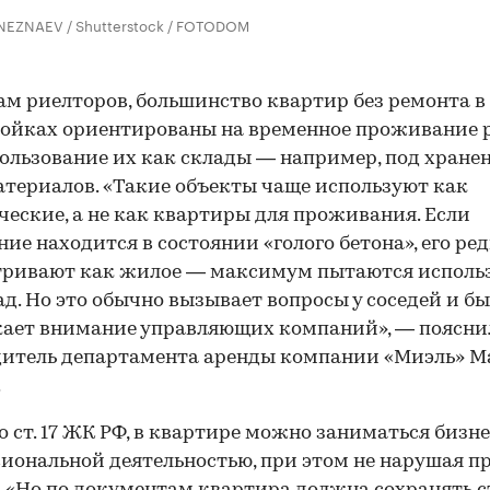
 NEZNAEV / Shutterstock / FOTODOM
ам риелторов, большинство квартир без ремонта в
ойках ориентированы на временное проживание 
ользование их как склады — например, под хране
териалов. «Такие объекты чаще используют как
еские, а не как квартиры для проживания. Если
ие находится в состоянии «голого бетона», его ре
тривают как жилое — максимум пытаются исполь
ад. Но это обычно вызывает вопросы у соседей и б
ает внимание управляющих компаний», — поясни
дитель департамента аренды компании «Миэль» М
.
о ст. 17 ЖК РФ, в квартире можно заниматься бизн
иональной деятельностью, при этом не нарушая п