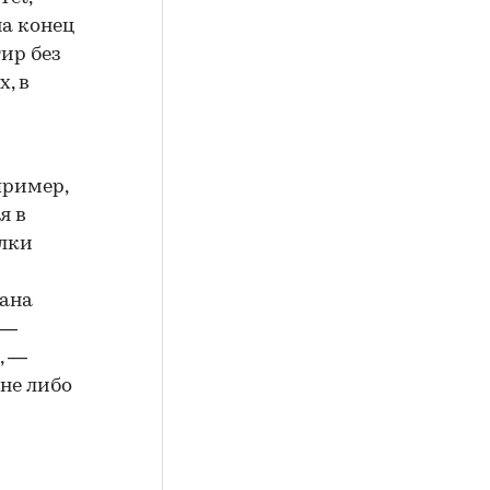
на конец
ир без
, в
пример,
я в
елки
ана
 —
, —
не либо