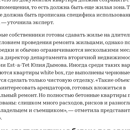
. «Но по документам квартира должна сохранять с
помещения, то есть должна быть еще жилая зона. 
е должна быть прописана специфика использован
, — уточнила эксперт.
ые собственники готовы сдавать жилье на длите
условием проведения ремонта жильцами, однако п
редки и обычно ограничиваются несколькими мес
ла директор департамента вторичной недвижимо
и Est-a-Tet Юлия Дымова. Иногда среди таких ва
ются квартиры white box, где выполнены черновы
тся сделать только чистовую отделку. «Такие объе
аинтересовать арендаторов, готовых вложиться в
ьный ремонт. Но полностью бетонные квартиры 
ованы: слишком много расходов, рисков и разног
ладельцем и съемщиком», — отметила представит
.