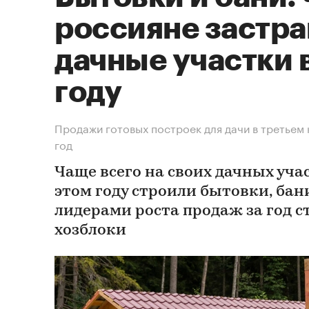
россияне застр
дачные участки 
году
Продажи готовых построек для дачи в третьем 
год
Чаще всего на своих дачных уча
этом году строили бытовки, бани
лидерами роста продаж за год с
хозблоки