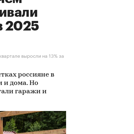
аивали
в 2025
квартале выросли на 13% за
стках россияне в
 и дома. Но
тали гаражи и