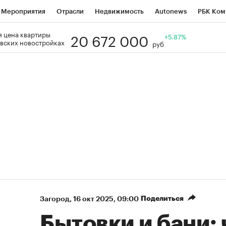
Мероприятия
Отрасли
Недвижимость
Autonews
РБК Ком
20 672 000
 цена квартиры
Образование
РБК Курсы
РБК Life
Тренды
+5.87%
Визионеры
Н
вских новостройках
руб
Дискуссионный клуб
Исследования
Кредитные рейтинги
Фр
Спецпроекты
Проверка контрагентов
Политика
Экономи
к наличной валюты
Поделиться
Загород
⁠,
16 окт 2025, 09:00
Бытовки и бани: