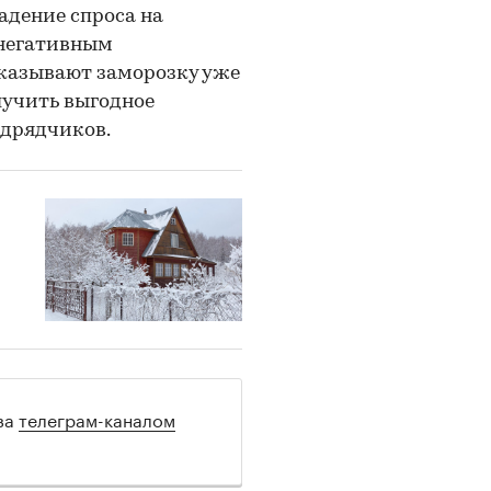
адение спроса на
 негативным
указывают заморозку уже
лучить выгодное
одрядчиков.
 за
телеграм-каналом