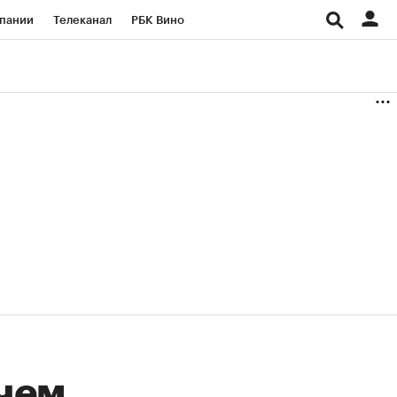
пании
Телеканал
РБК Вино
ациональные проекты
Город
аншизы
Газета
ка
Бизнес
 чем