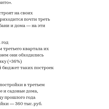
ито».
строят на своих
приходится почти треть
бани и дома — на эти
 год
 третьего квартала их
днем они обходились
ику (+36%)
й бюджет таких построек
 постройки в третьем
е и садовые дома,
у прошлого года
йки — 360 тыс. руб.