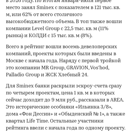
в 2026 году. По итогам января-июля первое
место занял Sminex с показателем в 121 тыс. кв.
м, или 62% от всего столичного
высокобюджетного объема. В топ также вошли
компании Level Group с 22,5 тыс. кв. м (11%
00:00
/
00:00
рынка) и КОЛДИ с 15 тыс. кв. м (8%).
Всего в рейтинг вошли восемь девелоперских
компаний, проекты которых были введены в
Москве с начала года. Наряду с первой тройкой
это компании MR Group, GRAVION, Vos’hod,
Palladio Group и ЖСК Хлебный 24.
Для Sminex банки раскрыли эскроу-счета сразу
по четырем проектам, цена 1 кв. м в которых
сейчас доходит до 9 млн руб., рассказали в AREA.
Это исторические особняки «Ильинка 3/8»,
дома «Фон Дессин» и «Обыденский № 1», а также
квартал Life Time. Остальные участники
рейтинга ввели с начала года по одному проекту.