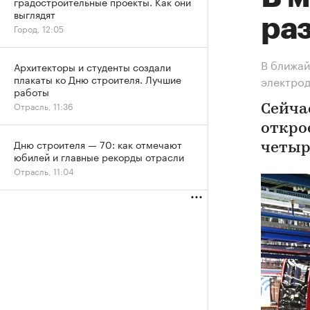
градостроительные проекты. Как они
выглядят
ра
Город, 12:05
В ближай
Архитекторы и студенты создали
плакаты ко Дню строителя. Лучшие
электро
работы
Отрасль, 11:36
Сейчас
откро
Дню строителя — 70: как отмечают
четыр
юбилей и главные рекорды отрасли
Отрасль, 11:04