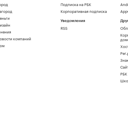
ород
Подписка на РБК
And
агород
Корпоративная подписка
AppG
еньги
Уведомления
Дру
изайн
RSS
Обл
нения
Кор
овости компаний
дом
ом
Хос
Рег
Зна
Сайт
РБК
Шко