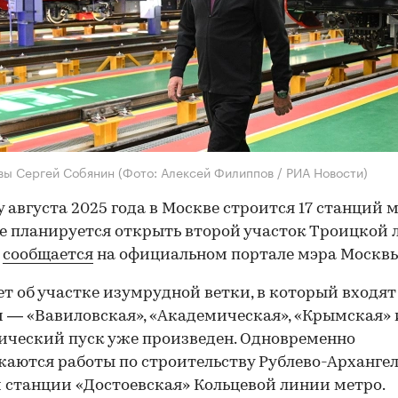
вы Сергей Собянин
(Фото: Алексей Филиппов / РИА Новости)
у августа 2025 года в Москве строится 17 станций м
е планируется открыть второй участок Троицкой 
м
сообщается
на официальном портале мэра Москвы
ет об участке изумрудной ветки, в который входят
 — «Вавиловская», «Академическая», «Крымская» 
ический пуск уже произведен. Одновременно
аются работы по строительству Рублево-Арханге
 станции «Достоевская» Кольцевой линии метро.