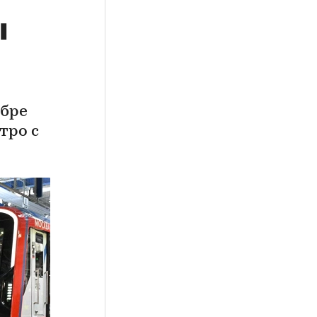
ы
ябре
тро с