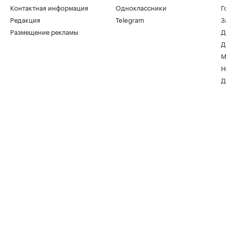
Контактная информация
Одноклассники
Г
Редакция
Telegram
З
Размещение рекламы
Д
Д
М
Н
Д