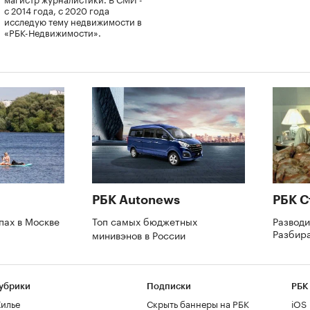
с 2014 года, с 2020 года
исследую тему недвижимости в
«РБК-Недвижимости».
РБК Autonews
РБК С
апах в Москве
Топ самых бюджетных
Разводи
Разбир
минивэнов в России
убрики
Подписки
РБК
илье
Скрыть баннеры на РБК
iOS