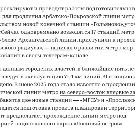
роектируют и проводят работы подготовительног
 для продления Арбатско-Покровской линии метр
льством новой конечной станции «Гольяново», уто
«Сейчас одновременно возводятся 17 станций метро
ублево-Архангельской линии, приступили к прохо
ского радиуса», —
написал
о развитии метро мэр
Собянин в своем телеграм-канале.
по данным городских властей, в ближайшие пять ле
 введут в эксплуатацию 71,4 км линий, 31 станцию 
депо. В июне 2025 года стало известно о продлени
нической линии метро
на северо-восток впервые за
обавятся две новые станции — «МГСУ» и «Ярославск
ведется подготовка проекта планировки территор
т предполагает прохождение линии метро под
рией национального парка «Лосиный остров».