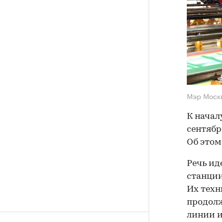
Мэр Моск
К начал
сентябр
Об это
Речь ид
станции
Их техн
продолж
линии и