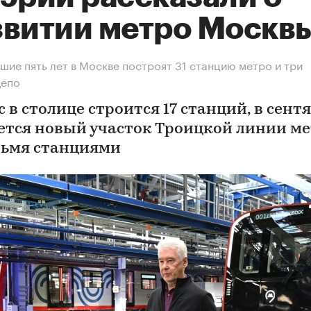
звитии метро Москв
шие пять лет в Москве построят 31 станцию метро и три
депо
 в столице строится 17 станций, в сент
ется новый участок Троицкой линии ме
ьмя станциями