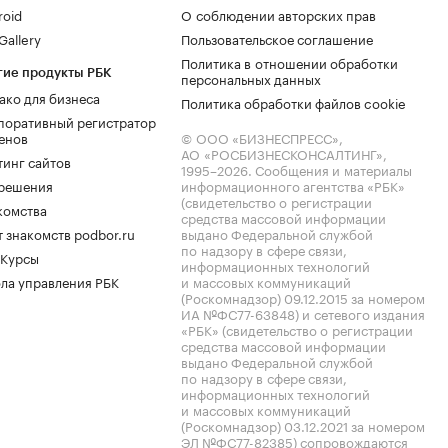
roid
О соблюдении авторских прав
allery
Пользовательское соглашение
Политика в отношении обработки
гие продукты РБК
персональных данных
ако для бизнеса
Политика обработки файлов cookie
поративный регистратор
енов
© ООО «БИЗНЕСПРЕСС»,
АО «РОСБИЗНЕСКОНСАЛТИНГ»,
тинг сайтов
1995–2026
. Сообщения и материалы
.решения
информационного агентства «РБК»
(свидетельство о регистрации
комства
средства массовой информации
 знакомств podbor.ru
выдано Федеральной службой
по надзору в сфере связи,
 Курсы
информационных технологий
ла управления РБК
и массовых коммуникаций
(Роскомнадзор) 09.12.2015 за номером
ИА №ФС77-63848) и сетевого издания
«РБК» (свидетельство о регистрации
средства массовой информации
выдано Федеральной службой
по надзору в сфере связи,
информационных технологий
и массовых коммуникаций
(Роскомнадзор) 03.12.2021 за номером
ЭЛ №ФС77-82385) сопровождаются