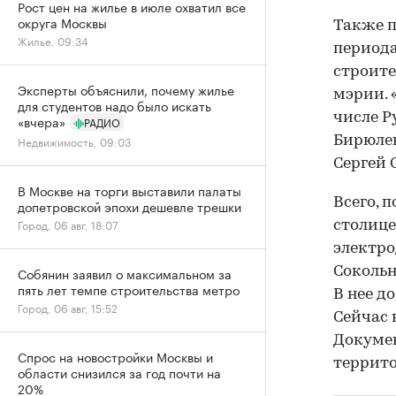
Рост цен на жилье в июле охватил все
округа Москвы
Также п
Жилье, 09:34
периода
строите
Эксперты объяснили, почему жилье
мэрии. 
для студентов надо было искать
числе Р
«вчера»
РАДИО
Бирюлев
Недвижимость, 09:03
Сергей 
В Москве на торги выставили палаты
Всего, 
допетровской эпохи дешевле трешки
Город, 06 авг, 18:07
столице
электро
Соколь
Собянин заявил о максимальном за
пять лет темпе строительства метро
В нее д
Город, 06 авг, 15:52
Сейчас 
Докумен
Спрос на новостройки Москвы и
террито
области снизился за год почти на
20%