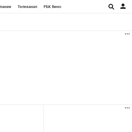
пании
Телеканал
РБК Вино
ациональные проекты
Город
аншизы
Газета
ка
Бизнес