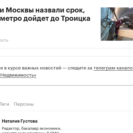
и Москвы назвали срок,
 метро дойдет до Троицка
ость
те в курсе важных новостей — следите за
телеграм-канал
 Недвижимость»
Теги
Персоны
Наталия Густова
Редактор, бакалавр экономики,
магистр журналистики. В СМИ -