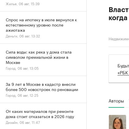
Жилье, 06 авг, 15:39
Власт
когда
Спрос на ипотеку в июле вернулся к
естественному уровню после
ажиотажа
Деньги, 06 авг, 13:32
Недвижим
Сила воды: как река у дома стала
символом премиальной жизни в
Москве
Будь
Город, 06 авг, 13:05
«РБК
За 9 лет в Москве в кадастр внесли
более 500 новостроек по реновации
Город, 06 авг, 12:25
Авторы
От каких материалов при ремонте
дома стоит отказаться в 2026 году
Дизайн, 06 авг, 11:47