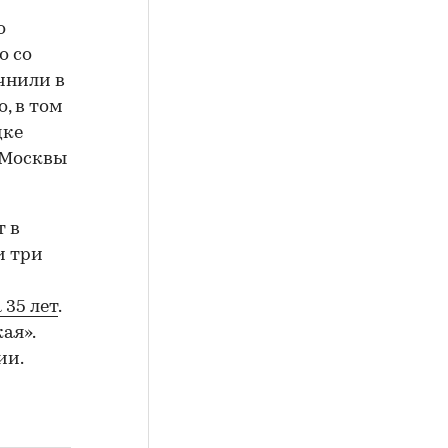
о
о со
чнили в
, в том
дке
 Москвы
т в
и три
и
 35 лет
.
ая».
ии.