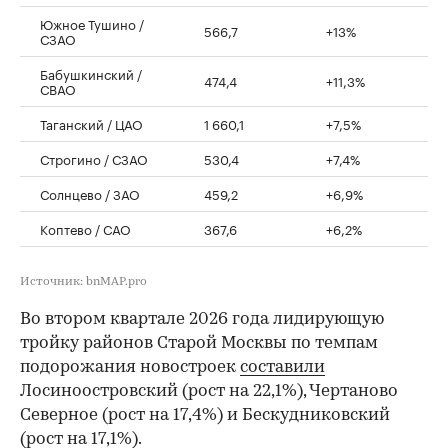
Южное Тушино /
566,7
+13%
СЗАО
Бабушкинский /
474,4
+11,3%
СВАО
Таганский / ЦАО
1 660,1
+7,5%
Строгино / СЗАО
530,4
+7,4%
Солнцево / ЗАО
459,2
+6,9%
Коптево / САО
367,6
+6,2%
Источник: bnMAP.pro
Во втором квартале 2026 года лидирующую
тройку районов Старой Москвы по темпам
подорожания новостроек
составили
Лосиноостровский (рост на 22,1%), Чертаново
Северное (рост на 17,4%) и Бескудниковский
(рост на 17,1%).