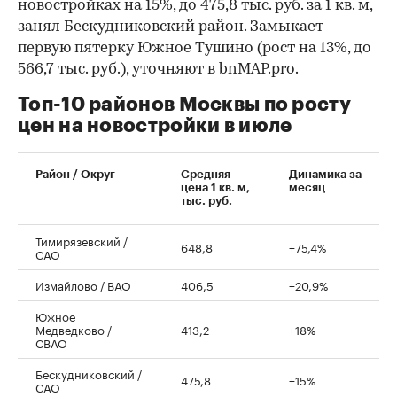
новостройках на 15%, до 475,8 тыс. руб. за 1 кв. м,
занял Бескудниковский район. Замыкает
первую пятерку Южное Тушино (рост на 13%, до
566,7 тыс. руб.), уточняют в bnMAP.pro.
Топ-10 районов Москвы по росту
цен на новостройки в июле
00:00
/
00:00
Район / Округ
Средняя
Динамика за
цена 1 кв. м,
месяц
тыс. руб.
Тимирязевский /
648,8
+75,4%
САО
Измайлово / ВАО
406,5
+20,9%
Южное
Медведково /
413,2
+18%
СВАО
Бескудниковский /
475,8
+15%
САО