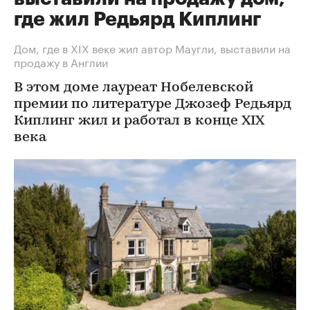
где жил Редьярд Киплинг
Дом, где в XIX веке жил автор Маугли, выставили на
продажу в Англии
В этом доме лауреат Нобелевской
премии по литературе Джозеф Редьярд
Киплинг жил и работал в конце XIX
века