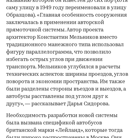
названию которой он известен до сих пор (хотя
саму улицу в 1949 году переименовали в улицу
Образцова). «Главная особенность сооружения
заключалась в применении авторской
прямоточной системы. Автор проекта
архитектор Константин Мельников вместо
традиционного манежного типа использовал
фигуру параллелограмма, что позволило
избегать острых углов при движении
транспорта. Мельников углубился в расчеты
технических аспектов: ширины проездов, углов
поворота и экономии пространства. Им также
были разделены стороны въездов и выездов, а
автобусы расставлены под углом друг к
другу», — рассказывает Дарья Сидорова.
Необходимость разработки новой системы
была вызвана спецификой автобусов
британской марки «Лейланд», которые тогда
были широко распространены в Москве. Они