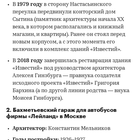
В
1979 году
в сторону Настасьинского
переулка передвинули конторский дом
Сытина (памятник архитектуры начала XX
века, в котором располагались и книжный
магазин, и квартиры). Ранее он стоял перед
новым корпусом, а с этого момента его
включили в комплекс зданий «Известий».
В
2018 году
завершилась реставрация здания
«Известий» под руководством архитектора
Алексея Гинзбурга — правнука создателя
исходного проекта «Известий» Григория
Бархина (а по другой линии родства — внука
Моисея Гинбзурга).
2. Бахметьевский гараж для автобусов
фирмы «Лейланд» в Москве
Архитектор:
Константин Мельников
Годы постройки:
1926–1927