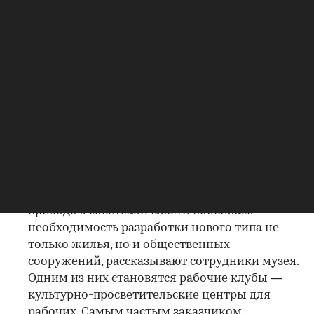
развитым общественным обслуживанием
(сейчас это назвали бы инфраструктурой).
Подобные объекты получили название «дом-
коммуна», а смысл такого подхода
заключался в реализации идеи
обобществленного быта, поясняет Дарья
Сидорова. Быстрый переход от привычного
жилья к домам-коммунам был невозможен,
поэтому появляются дома переходного типа.
Одним из самых известных подобных
сооружений является Дом Наркомфина.
Общественные здания иного смысла.
С
приходом советской власти появилась
необходимость разработки нового типа не
только жилья, но и общественных
сооружений, рассказывают сотрудники музея.
Одним из них становятся рабочие клубы —
культурно-просветительские центры для
рабочих. Самым частым заказчиком