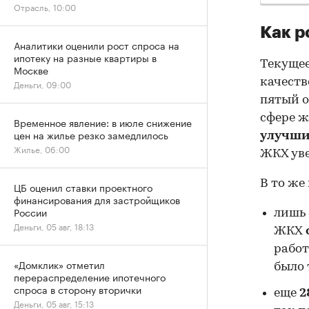
Отрасль, 10:00
Как р
Аналитики оценили рост спроса на
ипотеку на разные квартиры в
Текущее
Москве
качест
Деньги, 09:00
пятый о
сфере ж
Временное явление: в июле снижение
цен на жилье резко замедлилось
улучши
Жилье, 06:00
ЖКХ уве
В то же
ЦБ оценил ставки проектного
финансирования для застройщиков
России
лишь
Деньги, 05 авг, 18:13
ЖКХ
работ
«Домклик» отметил
было 
перераспределение ипотечного
спроса в сторону вторички
еще
2
Деньги, 05 авг, 15:13