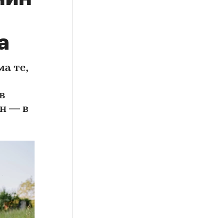
а
а те,
в
н — в