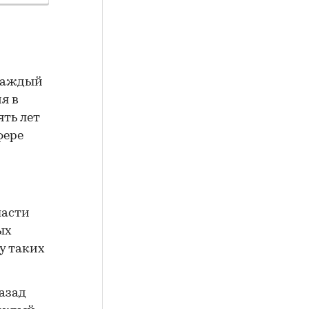
Каждый
я в
ть лет
фере
ласти
ых
у таких
назад