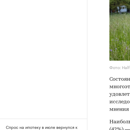
Фото: Hal
Состоян
многоэт
удовлет
исследо
мнения 
Наиболь
Спрос на ипотеку в июле вернулся к
(42%) —