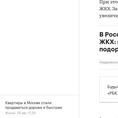
При это
ЖКХ. За
увеличил
В Рос
ЖКХ: 
подор
Недвижим
Будь
«РБК
Квартиры в Москве стали
продаваться дороже и быстрее
Жилье, 05 авг, 11:29