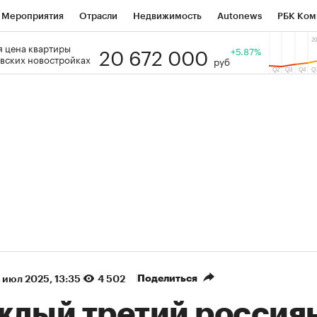
Мероприятия
Отрасли
Недвижимость
Autonews
РБК Ком
20 672 000
 цена квартиры
 РБК
РБК Образование
РБК Курсы
РБК Life
+5.87%
Тренды
Виз
вских новостройках
руб
ь
Крипто
РБК Бизнес-среда
Дискуссионный клуб
Исследо
зета
Спецпроекты СПб
Конференции СПб
Спецпроекты
кономика
Бизнес
Технологии и медиа
Финансы
Рынок на
(+87,61%)
(+30,15%)
5 450
АФК «Система» ₽12
Купить
К
 ПСБ к 29.07.27
прогноз БКС к 15.07.27
Поделиться
 июл 2025, 13:35
4 502
ждый третий россия