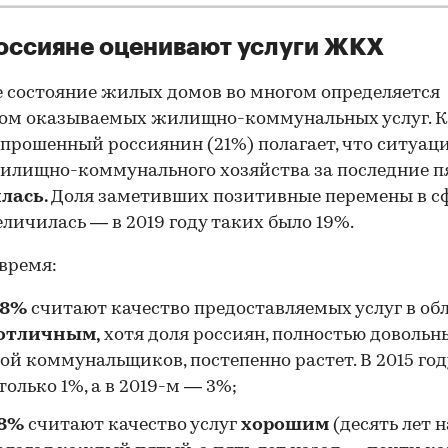
оссияне оценивают услуги ЖКХ
 состояние жилых домов во многом определяется
00:00
/
00:00
вом оказываемых жилищно-коммунальных услуг. 
прошенный россиянин (21%) полагает, что ситуаци
илищно-коммунального хозяйства за последние пя
лась.
Доля заметивших позитивные перемены в с
личилась — в 2019 году таких было 19%.
 время:
8%
считают качество предоставляемых услуг в об
отличным,
хотя доля россиян, полностью довольн
ой коммунальщиков, постепенно растет. В 2015 год
только 1%, а в 2019-м — 3%;
8%
считают качество услуг
хорошим
(десять лет 