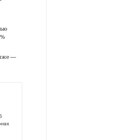
тью
2%
ниже —
6
онах