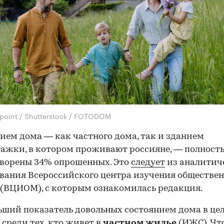
fpoint / Shutterstock / FOTODOM
ием дома — как частного дома, так и зданием
ажки, в котором проживают россияне, — полност
ворены 34% опрошенных. Это
следует
из аналитич
вания Всероссийского центра изучения обществен
(ВЦИОМ), с которым ознакомилась редакция.
ший показатель довольных состоянием дома в це
 среди тех, кто живет в
частном жилье
(ИЖС). Чт