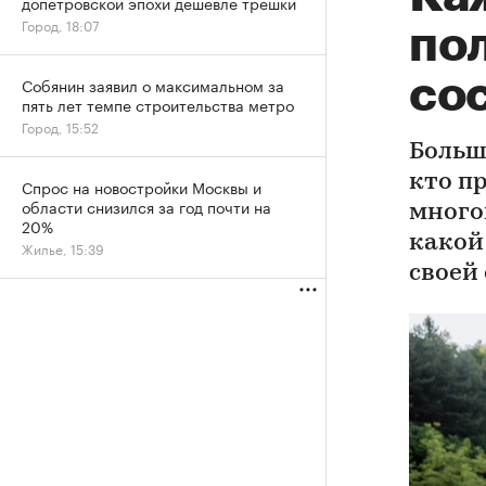
допетровской эпохи дешевле трешки
Город, 18:07
по
со
Собянин заявил о максимальном за
пять лет темпе строительства метро
Город, 15:52
Больш
кто п
Спрос на новостройки Москвы и
области снизился за год почти на
много
20%
какой
Жилье, 15:39
своей