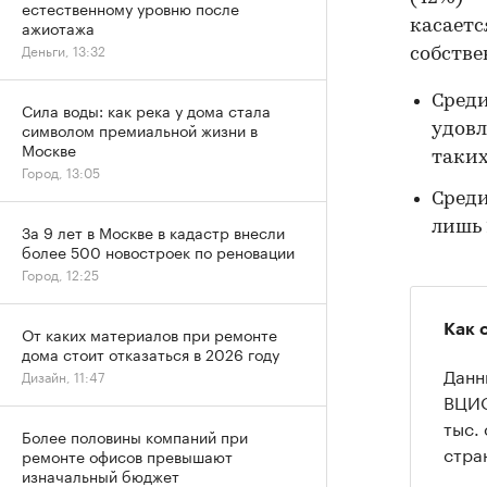
естественному уровню после
ажиотажа
касаетс
Деньги, 13:32
собстве
Среди
Сила воды: как река у дома стала
символом премиальной жизни в
удовл
Москве
таких
Город, 13:05
Сред
лишь 
За 9 лет в Москве в кадастр внесли
более 500 новостроек по реновации
Город, 12:25
Как 
От каких материалов при ремонте
дома стоит отказаться в 2026 году
Данн
Дизайн, 11:47
ВЦИО
тыс.
Более половины компаний при
стра
ремонте офисов превышают
изначальный бюджет