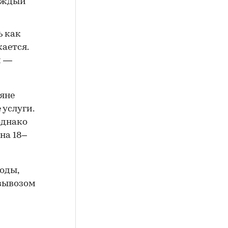
каждый
ь как
ается.
м —
яне
услуги.
однако
 на 18–
оды,
 вывозом