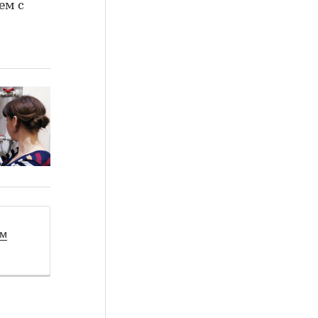
ем с
ом