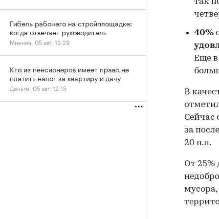
так п
четве
Гибель рабочего на стройплощадке:
когда отвечает руководитель
40%
о
Мнения, 05 авг, 13:29
удов
Еще в
Кто из пенсионеров имеет право не
больш
платить налог за квартиру и дачу
Деньги, 05 авг, 12:15
В качес
отметил
Сейчас 
за после
20 п.п.
От 25% 
недобро
мусора,
террито