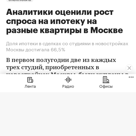
Аналитики оценили рост
спроса на ипотеку на
разные квартиры в Москве
Доля ипотеки в сделках со студиями в новостройках
Москвы достигала 66,5%
В первом полугодии две из каждых
трех студий, приобретенных в
новостройках Москвы, были куплены в
ипотеку. В сегменте трешек ипотечных
Лента
Радио
Офисы
сделок менее половины, а среди
четырехкомнатных квартир — лишь
около четверти