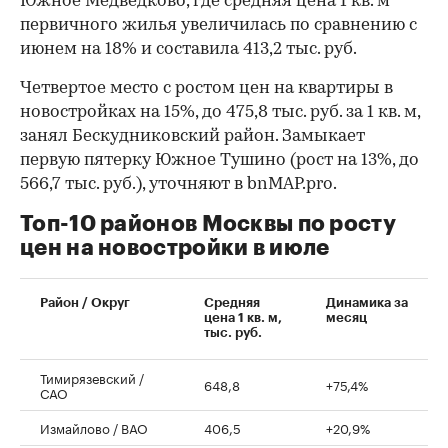
Южное Медведково, где средняя цена 1 кв. м
первичного жилья увеличилась по сравнению с
июнем на 18% и составила 413,2 тыс. руб.
Четвертое место с ростом цен на квартиры в
новостройках на 15%, до 475,8 тыс. руб. за 1 кв. м,
занял Бескудниковский район. Замыкает
первую пятерку Южное Тушино (рост на 13%, до
566,7 тыс. руб.), уточняют в bnMAP.pro.
Топ-10 районов Москвы по росту
цен на новостройки в июле
00:00
/
00:00
Район / Округ
Средняя
Динамика за
цена 1 кв. м,
месяц
тыс. руб.
Тимирязевский /
648,8
+75,4%
САО
Измайлово / ВАО
406,5
+20,9%