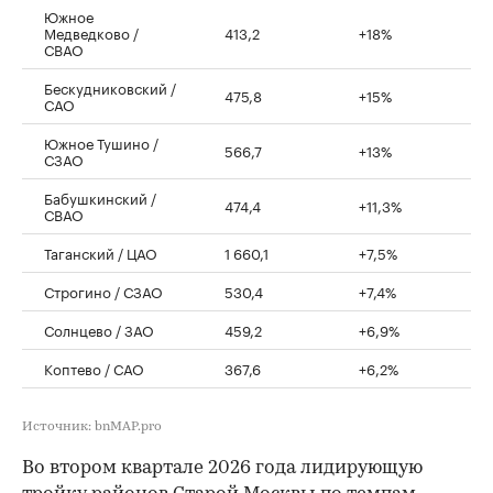
Южное
Медведково /
413,2
+18%
СВАО
Бескудниковский /
475,8
+15%
САО
Южное Тушино /
566,7
+13%
СЗАО
Бабушкинский /
474,4
+11,3%
СВАО
Таганский / ЦАО
1 660,1
+7,5%
Строгино / СЗАО
530,4
+7,4%
Солнцево / ЗАО
459,2
+6,9%
Коптево / САО
367,6
+6,2%
Источник: bnMAP.pro
Во втором квартале 2026 года лидирующую